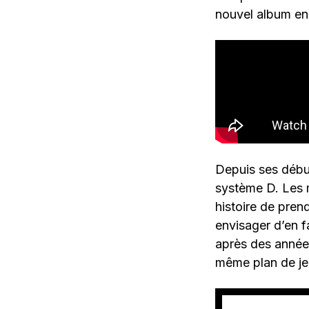
nouvel album en 
Depuis ses début
système D. Les m
histoire de prend
envisager d’en 
après des année
même plan de je