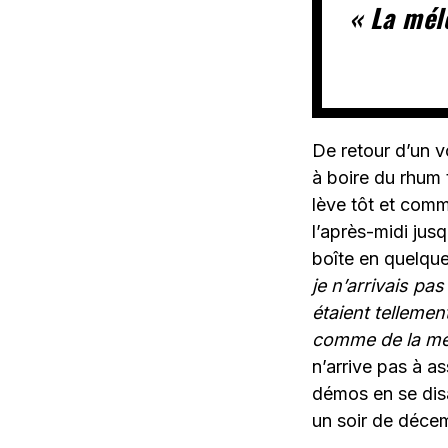
« La mélo
De retour d’un v
à boire du rhum 
lève tôt et comm
l’après-midi jusqu
boîte en quelque
je n’arrivais pa
étaient tellement
comme de la merd
n’arrive pas à a
démos en se disan
un soir de déce