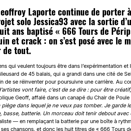
Geoffroy Laporte continue de porter 
ojet solo Jessica93 avec la sortie d’
it ans baptisé « 666 Tours de Périph
in et crack : on s’est posé avec le 
 de tout.
ens qui veulent toujours être dans l’expérimentation et 
lieusard de 45 balais, qui a grandi dans une cité de Se
in de se réinventer pour poursuivre une carrière. Au con
tistes vont faire, c’est de se dire : pour être créatif,
plique Geoff, affalé dans un canapé du Chair de Poule 
un piège dans lequel je ne veux pas tomber. Je garde l
re, basse, batterie. Un morceau doit tenir debout avec 
liste — en remplaçant la batterie par une boîte à ryth
es chansons, et donc les huit titres de « 666 Tours de