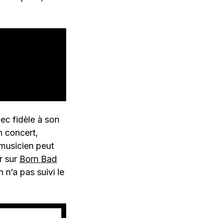
mec fidèle à son
n concert,
 musicien peut
r sur
Born Bad
n’a pas suivi le