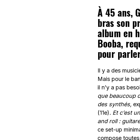
À 45 ans, 
bras son pr
album en hu
Booba, requ
pour parler
Il y a des musici
Mais pour le ban
il n’y a pas beso
que beaucoup d’ar
des synthés,
ex
(11e)
. Et c’est 
and roll : guita
ce set-up minima
compose toutes s