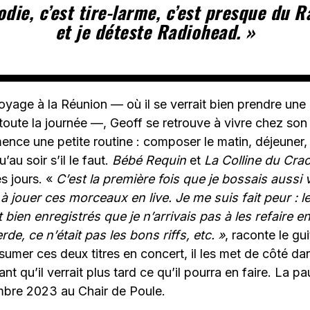
die, c’est tire-larme, c’est presque du 
et je déteste Radiohead. »
oyage à la Réunion — où il se verrait bien prendre une r
toute la journée —, Geoff se retrouve à vivre chez son 
ence une petite routine : composer le matin, déjeuner, 
’au soir s’il le faut.
Bébé Requin
et
La
Colline du Cra
s jours. «
C’est la première fois que je bossais aussi v
s à jouer ces morceaux en live. Je me suis fait peur :
 bien enregistrés que je n’arrivais pas à les refaire en
e, ce n’était pas les bons riffs, etc. »
, raconte le gui
ssumer ces deux titres en concert, il les met de côté da
t qu’il verrait plus tard ce qu’il pourra en faire. La p
mbre 2023 au Chair de Poule.