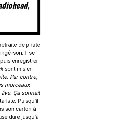
Radiohead,
etraite de pirate
ingé-son. Il se
puis enregistrer
ck
sont mis en
ite. Par contre,
 les morceaux
 live. Ça sonnait
tariste. Puisqu’il
ns son carton à
ause dure jusqu’à