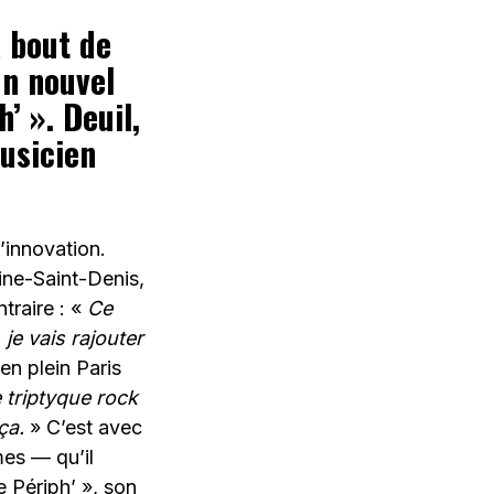
à bout de
un nouvel
’ ». Deuil,
musicien
l’innovation.
ine-Saint-Denis,
traire : «
C
e
 je vais rajouter
en plein Paris
e triptyque rock
ça.
» C’est avec
mes — qu’il
 Périph’ », son