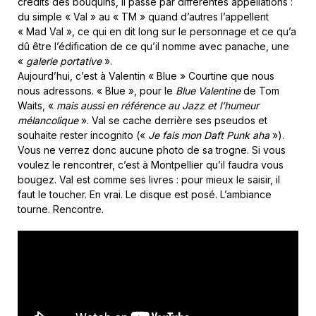
crédits des bouquins, il passe par différentes appellations :
du simple « Val » au « TM » quand d’autres l’appellent
« Mad Val », ce qui en dit long sur le personnage et ce qu’a
dû être l’édification de ce qu’il nomme avec panache, une
«
galerie portative
».
Aujourd’hui, c’est à Valentin « Blue » Courtine que nous
nous adressons. « Blue », pour le
Blue Valentine
de Tom
Waits, «
mais aussi en référence au Jazz et l’humeur
mélancolique
». Val se cache derrière ses pseudos et
souhaite rester incognito («
Je fais mon Daft Punk aha
»).
Vous ne verrez donc aucune photo de sa trogne. Si vous
voulez le rencontrer, c’est à Montpellier qu’il faudra vous
bougez. Val est comme ses livres : pour mieux le saisir, il
faut le toucher. En vrai. Le disque est posé. L’ambiance
tourne. Rencontre.