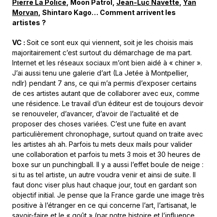
Pierre La Police
, Moon Patrol,
Jean-Luc Navette
,
Yan
Morvan
, Shintaro Kago… Comment arrivent les
artistes ?
VC :
Soit ce sont eux qui viennent, soit je les choisis mais
majoritairement c’est surtout du démarchage de ma part.
Internet et les réseaux sociaux m’ont bien aidé à « chiner ».
J’ai aussi tenu une galerie d’art (La Jetée à Montpellier,
ndlr) pendant 7 ans, ce qui m’a permis d’exposer certains
de ces artistes autant que de collaborer avec eux, comme
une résidence. Le travail d’un éditeur est de toujours devoir
se renouveler, d’avancer, d’avoir de l’actualité et de
proposer des choses variées. C’est une fuite en avant
particulièrement chronophage, surtout quand on traite avec
les artistes ah ah. Parfois tu mets deux mails pour valider
une collaboration et parfois tu mets 3 mois et 30 heures de
boxe sur un punchingball. Il y a aussi l’effet boule de neige :
si tu as tel artiste, un autre voudra venir et ainsi de suite. Il
faut donc viser plus haut chaque jour, tout en gardant son
objectif initial. Je pense que la France garde une image très
positive à l’étranger en ce qui concerne l’art, l’artisanat, le
savoir-faire et le « goût » (par notre histoire et l’influence