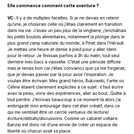
Elle commence comment cette aventure ?
VC :
Il y a de multiples facettes. Si je ne devais en retenir
qu’une, je choisirais celle où j’étais clairement en transition
dans ma vie. J’avais un peu plus de la vingtaine, j’enchaînais
les petits boulots alimentaires, notamment la plonge dans le
plus grand camp naturiste du monde, à Pinet dans l’Hérault.
Je mettais une heure et demie à pied pour y aller. Idem
pour le retour. Je finissais parfois à 3h du matin, tout seul
derrière mes bacs à vaisselle. C’était une période difficile
mais je tenais bon car j’étais convaincu que ça me forgerait,
que je devais passer par là pour avoir l’inspiration. Je
voulais être écrivain. Mes grand héros, Bukowski, Fante ou
Céline étaient clairement explicites à ce sujet : il faut écrire
avec la peau, vivre des expériences, aller au bout…Quitte à
tout perdre. J’écrivais beaucoup à ce moment-là alors j’ai
embrigadé mon entourage dans cet élan créatif, dans ce
qui me semblait être un cercle vertueux de lecture/
écriture/débats/discussions. Comme un cabaret voltaire.
Banzaï est donc né d’une envie de créer un espace de
liberté où chacun avait sa place.