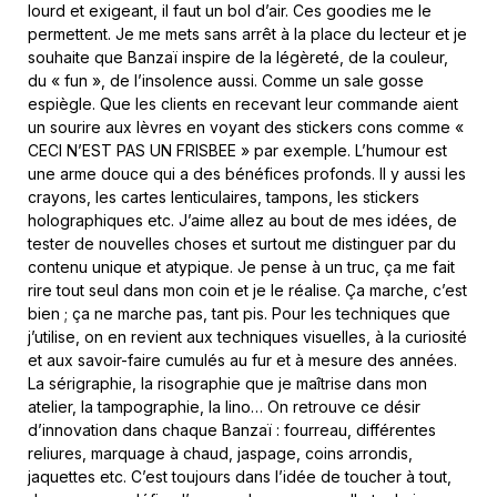
lourd et exigeant, il faut un bol d’air. Ces goodies me le
permettent. Je me mets sans arrêt à la place du lecteur et je
souhaite que Banzaï inspire de la légèreté, de la couleur,
du « fun », de l’insolence aussi. Comme un sale gosse
espiègle. Que les clients en recevant leur commande aient
un sourire aux lèvres en voyant des stickers cons comme «
CECI N’EST PAS UN FRISBEE » par exemple. L’humour est
une arme douce qui a des bénéfices profonds. Il y aussi les
crayons, les cartes lenticulaires, tampons, les stickers
holographiques etc. J’aime allez au bout de mes idées, de
tester de nouvelles choses et surtout me distinguer par du
contenu unique et atypique. Je pense à un truc, ça me fait
rire tout seul dans mon coin et je le réalise. Ça marche, c’est
bien ; ça ne marche pas, tant pis. Pour les techniques que
j’utilise, on en revient aux techniques visuelles, à la curiosité
et aux savoir-faire cumulés au fur et à mesure des années.
La sérigraphie, la risographie que je maîtrise dans mon
atelier, la tampographie, la lino… On retrouve ce désir
d’innovation dans chaque Banzaï : fourreau, différentes
reliures, marquage à chaud, jaspage, coins arrondis,
jaquettes etc. C’est toujours dans l’idée de toucher à tout,