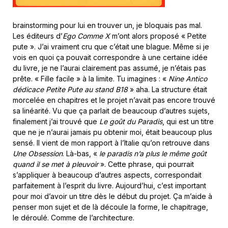
brainstorming pour lui en trouver un, je bloquais pas mal.
Les éditeurs d’
Ego Comme X
m’ont alors proposé « Petite
pute ». J’ai vraiment cru que c’était une blague. Même si je
vois en quoi ça pouvait correspondre à une certaine idée
du livre, je ne l’aurai clairement pas assumé, je n’étais pas
prête. « Fille facile » à la limite. Tu imagines : «
Nine Antico
dédicace Petite Pute au stand B18
» aha. La structure était
morcelée en chapitres et le projet n’avait pas encore trouvé
sa linéarité. Vu que ça parlait de beaucoup d’autres sujets,
finalement j’ai trouvé que
Le goût du Paradis
, qui est un titre
que ne je n’aurai jamais pu obtenir moi, était beaucoup plus
sensé. Il vient de mon rapport à l’Italie qu’on retrouve dans
Une Obsession
. Là-bas, «
le paradis n’a plus le même goût
quand il se met à pleuvoir
». Cette phrase, qui pourrait
s’appliquer à beaucoup d’autres aspects, correspondait
parfaitement à l’esprit du livre. Aujourd’hui, c’est important
pour moi d’avoir un titre dès le début du projet. Ça m’aide à
penser mon sujet et de là découle la forme, le chapitrage,
le déroulé. Comme de l’architecture.