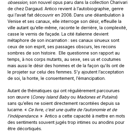
obsession
, son nouvel opus paru dans la collection Charivari
de chez Dargaud. Antico revient à l’autobiographie, genre
qui l’avait fait découvrir en 2008. Dans une déambulation à
Venise et ses canaux, elle interroge son désir, effeuille la
ville autant qu’elle-même, raconte le derrière, la complexité,
casse le vernis de façade. La cité italienne devient
métaphore de son incarnation : ses canaux sinueux sont
ceux de son esprit, ses passages obscurs, les recoins
sombres de son histoire. Elle questionne son rapport au
temps, à nos corps mutants, au sexe, ses us et coutumes
mais aussi le désir des hommes et de la façon qu’ils ont de
le projeter sur celui des femmes. S’y ajoutent l’acceptation
de soi, la honte, le consentement, l’émancipation.
Autant de thématiques qui ont régulièrement parcourues
son œuvre (
Coney Island Baby
ou
Madones et Putains
)
sans qu’elles ne soient directement racontées depuis sa
lucarne. «
Ce livre, c’est une quête de l’autonomie et de
l’indépendance
. » Antico a cette capacité à mettre en mots
des sentiments souvent jugés trop intimes ou anodins pour
être décortiqués.