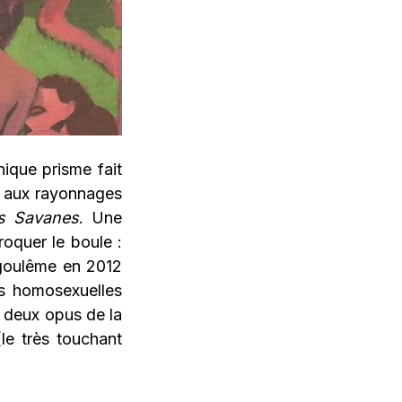
unique prisme fait
né aux rayonnages
s Savanes
. Une
roquer le boule :
ngoulême en 2012
s homosexuelles
s deux opus de la
le très touchant