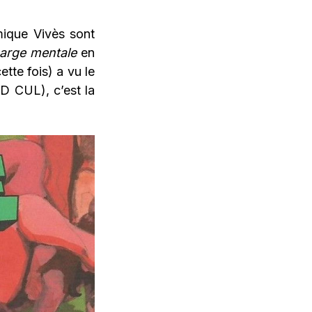
mique Vivès sont
arge mentale
en
tte fois) a vu le
BD CUL), c’est la