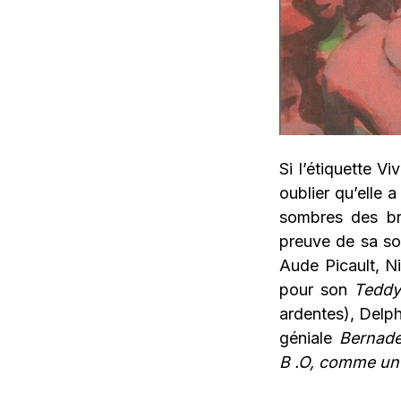
Si l’étiquette Vi
oublier qu’elle 
sombres des br
preuve de sa soli
Aude Picault, N
pour son
Teddy
ardentes), Delph
géniale
Bernade
B .O, comme un