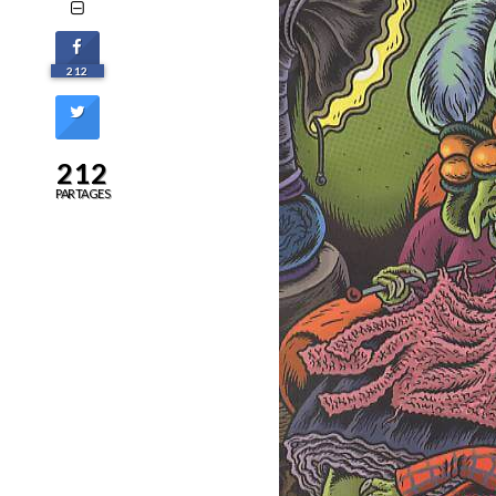
212
212
PARTAGES