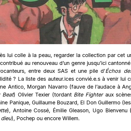
vès lui colle à la peau, regarder la collection par cet 
a contribué au renouveau d’un genre jusqu’ici canton
ocanteurs, entre deux SAS et une pile d’
Échos de
dité ? La liste des auteur.ices convié.e.s à venir lui c
ine Antico, Morgan Navarro (fauve de l’audace à A
 Beat
) Olivier Texier (tordant
Bite Fighter
aux scène
ine Panique, Guillaume Bouzard, El Don Guillermo (le
tte
), Antoine Cossé, Émilie Gleason, Ugo Bienvenu (
 dieu
), Pochep ou encore Willem.