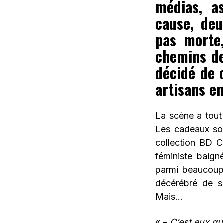
médias, as
cause, deu
pas morte,
chemins de 
décidé de 
artisans en
La scène a tout 
Les cadeaux son
collection BD C
féministe baig
parmi beaucoup 
décérébré de s
Mais…
« –
C’est eux qu