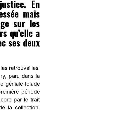
justice. En
lessée mais
age sur les
rs qu’elle a
ec ses deux
es retrouvailles.
y, paru dans la
e géniale lolade
remière période
ore par le trait
e la collection.