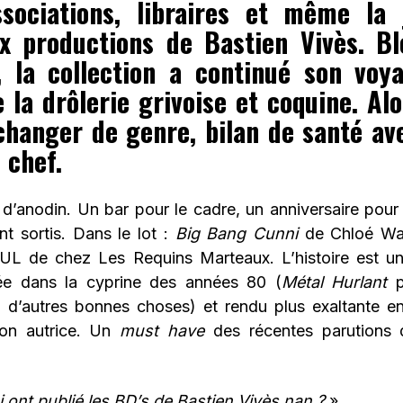
sociations, libraires et même la 
x productions de Bastien Vivès. B
 la collection a continué son voy
la drôlerie grivoise et coquine. Alo
changer de genre, bilan de santé av
 chef.
d’anodin. Un bar pour le cadre, un anniversaire pour l
t sortis. Dans le lot :
Big Bang Cunni
de Chloé War
UL de chez Les Requins Marteaux. L’histoire est un
née dans la cyprine des années 80 (
Métal Hurlant
p
d’autres bonnes choses) et rendu plus exaltante enc
on autrice. Un
must have
des récentes parutions d
i ont publié les BD’s de Bastien Vivès nan ?
»