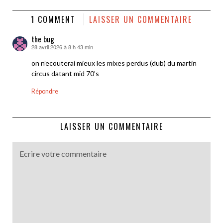
1 COMMENT
LAISSER UN COMMENTAIRE
the bug
28 avril 2026 à 8 h 43 min
dit :
on n’ecouterai mieux les mixes perdus (dub) du martin
circus datant mid 70’s
Répondre
LAISSER UN COMMENTAIRE