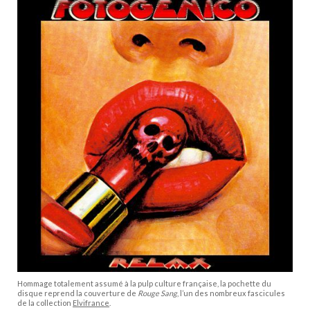
Hommage totalement assumé à la pulp culture française, la pochette du
disque reprend la couverture de
Rouge Sang
, l’un des nombreux fascicules
de la collection
Elvifrance
.