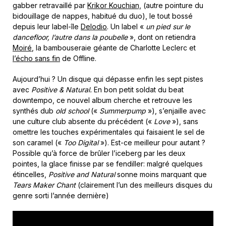
gabber retravaillé par
Krikor Kouchian,
(autre pointure du
bidouillage de nappes, habitué du duo), le tout bossé
depuis leur label-île
Delodio
. Un label «
un pied sur le
dancefloor, l’autre dans la poubelle
», dont on retiendra
Moiré
, la bambouseraie géante de Charlotte Leclerc et
l’écho sans fin
de Offline.
Aujourd’hui ? Un disque qui dépasse enfin les sept pistes
avec
Positive & Natural.
En bon petit soldat du beat
downtempo, ce nouvel album cherche et retrouve les
synthés dub
old school
(«
Summerpump
»), s’enjaille avec
une culture club absente du précédent («
Love
»), sans
omettre les touches expérimentales qui faisaient le sel de
son caramel («
Too Digital
»). Est-ce meilleur pour autant ?
Possible qu’à force de brûler l’iceberg par les deux
pointes, la glace finisse par se fendiller: malgré quelques
étincelles,
Positive and Natural
sonne moins marquant que
Tears Maker Chant
(clairement l’un des meilleurs disques du
genre sorti l’année dernière)