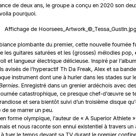
vance de deux ans, le groupe a conçu en 2020 son de
 voila pourquoi.
mbiance plombante du premier, cette nouvelle fournée f
sse les guitares saturées et les (grosses) mélodies pop,
roll et langueur électrique délicieuse. Inspiré par l’al
ils avisés de l’hyperactif Th Da Freak, Alex et sa band
que instrument dont une à hurler dans les stades sur l
Bernies.
Enregistré dans un grenier ardéchois avec de
 journée catastrophique, ce presque chef-d’œuvre se t
randiose et sera bientôt suivi d’un troisième disque qu
e de se marrer un peu.
 en forme olympique, l’auteur de « A Superior Athlete 
is et nous raconte son ennui existentiel à travers u
 à tuer le temps devant sa TV durant le premier confine