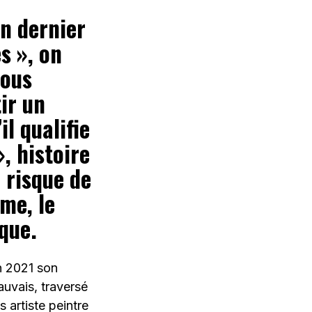
an dernier
s », on
vous
tir un
il qualifie
, histoire
e risque de
me, le
que.
n 2021 son
auvais, traversé
s artiste peintre