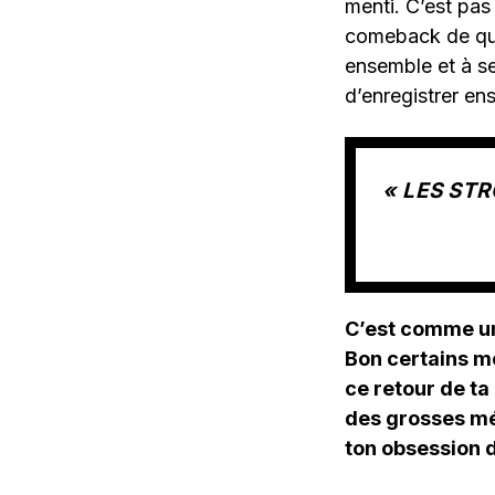
menti. C’est pa
comeback de quel
ensemble et à se
d’enregistrer en
« LES ST
C’est comme un 
Bon certains mo
ce retour de ta
des grosses mé
ton obsession d