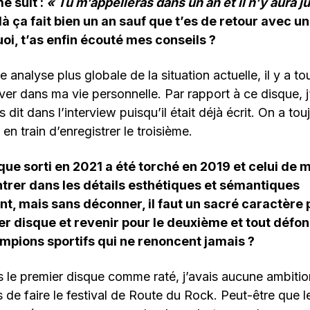
e suit :
« Tu m’appelleras dans un an et il n’y aura ju
ilà ça fait bien un an sauf que t’es de retour avec u
uoi, t’as enfin écouté mes conseils ?
e analyse plus globale de la situation actuelle, il y a t
er dans ma vie personnelle. Par rapport à ce disque, j’
 dit dans l’interview puisqu’il était déjà écrit. On a to
en train d’enregistrer le troisième.
que sorti en 2021 a été torché en 2019 et celui de 
trer dans les détails esthétiques et sémantiques
t, mais sans déconner, il faut un sacré caractère 
er disque et revenir pour le deuxième et tout défon
mpions sportifs qui ne renoncent jamais ?
 le premier disque comme raté, j’avais aucune ambition
 de faire le festival de Route du Rock. Peut-être que 