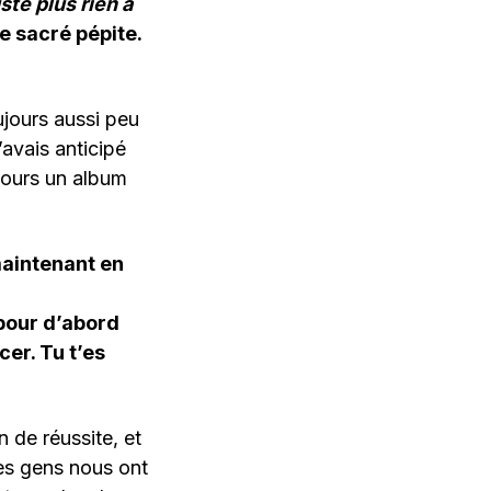
ste plus rien à
ne sacré pépite.
oujours aussi peu
avais anticipé
ujours un album
maintenant en
pour d’abord
cer. Tu t’es
 de réussite, et
les gens nous ont