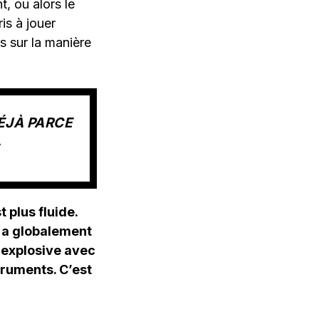
, ou alors le
is à jouer
s sur la manière
ÉJÀ PARCE
»
 plus fluide.
y a globalement
n explosive avec
truments. C’est