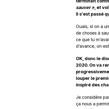
terminait comm
sauver »
, et vo
Il s’est passé q
Ouais, si on a un
de choses à sauv
ce que tu m’avais
d’avance, on est 
OK, donc le dis
2020. On va ren
progressivemen
louper le premi
inspiré des cha
Je considère pas
ça nous a permis