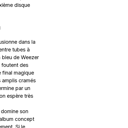
uxième disque
usionne dans la
 entre tubes à
bum bleu de Weezer
e foutent des
e final magique
s amplis cramés
ermine par un
’on espère très
» domine son
n album concept
ment. Si le