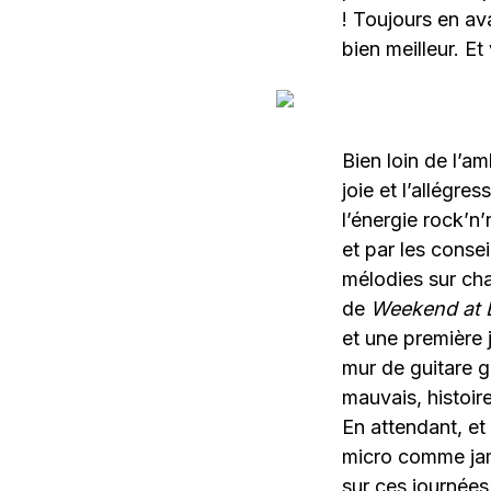
! Toujours en a
bien meilleur. Et
Bien loin de l’a
joie et l’allégre
l’énergie rock’n’
et par les conse
mélodies sur cha
de
Weekend at 
et une première
mur de guitare g
mauvais, histoir
En attendant, et
micro comme jama
sur ces journées