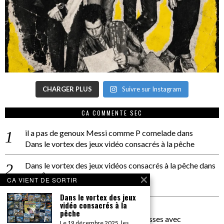
CHARGER PLUS
Suivre sur Instagram
CA COMMENTE SEC
il a pas de genoux Messi comme P comelade
dans
Dans le vortex des jeux vidéo consacrés à la pêche
Dans le vortex des jeux vidéos consacrés à la pêche
dans
PACÔME THIELLEMENT
CA VIENT DE SORTIR
La séance d’Hip Gnose
Dans le vortex des jeux
vidéo consacrés à la
La Patrie
dans
pêche
On a parlé Dolce Vita et lutte des classes avec
Le 19 décembre 2025, les