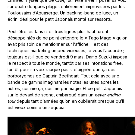
chanteur hystérique de CAN, fut invité à venir poser sa voix
sur quatre longues plages entièrement improvisées par les
Toulousains d’Aquaserge. Un backing-band de luxe, un
écrin idéal pour le petit Japonais monté sur ressorts.
Peut-être les fans cités trois lignes plus haut furent
désappointés de ne point entendre le « Tago Mago » qu’on
avait pris soin de mentionner sur l’affiche. Il est des
techniques marketing un peu vicieuses, je vous l’accorde ;
toujours est-il que ce vendredi 9 mars, Damo Suzuki imposa
le respect à tout le monde, tantôt par ses intonations free,
tantôt pour sa voix rauque pas si éloignée que ça des
borborygmes de Captain Beefheart. Tout cela avec une
bande de gamins imaginant les notes les unes après les
autres, comme ça, comme par magie. Et ce petit Japonais
sur le devant de scène, embarqué dans un
never ending
tour
depuis tant d’années qu’on en oublierait presque qu’il
est vieux comme un séquoia.