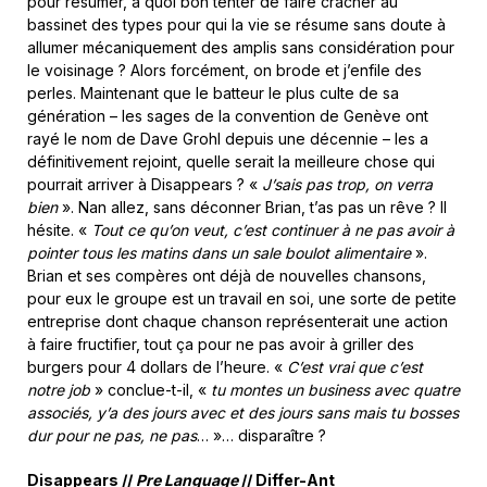
pour résumer, à quoi bon tenter de faire cracher au
bassinet des types pour qui la vie se résume sans doute à
allumer mécaniquement des amplis sans considération pour
le voisinage ? Alors forcément, on brode et j’enfile des
perles. Maintenant que le batteur le plus culte de sa
génération – les sages de la convention de Genève ont
rayé le nom de Dave Grohl depuis une décennie – les a
définitivement rejoint, quelle serait la meilleure chose qui
pourrait arriver à Disappears ? «
J’sais pas trop, on verra
bien
». Nan allez, sans déconner Brian, t’as pas un rêve ? Il
hésite. «
Tout ce qu’on veut, c’est continuer à ne pas avoir à
pointer tous les matins dans un sale boulot alimentaire
».
Brian et ses compères ont déjà de nouvelles chansons,
pour eux le groupe est un travail en soi, une sorte de petite
entreprise dont chaque chanson représenterait une action
à faire fructifier, tout ça pour ne pas avoir à griller des
burgers pour 4 dollars de l’heure. «
C’est vrai que c’est
notre job
» conclue-t-il, «
tu montes un business avec quatre
associés, y’a des jours avec et des jours sans mais tu bosses
dur pour ne pas, ne pas
… »… disparaître ?
Disappears //
Pre Language
// Differ-Ant