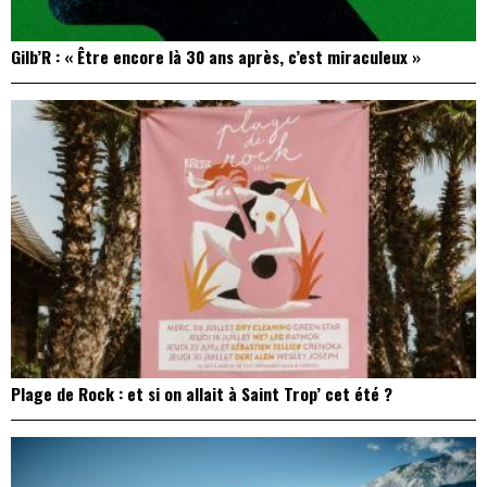
Gilb’R : « Être encore là 30 ans après, c’est miraculeux »
Plage de Rock : et si on allait à Saint Trop’ cet été ?