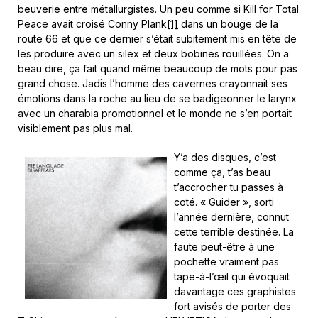
beuverie entre métallurgistes. Un peu comme si Kill for Total
Peace avait croisé Conny Plank
[1]
dans un bouge de la
route 66 et que ce dernier s’était subitement mis en tête de
les produire avec un silex et deux bobines rouillées. On a
beau dire, ça fait quand même beaucoup de mots pour pas
grand chose. Jadis l’homme des cavernes crayonnait ses
émotions dans la roche au lieu de se badigeonner le larynx
avec un charabia promotionnel et le monde ne s’en portait
visiblement pas plus mal.
Y’a des disques, c’est
comme ça, t’as beau
t’accrocher tu passes à
coté. «
Guider
», sorti
l’année dernière, connut
cette terrible destinée. La
faute peut-être à une
pochette vraiment pas
tape-à-l’œil qui évoquait
davantage ces graphistes
fort avisés de porter des