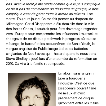
pas. Avec le recul je me rends compte que le plus compliqué
ce n’est pas de commencer ou dissoudre un groupe, le plus
compliqué c’est de gérer toute la merde au milieu
». Il se
marre. Toujours jaune. Ca me fait penser au drapeau de
l’Allemagne. Car si Disappears a élu domicile dans la ville
des frères Chess, il faudrait peut-être davantage regarder
vers l’Europe pour comprendre les influences krautrock et
shoegaze de ce disque patchwork in progress où tout se
mélange, le barouf et les acouphènes de Sonic Youth, la
morgue anglaise de Public Image Ltd et les batteries
cinglantes de Neu ! avec qui – hasard quand tu nous tiens –
Steve Shelley a joué lors d’une tournée de reformation en
2010. Ca vire à la famille recomposée.
Un album sans single ni
tube à fourguer à
l’industrie. C’est ce que
Disappears pouvait faire
de mieux et c’est
précisément ce disque
qu’on tient entre les mains.