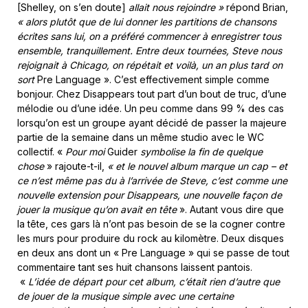
[Shelley, on s’en doute]
allait nous rejoindre »
répond Brian,
« alors plutôt que de lui donner les partitions de chansons
écrites sans lui, on a préféré commencer à enregistrer tous
ensemble, tranquillement. Entre deux tournées, Steve nous
rejoignait à Chicago, on répétait et voilà, un an plus tard on
sort
Pre Language ». C’est effectivement simple comme
bonjour. Chez Disappears tout part d’un bout de truc, d’une
mélodie ou d’une idée. Un peu comme dans 99 % des cas
lorsqu’on est un groupe ayant décidé de passer la majeure
partie de la semaine dans un même studio avec le WC
collectif. «
Pour moi
Guider
symbolise la fin de quelque
chose
» rajoute-t-il,
« et le nouvel album marque un cap – et
ce n’est même pas du à l’arrivée de Steve, c’est comme une
nouvelle extension pour Disappears, une nouvelle façon de
jouer la musique qu’on avait en tête
». Autant vous dire que
la tête, ces gars là n’ont pas besoin de se la cogner contre
les murs pour produire du rock au kilomètre. Deux disques
en deux ans dont un « Pre Language » qui se passe de tout
commentaire tant ses huit chansons laissent pantois.
«
L’idée de départ pour cet album, c’était rien d’autre que
de jouer de la musique simple avec une certaine