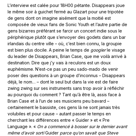
L’interview est calée pour 18H00 pétante. Disappears joue
le même soir à guichet fermé au Glazart pour une tripotée
de gens dont on imagine aisément que la moitié est
composée de vieux fans de Sonic Youth et l’autre partie de
gens bizarres préférant se farcir un concert indie sous le
périphérique plutôt que s’envoyer des godets dans un bar
irlandais du centre ville – où, c’est bien connu, la groupie
est bien plus docile. A peine le temps de
googler
le visage
du leader de Disappears, Brian Case, que me voilà arrivé à
destination. Dire que j’y vais à reculons est un doux
euphémisme. N’est-ce pas un peu sado-mado de venir
poser des questions à un groupe d’inconnus – Disappears
déjà, le nom… – dont le seul but dans la vie est de faire
zwing zwing sur ses instruments sans trop avoir à réfléchir
au pourquoi du comment ? Tant qu’à être là, assis face à
Brian Case et à l’un de ses musiciens peu bavard –
certainement le bassiste, ces gens là ne sont jamais très
volubiles et pour cause – autant passer le temps en
cherchant les différences entre « Guider » et « Pre
Language ». «
On a commencé à bosser sur le dernier avant
même d’avoir sorti
Guider
parce qu’on savait que Steve