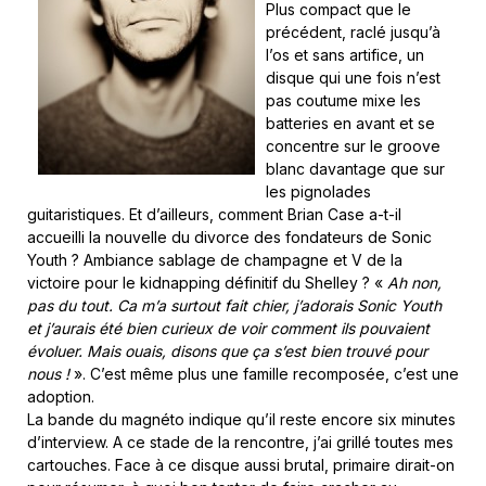
Plus compact que le
précédent, raclé jusqu’à
l’os et sans artifice, un
disque qui une fois n’est
pas coutume mixe les
batteries en avant et se
concentre sur le groove
blanc davantage que sur
les pignolades
guitaristiques. Et d’ailleurs, comment Brian Case a-t-il
accueilli la nouvelle du divorce des fondateurs de Sonic
Youth ? Ambiance sablage de champagne et V de la
victoire pour le kidnapping définitif du Shelley ? «
Ah non,
pas du tout. Ca m’a surtout fait chier, j’adorais Sonic Youth
et j’aurais été bien curieux de voir comment ils pouvaient
évoluer. Mais ouais, disons que ça s’est bien trouvé pour
nous !
». C’est même plus une famille recomposée, c’est une
adoption.
La bande du magnéto indique qu’il reste encore six minutes
d’interview. A ce stade de la rencontre, j’ai grillé toutes mes
cartouches. Face à ce disque aussi brutal, primaire dirait-on