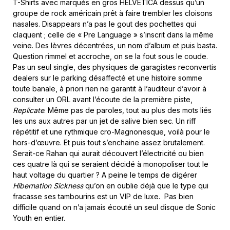
T-Shirts avec marqués en gros HELVETICA dessus qu’un
groupe de rock américain prêt à faire trembler les cloisons
nasales. Disappears n’a pas le gout des pochettes qui
claquent ; celle de « Pre Language » s’inscrit dans la même
veine. Des lèvres décentrées, un nom d’album et puis basta.
Question rimmel et accroche, on se la fout sous le coude.
Pas un seul single, des physiques de garagistes reconvertis
dealers sur le parking désaffecté et une histoire somme
toute banale, à priori rien ne garantit à l’auditeur d’avoir à
consulter un ORL avant l’écoute de la première piste,
Replicate
. Même pas de paroles, tout au plus des mots liés
les uns aux autres par un jet de salive bien sec. Un riff
répétitif et une rythmique cro-Magnonesque, voilà pour le
hors-d’œuvre. Et puis tout s’enchaine assez brutalement.
Serait-ce Rahan qui aurait découvert l’électricité ou bien
ces quatre là qui se seraient décidé à monopoliser tout le
haut voltage du quartier ? A peine le temps de digérer
Hibernation Sickness
qu’on en oublie déjà que le type qui
fracasse ses tambourins est un VIP de luxe. Pas bien
difficile quand on n’a jamais écouté un seul disque de Sonic
Youth en entier.