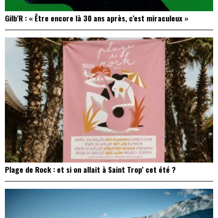
Gilb’R : « Être encore là 30 ans après, c’est miraculeux »
Plage de Rock : et si on allait à Saint Trop’ cet été ?