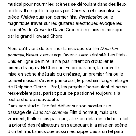
musical pour nourrir les scènes se déroulant dans des lieux
publics. Il ne quitte toujours pas Chéreau et musicalise sa
pièce
Phèdre
puis son dernier film,
Persécution
où le
magnifique travail sur les guitares électriques évoque les
sonorités du
Crash
de David Cronenberg, mis en musique
par le grand Howard Shore.
Alors qu’il vient de terminer la musique du film
Dans ton
sommeil
, Neveux envisage l’avenir avec sérénité. Les Etats-
Unis en ligne de mire, il n’a pas l’intention d’oublier le
cinéma français. Ni Chéreau. En préparation, la nouvelle
mise en scène théâtrale du cinéaste, un premier film où le
conseil musical s’avère primordial, le prochain long-métrage
de Delphine Gleize… Bref, les projets s’accumulent et ne se
ressemblent pas, parfait pour ce passionné toujours à la
recherche de nouveauté.
Dans son studio, Eric fait défiler sur son moniteur un
passage de
Dans ton sommeil
. Film d’horreur, mais pas
vraiment, thriller mais pas que, allez au delà des clichés était
la priorité des réalisateurs en s’attaquant à la mise en scène
d’un tel film. La musique aussi n’échappe pas à un tel parti