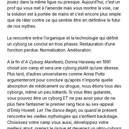
jouiez dans la même ligue ou presque. Aujourd’hui, c’est un
prof qui vous met à l’amende mais vous montre la voie, car
la solution est à portée de mains et c’est encore plus simple
que de râler contre ce qui semble être en définitive le futur
de nos mythes.
La rencontre entre l’organique et la technologie qui définit
un cyborg se conclut en trois phases. Restauration d’une
fonction perdue. Normalisation. Amélioration.
A la fin d’
A Cyborg Manifesto
, Donna Haraway en 1991
choisit son camp et sera une cyborg plutôt qu’une déesse.
Plus tard, d’autres universitaires comme Annie Potts
argumenteront pour conclure qu’après n’importe quelle
absorption de médicament ou drogue, nous étions tous des
cyborgs, même un peu bâtards. Si vous êtes guitariste,
vous pouvez être un cyborg ET ne pas avoir peur de ne
plus faire fantasmer le premier rang face au sex-appeal
d’Emily Howell.
Let The Dance Begin
, ou quand le présent
rencontre les vieilles mythologies qui s’enfilent backstage.
Choisissez votre camp vous aussi, développez votre
meilleur atout, prenez le risque et devenez un rétro-cyborg