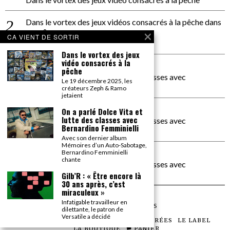
Dans le vortex des jeux vidéos consacrés à la pêche
dans
PACÔME THIELLEMENT
CA VIENT DE SORTIR
La séance d’Hip Gnose
Dans le vortex des jeux
vidéo consacrés à la
La Patrie
dans
pêche
On a parlé Dolce Vita et lutte des classes avec
Le 19 décembre 2025, les
Bernardino Femminielli
créateurs Zeph & Ramo
jetaient
carte noire negra à l'o tiede
dans
On a parlé Dolce Vita et
lutte des classes avec
On a parlé Dolce Vita et lutte des classes avec
Bernardino Femminielli
Bernardino Femminielli
Avec son dernier album
Mémoires d’un Auto-Sabotage,
moise et son mascaré
dans
Bernardino Femminielli
chante
On a parlé Dolce Vita et lutte des classes avec
Bernardino Femminielli
Gilb’R : « Être encore là
30 ans après, c’est
miraculeux »
Infatigable travailleur en
©
2026
TOUS DROITS RÉSERVÉS
dilettante, le patron de
Versatile a décidé
LES ARTICLES
LE MAGAZINE
LES SOIRÉES
LE LABEL
LA BOUTIQUE
PANIER