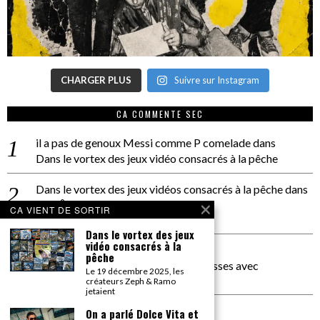
CHARGER PLUS
Suivre sur Instagram
CA COMMENTE SEC
il a pas de genoux Messi comme P comelade
dans
Dans le vortex des jeux vidéo consacrés à la pêche
Dans le vortex des jeux vidéos consacrés à la pêche
dans
PACÔME THIELLEMENT
CA VIENT DE SORTIR
La séance d’Hip Gnose
Dans le vortex des jeux
vidéo consacrés à la
La Patrie
dans
pêche
On a parlé Dolce Vita et lutte des classes avec
Le 19 décembre 2025, les
Bernardino Femminielli
créateurs Zeph & Ramo
jetaient
carte noire negra à l'o tiede
dans
On a parlé Dolce Vita et