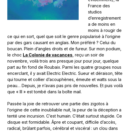
France des
studios
d’enregistrement
a de moins en
moins à rougir de
ce qui en sort, quel que soit le genre popularisé à l’origine
par des gars causant en anglais. Mon préféré ? Celui du
boucan. Plein d’angles droits et de fureur. Sur mon podium,
le choc
La Colonie de vacances
, reçu un soir de
novembre, voilà trois ans presque jour pour jour, quelque
part au fin fond de Roubaix. Parmi les quatre groupes nous
encerclant, il y avait Electric Electric. Sueur et déraison, tête
qui tourne et collier d’acouphènes, émeute et watts sous la
peau… Depuis, je n’avais pas pris de nouvelles. Et puis voilà
que « III » est tombé dans la boîte mail.
Passée la joie de retrouver une partie des zigotos à
l’origine de cette inoubliable nuit, la peur de la déception a
tenté une incursion. C’est humain. C’était surtout stupide. Ce
disque est formidable. Âpre et coupant, difficile d’accès,
radical, brûlant parfois, cérébral et viscéral : un clou dans