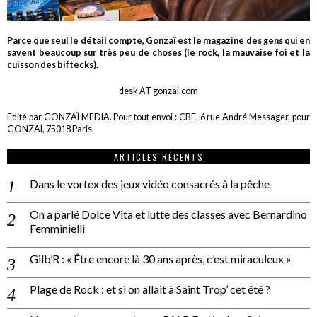
Parce que seul le détail compte, Gonzaï est le magazine des gens qui en
savent beaucoup sur très peu de choses (le rock, la mauvaise foi et la
cuisson des biftecks).
desk AT gonzai.com
Edité par GONZAÏ MEDIA. Pour tout envoi : CBE, 6 rue André Messager, pour
GONZAÏ, 75018 Paris
ARTICLES RÉCENTS
Dans le vortex des jeux vidéo consacrés à la pêche
On a parlé Dolce Vita et lutte des classes avec Bernardino
Femminielli
Gilb’R : « Être encore là 30 ans après, c’est miraculeux »
Plage de Rock : et si on allait à Saint Trop’ cet été ?