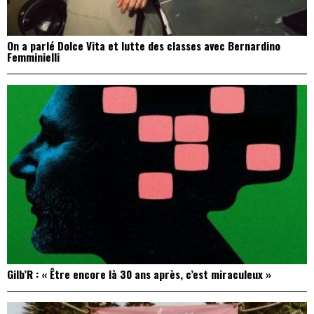
On a parlé Dolce Vita et lutte des classes avec Bernardino
Femminielli
Gilb’R : « Être encore là 30 ans après, c’est miraculeux »