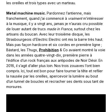
les oreilles et trois types avec un marteau.
Metal machine music.
Pardonnez l’antienne, mais
franchement, quand j’ai commencé à
vraiment
m’intéresser
à la musique, il y a vingt ans, jamais je n’aurais cru possible
de louer autant de trucs
made in France,
surtout chez les
artisans du boucan. Avec leur troisième disque, les
Strasbourgeois d’Electric Electric ont mis la barre très haut.
Mais pas façon hardcore et six cordes en première ligne ;
Bästard, les Thugs,
Prohibition
& Co avaient montré la voie
dans les années quatre-vingt-dix, première pierre à
l’édifice d’un rock français aux antipodes de Noir Désir. En
2016, il s’agit d’aller plus loin. Nos trois zouaves l’ont bien
compris. Ici, tout est bon pour faire tourner la tête et refiler
la nausée par les oreilles, apercevoir la lumière au bout
d’un tunnel de boucles et recracher ses dents sous tant de
morsures.