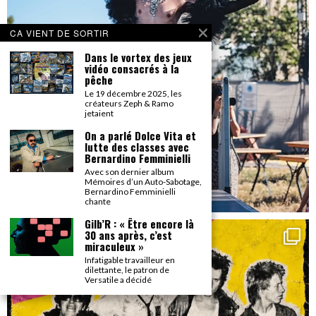
CA VIENT DE SORTIR
Dans le vortex des jeux
vidéo consacrés à la
pêche
Le 19 décembre 2025, les
créateurs Zeph & Ramo
jetaient
On a parlé Dolce Vita et
lutte des classes avec
Bernardino Femminielli
Avec son dernier album
Mémoires d’un Auto-Sabotage,
Bernardino Femminielli
chante
Gilb’R : « Être encore là
30 ans après, c’est
miraculeux »
Infatigable travailleur en
dilettante, le patron de
Versatile a décidé