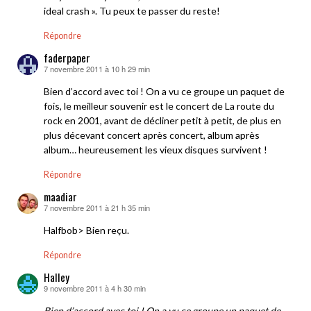
ideal crash ». Tu peux te passer du reste!
Répondre
faderpaper
7 novembre 2011 à 10 h 29 min
dit :
Bien d’accord avec toi ! On a vu ce groupe un paquet de
fois, le meilleur souvenir est le concert de La route du
rock en 2001, avant de décliner petit à petit, de plus en
plus décevant concert après concert, album après
album… heureusement les vieux disques survivent !
Répondre
maadiar
7 novembre 2011 à 21 h 35 min
dit :
Halfbob> Bien reçu.
Répondre
Halley
9 novembre 2011 à 4 h 30 min
dit :
Bien d’accord avec toi ! On a vu ce groupe un paquet de