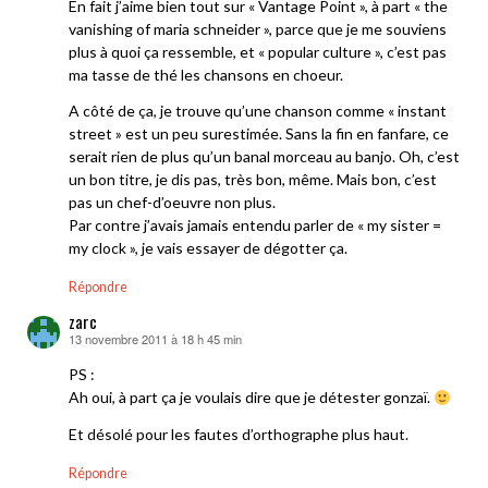
En fait j’aime bien tout sur « Vantage Point », à part « the
vanishing of maria schneider », parce que je me souviens
plus à quoi ça ressemble, et « popular culture », c’est pas
ma tasse de thé les chansons en choeur.
A côté de ça, je trouve qu’une chanson comme « instant
street » est un peu surestimée. Sans la fin en fanfare, ce
serait rien de plus qu’un banal morceau au banjo. Oh, c’est
un bon titre, je dis pas, très bon, même. Mais bon, c’est
pas un chef-d’oeuvre non plus.
Par contre j’avais jamais entendu parler de « my sister =
my clock », je vais essayer de dégotter ça.
Répondre
zarc
13 novembre 2011 à 18 h 45 min
dit :
PS :
Ah oui, à part ça je voulais dire que je détester gonzaï.
Et désolé pour les fautes d’orthographe plus haut.
Répondre