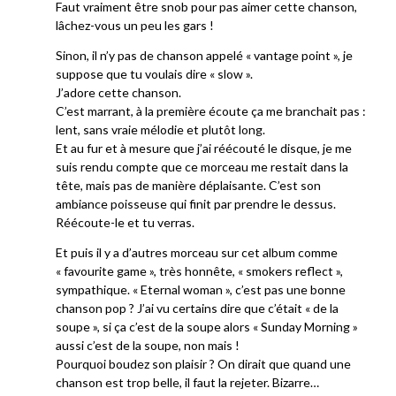
Faut vraiment être snob pour pas aimer cette chanson,
lâchez-vous un peu les gars !
Sinon, il n’y pas de chanson appelé « vantage point », je
suppose que tu voulais dire « slow ».
J’adore cette chanson.
C’est marrant, à la première écoute ça me branchait pas :
lent, sans vraie mélodie et plutôt long.
Et au fur et à mesure que j’ai réécouté le disque, je me
suis rendu compte que ce morceau me restait dans la
tête, mais pas de manière déplaisante. C’est son
ambiance poisseuse qui finit par prendre le dessus.
Réécoute-le et tu verras.
Et puis il y a d’autres morceau sur cet album comme
« favourite game », très honnête, « smokers reflect »,
sympathique. « Eternal woman », c’est pas une bonne
chanson pop ? J’ai vu certains dire que c’était « de la
soupe », si ça c’est de la soupe alors « Sunday Morning »
aussi c’est de la soupe, non mais !
Pourquoi boudez son plaisir ? On dirait que quand une
chanson est trop belle, il faut la rejeter. Bizarre…