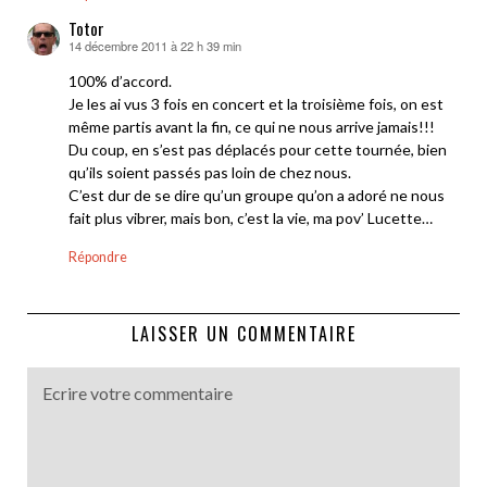
Totor
14 décembre 2011 à 22 h 39 min
dit :
100% d’accord.
Je les ai vus 3 fois en concert et la troisième fois, on est
même partis avant la fin, ce qui ne nous arrive jamais!!!
Du coup, en s’est pas déplacés pour cette tournée, bien
qu’ils soient passés pas loin de chez nous.
C’est dur de se dire qu’un groupe qu’on a adoré ne nous
fait plus vibrer, mais bon, c’est la vie, ma pov’ Lucette…
Répondre
LAISSER UN COMMENTAIRE