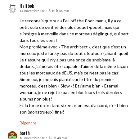
Halfbob
14 novembre 2011 à 10 h 44 min
dit :
Je reconnais que sur « Fell off the floor, man », il y a ce
petit solo de synthé des plus pouet-pouet, mais qui
s’intègre à merveille dans ce morceau déglingué, qui part
dans tous les sens!
Mon problème avec « The architect », c’est que c’est un
morceau juste funky, pas du tout « foufou » (chiant, quoi)
Je t’assure qu’il n’y a pas une once de snobisme là-
dedans, j’aimerais être capable d’aimer de la même façon
tous les morceaux de dEUS, mais ce n’est pas le cas!
Sinon oui, je me suis planté sur le titre du premier
morceau, c’est bien « Slow »! Et j’aime bien « Eternal
woman », je ne rejette pas en bloc leurs trois derniers
albums non plus!
Et la force d »Instant street », on est d’accord, c’est bien
son (monstrueux) final!
Répondre
barth
16 novembre 2011 à 8 h 40 min
dit :