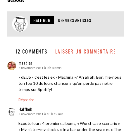
HALF BOB
DERNIERS ARTICLES
12 COMMENTS
LAISSER UN COMMENTAIRE
maadiar
7 novembre 2011 à 9 h 49 min
dit :
« dEUS » c’est les ex « Machina »? Ah ah ah. Bon, file-nous
ton top 10 de leurs chansons qu’on perde pas notre
temps sur Spotify!
Répondre
Halfbob
7 novembre 2011 à 10 h 12 min
dit :
Ecoute leurs 4 premiers albums, « Worst case scenario »,
« My sister=my clock », « In a bar under the sea » et « The