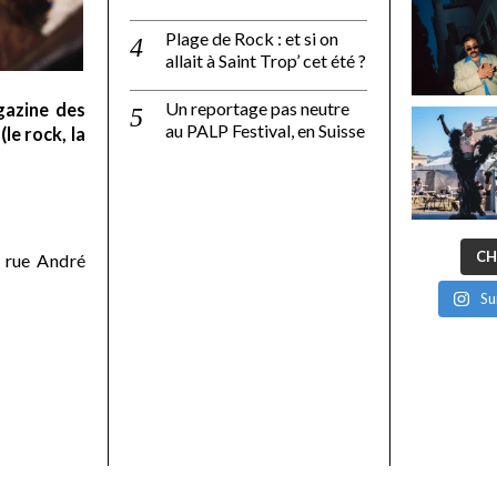
Plage de Rock : et si on
allait à Saint Trop’ cet été ?
Un reportage pas neutre
gazine des
au PALP Festival, en Suisse
le rock, la
CH
 rue André
Su