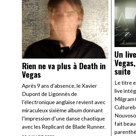
Un liv
Vegas,
Rien ne va plus à Death in
suite
Vegas
Le titre 
Après 9 ans d’absence, le Xavier
live inté
Dupont de Ligonnès de
Milgram 
l’électronique anglaise revient avec
Culturebo
miraculeux sixième album donnant
Nouvoson
l’impression d’une danse chaotique
fait bea
avec les Replicant de Blade Runner.
parenthè