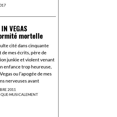
017
 IN VEGAS
formité mortelle
ulte cité dans cinquante
 de mes écrits, père de
ion junkie et violent venant
on enfance trop heureuse,
 Vegas ou l’apogée de mes
ns nerveuses avant
BRE 2011
IQUE
·
MUSICALEMENT