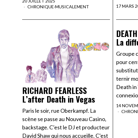
20 JUILLET 2025
17 MARS 2
CHRONIQUE
·
MUSICALEMENT
DEATH
La dif
Groupe c
pour cent
substitut
ternir m
Death in
RICHARD FEARLESS
connexio
L’after Death in Vegas
14 NOVEM
Paris le soir, rue Oberkampf. La
CHRON
scène se passe au Nouveau Casino,
backstage. C’est le DJ et producteur
David Shaw qui nous accueille. C’est