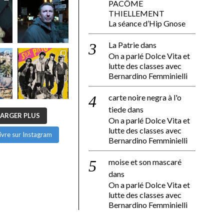
PACÔME
THIELLEMENT
La séance d’Hip Gnose
La Patrie
dans
On a parlé Dolce Vita et
lutte des classes avec
Bernardino Femminielli
carte noire negra à l'o
tiede
dans
ARGER PLUS
On a parlé Dolce Vita et
lutte des classes avec
ivre sur Instagram
Bernardino Femminielli
moise et son mascaré
dans
On a parlé Dolce Vita et
lutte des classes avec
Bernardino Femminielli