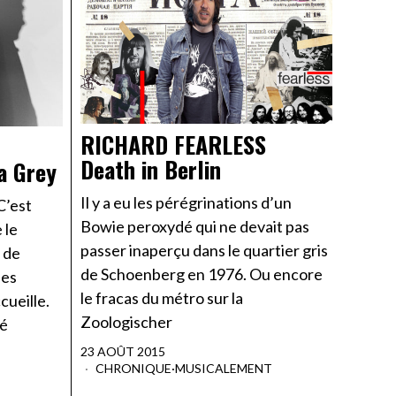
RICHARD FEARLESS
Death in Berlin
a Grey
Il y a eu les pérégrinations d’un
C’est
Bowie peroxydé qui ne devait pas
 le
passer inaperçu dans le quartier gris
 de
de Schoenberg en 1976. Ou encore
ues
le fracas du métro sur la
cueille.
Zoologischer
né
23 AOÛT 2015
CHRONIQUE
·
MUSICALEMENT