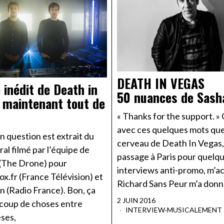
DEATH IN VEGAS
e inédit de Death in
50 nuances de Sash
 maintenant tout de
« Thanks for the support. » 
avec ces quelques mots que
en question est extrait du
cerveau de Death In Vegas,
gral filmé par l’équipe de
passage à Paris pour quelq
(The Drone) pour
interviews anti-promo, m’ac
x.fr (France Télévision) et
Richard Sans Peur m’a don
 (Radio France). Bon, ça
2 JUIN 2016
ucoup de choses entre
INTERVIEW
·
MUSICALEMENT
ses,