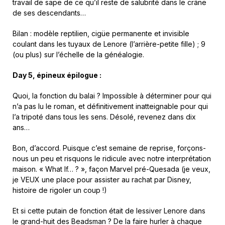
travail de sape de ce qu’il reste de salubrité dans le crâne
de ses descendants…
Bilan : modèle reptilien, cigüe permanente et invisible
coulant dans les tuyaux de Lenore (l’arrière-petite fille) ; 9
(ou plus) sur l’échelle de la généalogie.
Day 5, épineux épilogue
:
Quoi, la fonction du balai ? Impossible à déterminer pour qui
n’a pas lu le roman, et définitivement inatteignable pour qui
l’a tripoté dans tous les sens. Désolé, revenez dans dix
ans…
Bon, d’accord. Puisque c’est semaine de reprise, forçons-
nous un peu et risquons le ridicule avec notre interprétation
maison. « What If… ? », façon Marvel pré-Quesada (je veux,
je VEUX une place pour assister au rachat par Disney,
histoire de rigoler un coup !)
Et si cette putain de fonction était de lessiver Lenore dans
le grand-huit des Beadsman ? De la faire hurler à chaque