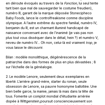
en déroute évoqués au travers de la
Fonction
, lui seul tente
tant bien que mal de sauvegarder le costume freudien),
numéro III, garant de la marque déposée Stonecipheco
Baby Foods, lance le controlfreakisme comme discipline
olympique. A l’autre extrême du spectre familial, numéro IV,
benjamin du III, est un charmant illuminé handicapé de
naissance conversant avec de l’inanimé (je vais pas non
plus tout vous disséquer dans le détail, hein ?) et numéro V,
neveu de numéro IV… Oh non, celui-là est vraiment
trop
, je
vous laisse le découvrir.
Bilan : modèle monolithique, dégénérescence de la
patriarchie dans des formes de plus en plus dévastées ; 8
sur l’échelle de la généalogie.
2. Le modèle Lenore, seulement deux exemplaires en
liberté. L’arrière grand-mère, starter du roman, seule
obsession de Lenore, sa pauvre homonyme ballottée. Une
bien belle garce, la mamie, jamais là mais dans la tête de
tous. Fomente un complot mondial d’étudiante arriérée
dopée à Wittgenstein,poursuit consciencieusement son