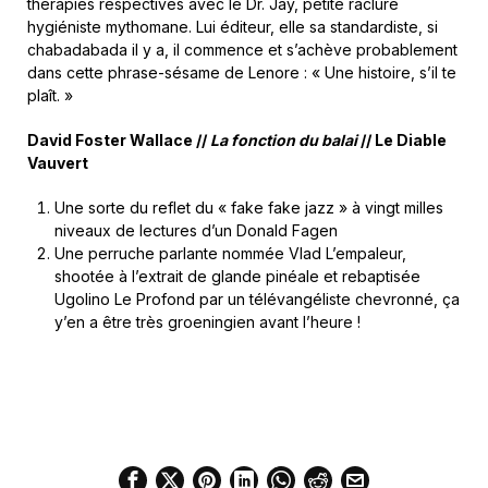
thérapies respectives avec le Dr. Jay, petite raclure
hygiéniste mythomane. Lui éditeur, elle sa standardiste, si
chabadabada il y a, il commence et s’achève probablement
dans cette phrase-sésame de Lenore : « Une histoire, s’il te
plaît. »
David Foster Wallace //
La fonction du balai
// Le Diable
Vauvert
Une sorte du reflet du « fake fake jazz » à vingt milles
niveaux de lectures d’un Donald Fagen
Une perruche parlante nommée Vlad L’empaleur,
shootée à l’extrait de glande pinéale et rebaptisée
Ugolino Le Profond par un télévangéliste chevronné, ça
y’en a être très groeningien avant l’heure !