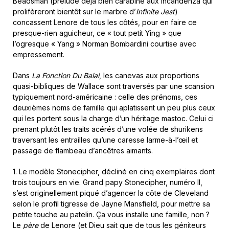
Beadsman (prélude déjà bien carabiné aux Incandenza qui
prolifèreront bientôt sur le marbre d’
Infinite Jest
)
concassent Lenore de tous les côtés, pour en faire ce
presque-rien aguicheur, ce « tout petit Ying » que
l’ogresque « Yang » Norman Bombardini courtise avec
empressement.
Dans
La Fonction Du Balai
, les canevas aux proportions
quasi-bibliques de Wallace sont traversés par une scansion
typiquement nord-américaine : celle des prénoms, ces
deuxièmes noms de famille qui aplatissent un peu plus ceux
qui les portent sous la charge d’un héritage mastoc. Celui ci
prenant plutôt les traits acérés d’une volée de shurikens
traversant les entrailles qu’une caresse larme-à-l’œil et
passage de flambeau d’ancêtres aimants.
1. Le modèle Stonecipher, décliné en cinq exemplaires dont
trois toujours en vie. Grand papy Stonecipher, numéro II,
s’est originellement piqué d’agencer la côte de Cleveland
selon le profil tigresse de Jayne Mansfield, pour mettre sa
petite touche au patelin. Ça vous installe une famille, non ?
Le
père
de Lenore (et Dieu sait que de tous les géniteurs