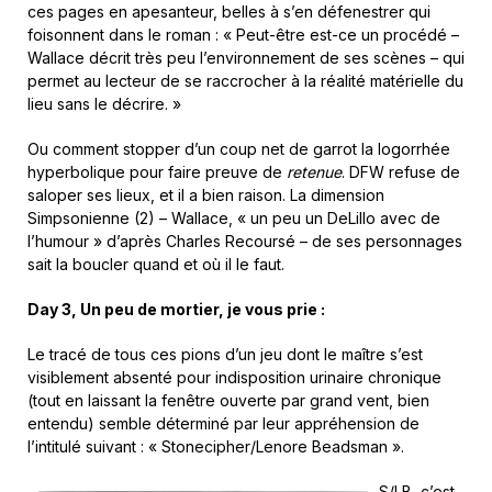
ces pages en apesanteur, belles à s’en défenestrer qui
foisonnent dans le roman : « Peut-être est-ce un procédé –
Wallace décrit très peu l’environnement de ses scènes – qui
permet au lecteur de se raccrocher à la réalité matérielle du
lieu sans le décrire. »
Ou comment stopper d’un coup net de garrot la logorrhée
hyperbolique pour faire preuve de
retenue
. DFW refuse de
saloper ses lieux, et il a bien raison. La dimension
Simpsonienne (2) – Wallace, « un peu un DeLillo avec de
l’humour » d’après Charles Recoursé – de ses personnages
sait la boucler quand et où il le faut.
Day 3,
Un peu de mortier, je vous prie
:
Le tracé de tous ces pions d’un jeu dont le maître s’est
visiblement absenté pour indisposition urinaire chronique
(tout en laissant la fenêtre ouverte par grand vent, bien
entendu) semble déterminé par leur appréhension de
l’intitulé suivant : « Stonecipher/Lenore Beadsman ».
S/LB, c’est