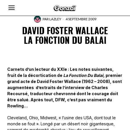
PAR
LAZLEY
4 SEPTEMBRE 2009
DAVID FOSTER WALLACE
LA FONCTION DU BALAI
Carnets d’un lecteur
du XXIe
: Les notes suivantes,
fruit de la décortication de
La Fonction Du Balai,
premier
grand acte de David Foster Wallace (1962 – 2008), sont
augmentées d’extraits de l’interview de Charles
Recoursé, traducteur chevronné dont le courage doit
être salué. Après tout, DFW, c’est pas vraiment du
Rowling…
Cleveland, Ohio, Midwest, « l’usine des USA, dont tout le
monde se fout ». Longé par un désert noir gigantesque,
sommet de modernité absolue : lieu de recueillement,