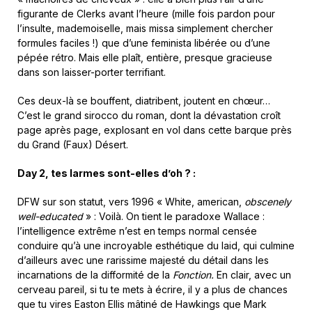
figurante de Clerks avant l’heure (mille fois pardon pour
l’insulte, mademoiselle, mais missa simplement chercher
formules faciles !) que d’une feminista libérée ou d’une
pépée rétro. Mais elle plaît, entière, presque gracieuse
dans son laisser-porter terrifiant.
Ces deux-là se bouffent, diatribent, joutent en chœur…
C’est le grand sirocco du roman, dont la dévastation croît
page après page, explosant en vol dans cette barque près
du Grand (Faux) Désert.
Day 2, tes larmes sont-elles d’oh
?
:
DFW sur son statut, vers 1996 « White, american,
obscenely
well-educated
» : Voilà. On tient le paradoxe Wallace :
l’intelligence extrême n’est en temps normal censée
conduire qu’à une incroyable esthétique du laid, qui culmine
d’ailleurs avec une rarissime majesté du détail dans les
incarnations de la difformité de la
Fonction.
En clair, avec un
cerveau pareil, si tu te mets à écrire, il y a plus de chances
que tu vires Easton Ellis mâtiné de Hawkings que Mark