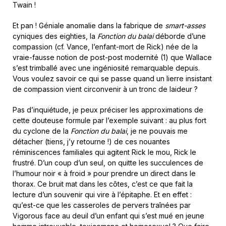
Twain !
Et pan ! Géniale anomalie dans la fabrique de
smart-asses
cyniques des eighties, la
Fonction du balai
déborde d’une
compassion (cf. Vance, l’enfant-mort de Rick) née de la
vraie-fausse notion de post-post modernité (1) que Wallace
s’est trimballé avec une ingéniosité remarquable depuis.
Vous voulez savoir ce qui se passe quand un lierre insistant
de compassion vient circonvenir à un tronc de laideur ?
Pas d’inquiétude, je peux préciser les approximations de
cette douteuse formule par l’exemple suivant : au plus fort
du cyclone de la
Fonction du balai
, je ne pouvais me
détacher (tiens, j’y retourne !) de ces nouantes
réminiscences familiales qui agitent Rick le mou, Rick le
frustré. D’un coup d’un seul, on quitte les succulences de
l’humour noir « à froid » pour prendre un direct dans le
thorax. Ce bruit mat dans les côtes, c’est ce que fait la
lecture d’un souvenir qui vire à l’épitaphe. Et en effet :
qu’est-ce que les casseroles de pervers traînées par
Vigorous face au deuil d’un enfant qui s’est mué en jeune