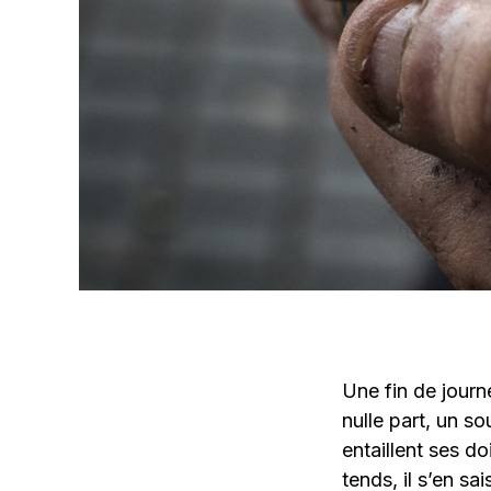
Une fin de journ
nulle part, un s
entaillent ses d
tends, il s’en sa