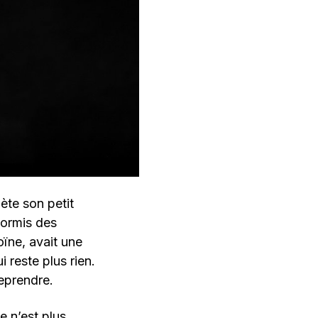
ète son petit
 hormis des
oïne, avait une
i reste plus rien.
reprendre.
e n’est plus