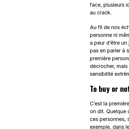
face, plusieurs i
au crack.
Au fil de nos éch
personne ni même
a peur d’être un 
pas en parler à 
première personne
décrocher, mais l
sensibilité extr
To buy or no
C’est la premièr
on dit. Quelque 
ces personnes, s
exemple, dans l