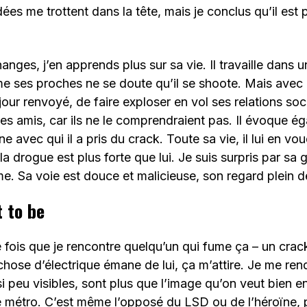
dées me trottent dans la tête, mais je conclus qu’il est 
anges, j’en apprends plus sur sa vie. Il travaille dans 
 ses proches ne se doute qu’il se shoote. Mais avec c
jour renvoyé, de faire exploser en vol ses relations soci
ses amis, car ils ne le comprendraient pas. Il évoque é
 avec qui il a pris du crack. Toute sa vie, il lui en voud
a drogue est plus forte que lui. Je suis surpris par sa g
ême. Sa voie est douce et malicieuse, son regard plein d
t to be
e fois que je rencontre quelqu’un qui fume ça – un cr
chose d’électrique émane de lui, ça m’attire. Je me r
i peu visibles, sont plus que l’image qu’on veut bien en
e métro. C’est même l’opposé du LSD ou de l’héroïne, 