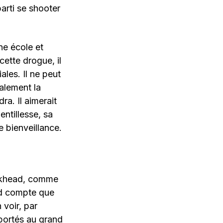
parti se shooter
une école et
ette drogue, il
ales. Il ne peut
galement la
ra. Il aimerait
entillesse, sa
e bienveillance.
ackhead, comme
end compte que
 voir, par
portés au grand