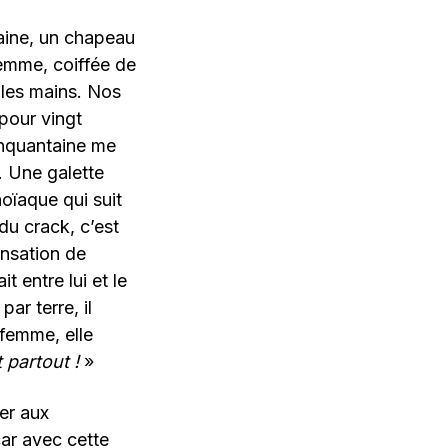
taine, un chapeau
femme, coiffée de
 les mains. Nos
pour vingt
inquantaine me
. Une galette
noïaque qui suit
du crack, c’est
ensation de
t entre lui et le
ar terre, il
femme, elle
 partout !
»
er aux
car avec cette