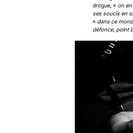
drogue, «
on en 
ses soucis en 
«
dans ce monde-
défonce, point b