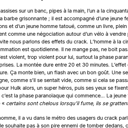
assises sur un banc, pipes à la main, l’un a la cinquan
, la barbe grisonnante ; il est accompagné d’une jeune 
ns et d’un jeune homme tatoué, comme un livre, plein
nt comme une négociation autour d’un vélo à vendre 
 vite nous parlons des effets du crack. L’homme à la c
mmation est quotidienne. Il ne mange pas, ne boit pas
’est violent, trop violent pour lui, surtout la phase para
rises. La montée dure entre 20 et 30 minutes. L’effet 
pure. Ça monte bien, un flash avec un bon goût. Une s
gne, comme s’il se sentait vide, comme si cela se passai
 pour Hulk alors, un super héros, puis ses yeux se fixent p
, c’est la phase paranoïaque qui commence… La jeune 
e «
certains sont chelous lorsqu’il fume, ils se grattent
omme, il a vu dans le métro des usagers du crack parl
e le souhaite pas à son pire ennemi de tomber dedans, 