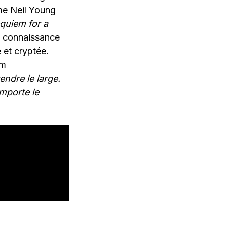
me Neil Young
quiem for a
a connaissance
 et cryptée.
um
endre le large.
mporte le