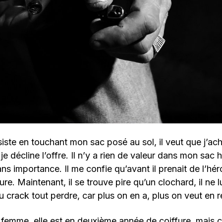
ste en touchant mon sac posé au sol, il veut que j’ach
je décline l’offre. Il n’y a rien de valeur dans mon sac
ns importance. Il me confie qu’avant il prenait de l’hér
re. Maintenant, il se trouve pire qu’un clochard, il ne lu
du crack tout perdre, car plus on en a, plus on veut en 
 femme, elle est en deuxième année de coiffure, mais c