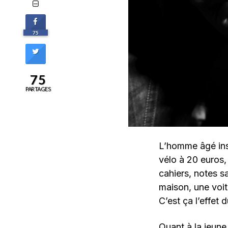
75
75
PARTAGES
L’homme âgé insi
vélo à 20 euros, 
cahiers, notes sa
maison, une voitu
C’est ça l’effet 
Quant à la jeune