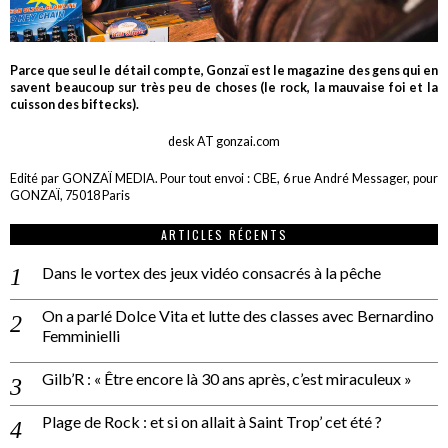
Parce que seul le détail compte, Gonzaï est le magazine des gens qui en
savent beaucoup sur très peu de choses (le rock, la mauvaise foi et la
cuisson des biftecks).
desk AT gonzai.com
Edité par GONZAÏ MEDIA. Pour tout envoi : CBE, 6 rue André Messager, pour
GONZAÏ, 75018 Paris
ARTICLES RÉCENTS
Dans le vortex des jeux vidéo consacrés à la pêche
On a parlé Dolce Vita et lutte des classes avec Bernardino
Femminielli
Gilb’R : « Être encore là 30 ans après, c’est miraculeux »
Plage de Rock : et si on allait à Saint Trop’ cet été ?