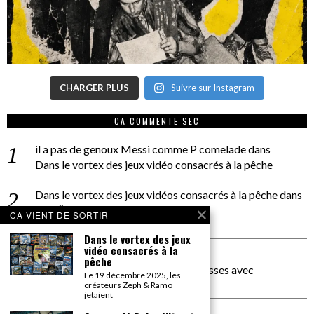
CHARGER PLUS
Suivre sur Instagram
CA COMMENTE SEC
il a pas de genoux Messi comme P comelade
dans
Dans le vortex des jeux vidéo consacrés à la pêche
Dans le vortex des jeux vidéos consacrés à la pêche
dans
PACÔME THIELLEMENT
CA VIENT DE SORTIR
La séance d’Hip Gnose
Dans le vortex des jeux
vidéo consacrés à la
La Patrie
dans
pêche
On a parlé Dolce Vita et lutte des classes avec
Le 19 décembre 2025, les
Bernardino Femminielli
créateurs Zeph & Ramo
jetaient
carte noire negra à l'o tiede
dans