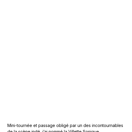
Mini-tournée et passage obligé par un des incontournables
de la scène indé, j’ai nommé la Villette Sonique.