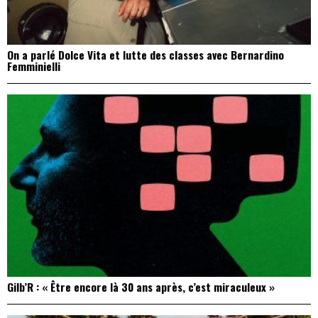
On a parlé Dolce Vita et lutte des classes avec Bernardino
Femminielli
Gilb’R : « Être encore là 30 ans après, c’est miraculeux »