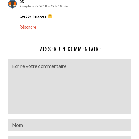
pX
9 septembre 2016 à 12 h 19 min
dit :
Getty Images
Répondre
LAISSER UN COMMENTAIRE