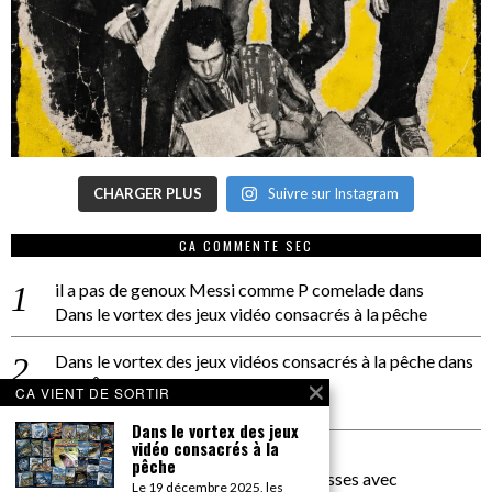
CHARGER PLUS
Suivre sur Instagram
CA COMMENTE SEC
il a pas de genoux Messi comme P comelade
dans
Dans le vortex des jeux vidéo consacrés à la pêche
Dans le vortex des jeux vidéos consacrés à la pêche
dans
PACÔME THIELLEMENT
CA VIENT DE SORTIR
La séance d’Hip Gnose
Dans le vortex des jeux
vidéo consacrés à la
La Patrie
dans
pêche
On a parlé Dolce Vita et lutte des classes avec
Le 19 décembre 2025, les