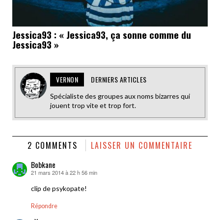
Jessica93 : « Jessica93, ça sonne comme du
Jessica93 »
VERNON
DERNIERS ARTICLES
Spécialiste des groupes aux noms bizarres qui
jouent trop vite et trop fort.
2 COMMENTS
LAISSER UN COMMENTAIRE
Bobkane
21 mars 2014 à 22 h 56 min
dit :
clip de psykopate!
Répondre