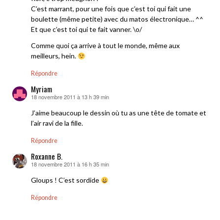
C’est marrant, pour une fois que c’est toi qui fait une
boulette (même petite) avec du matos électronique… ^^
Et que c’est toi qui te fait vanner. \o/
Comme quoi ça arrive à tout le monde, même aux
meilleurs, hein.
Répondre
Myriam
18 novembre 2011 à 13 h 39 min
dit :
J’aime beaucoup le dessin où tu as une tête de tomate et
l’air ravi de la fille.
Répondre
Roxanne B.
18 novembre 2011 à 16 h 35 min
dit :
Gloups ! C’est sordide
Répondre