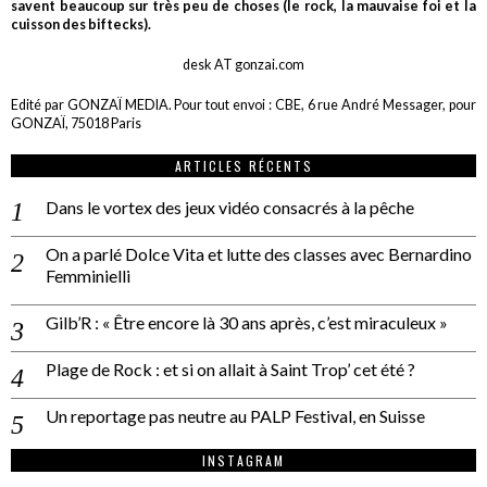
savent beaucoup sur très peu de choses (le rock, la mauvaise foi et la
cuisson des biftecks).
desk AT gonzai.com
Edité par GONZAÏ MEDIA. Pour tout envoi : CBE, 6 rue André Messager, pour
GONZAÏ, 75018 Paris
ARTICLES RÉCENTS
Dans le vortex des jeux vidéo consacrés à la pêche
On a parlé Dolce Vita et lutte des classes avec Bernardino
Femminielli
Gilb’R : « Être encore là 30 ans après, c’est miraculeux »
Plage de Rock : et si on allait à Saint Trop’ cet été ?
Un reportage pas neutre au PALP Festival, en Suisse
INSTAGRAM