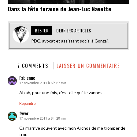
Dans la fête foraine de Jean-Luc Navette
BESTER
DERNIERS ARTICLES
PDG, avocat et assistant social à Gonzaï.
7 COMMENTS
LAISSER UN COMMENTAIRE
Fabienne
17 novembre 2011 à 6 h 27 min
dit :
Ah ah, pour une fois, c’est elle qui te vannes !
Répondre
fyver
17 novembre 2011 à 8 h 20 min
dit :
Ca m’arrive souvent avec mon Archos de me tromper de
trou.