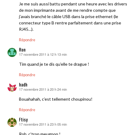
Je me suis aussi battu pendant une heure avec les drivers
de mon imprimante avant de me rendre compte que
j’avais branché le câble USB dans la prise ethernet (le
connecteur type B rentre parfaitement dans une prise
RJ45…).
Répondre
Ron
17 novembre 2011 à 12 h 13 min
dit :
Tim quand je te dis qu’elle te drague !
Répondre
hadh
17 novembre 2011 à 20 h 24 min
dit :
Bouahahah, c’est tellement choupinou!
Répondre
Ftisy
17 novembre 2011 à 23 h 05 min
dit :
Roh, c’trop meugnon !