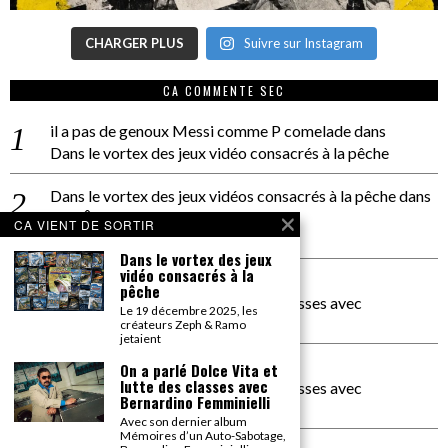
CHARGER PLUS
Suivre sur Instagram
CA COMMENTE SEC
il a pas de genoux Messi comme P comelade
dans
Dans le vortex des jeux vidéo consacrés à la pêche
Dans le vortex des jeux vidéos consacrés à la pêche
dans
PACÔME THIELLEMENT
CA VIENT DE SORTIR
La séance d’Hip Gnose
Dans le vortex des jeux
vidéo consacrés à la
La Patrie
dans
pêche
On a parlé Dolce Vita et lutte des classes avec
Le 19 décembre 2025, les
Bernardino Femminielli
créateurs Zeph & Ramo
jetaient
carte noire negra à l'o tiede
dans
On a parlé Dolce Vita et
lutte des classes avec
On a parlé Dolce Vita et lutte des classes avec
Bernardino Femminielli
Bernardino Femminielli
Avec son dernier album
Mémoires d’un Auto-Sabotage,