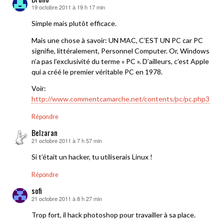
19 octobre 2011 à 19 h 17 min
dit :
Simple mais plutôt efficace.
Mais une chose à savoir: UN MAC, C’EST UN PC car PC
signifie, littéralement, Personnel Computer. Or, Windows
n’a pas l’exclusivité du terme « PC ». D’ailleurs, c’est Apple
qui a créé le premier véritable PC en 1978.
Voir:
http://www.commentcamarche.net/contents/pc/pc.php3
Répondre
Belzaran
21 octobre 2011 à 7 h 57 min
dit :
Si t’était un hacker, tu utiliserais Linux !
Répondre
sofi
21 octobre 2011 à 8 h 27 min
dit :
Trop fort, il hack photoshop pour travailler à sa place.