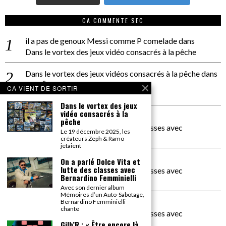
CA COMMENTE SEC
il a pas de genoux Messi comme P comelade
dans
Dans le vortex des jeux vidéo consacrés à la pêche
Dans le vortex des jeux vidéos consacrés à la pêche
dans
PACÔME THIELLEMENT
CA VIENT DE SORTIR
La séance d’Hip Gnose
Dans le vortex des jeux
vidéo consacrés à la
La Patrie
dans
pêche
On a parlé Dolce Vita et lutte des classes avec
Le 19 décembre 2025, les
Bernardino Femminielli
créateurs Zeph & Ramo
jetaient
carte noire negra à l'o tiede
dans
On a parlé Dolce Vita et
lutte des classes avec
On a parlé Dolce Vita et lutte des classes avec
Bernardino Femminielli
Bernardino Femminielli
Avec son dernier album
Mémoires d’un Auto-Sabotage,
moise et son mascaré
dans
Bernardino Femminielli
chante
On a parlé Dolce Vita et lutte des classes avec
Bernardino Femminielli
Gilb’R : « Être encore là