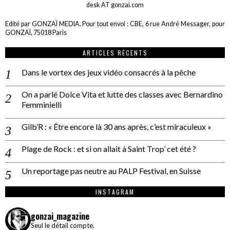
desk AT gonzai.com
Edité par GONZAÏ MEDIA. Pour tout envoi : CBE, 6 rue André Messager, pour
GONZAÏ, 75018 Paris
ARTICLES RÉCENTS
Dans le vortex des jeux vidéo consacrés à la pêche
On a parlé Dolce Vita et lutte des classes avec Bernardino
Femminielli
Gilb’R : « Être encore là 30 ans après, c’est miraculeux »
Plage de Rock : et si on allait à Saint Trop’ cet été ?
Un reportage pas neutre au PALP Festival, en Suisse
INSTAGRAM
gonzai_magazine
Seul le détail compte.