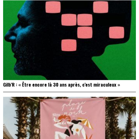
Gilb’R : « Être encore là 30 ans après, c’est miraculeux »