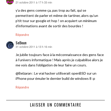
21 octobre 2011 à 17 h 33 min
dit :
y’a des gens comme ça, pas trop au fait, qui se
permettent de parler et même de tartiner, alors qu’un
p’tit tour sur google et hop ! on acquiert un minimum
d’informations avant de sortir des bourdes !
Répondre
SeBoun
31 octobre 2011 à 13 h 16 min
dit :
Je jubile toujours face à la méconnaissance des gens face
à l’univers informatique ! Mais après je culpabilise alors je
me vois dans l’obligation de leur faire un cours.
@Belzaran : Le vrai hacker utiliserait openBSD sur un
iPhone pour émuler le dernier build de windows 8 :p
Répondre
LAISSER UN COMMENTAIRE