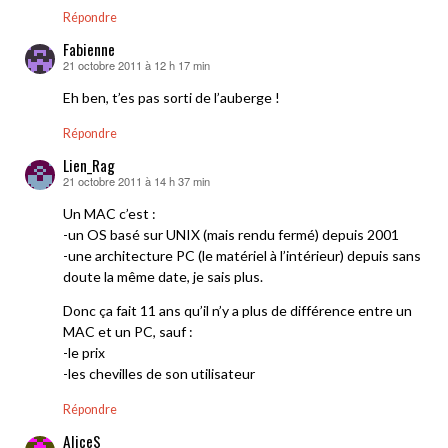
Répondre
Fabienne
21 octobre 2011 à 12 h 17 min
dit :
Eh ben, t’es pas sorti de l’auberge !
Répondre
Lien_Rag
21 octobre 2011 à 14 h 37 min
dit :
Un MAC c’est :
-un OS basé sur UNIX (mais rendu fermé) depuis 2001
-une architecture PC (le matériel à l’intérieur) depuis sans
doute la même date, je sais plus.
Donc ça fait 11 ans qu’il n’y a plus de différence entre un
MAC et un PC, sauf :
-le prix
-les chevilles de son utilisateur
Répondre
AliceS