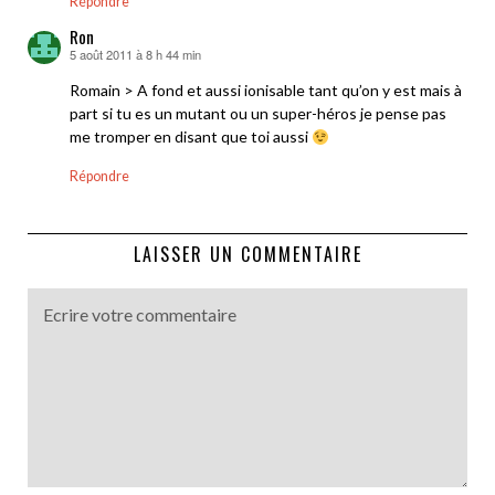
Répondre
Ron
5 août 2011 à 8 h 44 min
dit :
Romain > A fond et aussi ionisable tant qu’on y est mais à
part si tu es un mutant ou un super-héros je pense pas
me tromper en disant que toi aussi
Répondre
LAISSER UN COMMENTAIRE