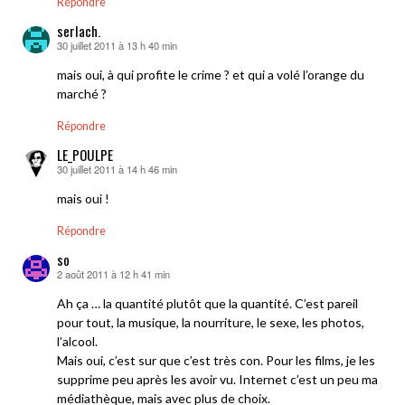
Répondre
serlach.
30 juillet 2011 à 13 h 40 min
dit :
mais oui, à qui profite le crime ? et qui a volé l’orange du
marché ?
Répondre
LE_POULPE
30 juillet 2011 à 14 h 46 min
dit :
mais oui !
Répondre
so
2 août 2011 à 12 h 41 min
dit :
Ah ça … la quantité plutôt que la quantité. C’est pareil
pour tout, la musique, la nourriture, le sexe, les photos,
l’alcool.
Mais oui, c’est sur que c’est très con. Pour les films, je les
supprime peu après les avoir vu. Internet c’est un peu ma
médiathèque, mais avec plus de choix.