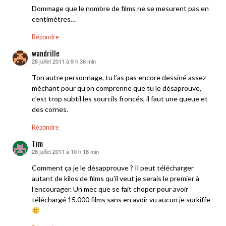
Dommage que le nombre de films ne se mesurent pas en
centimètres…
Répondre
wandrille
28 juillet 2011 à 9 h 36 min
dit :
Ton autre personnage, tu l’as pas encore dessiné assez
méchant pour qu’on comprenne que tu le désaprouve,
c’est trop subtil les sourcils froncés, il faut une queue et
des cornes.
Répondre
Tim
28 juillet 2011 à 10 h 18 min
dit :
Comment ça je le désapprouve ? Il peut télécharger
autant de kilos de films qu’il veut je serais le premier à
l’encourager. Un mec que se fait choper pour avoir
téléchargé 15.000 films sans en avoir vu aucun je surkiffe