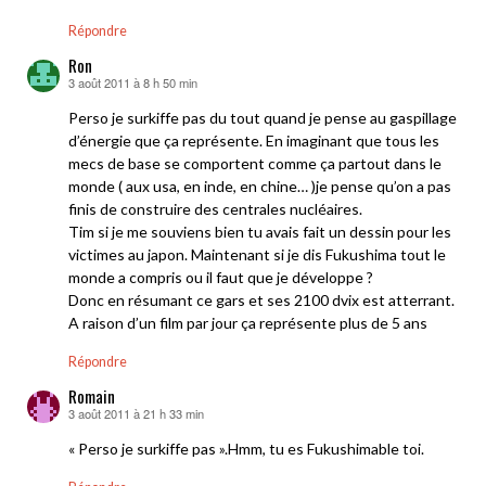
Répondre
Ron
3 août 2011 à 8 h 50 min
dit :
Perso je surkiffe pas du tout quand je pense au gaspillage
d’énergie que ça représente. En imaginant que tous les
mecs de base se comportent comme ça partout dans le
monde ( aux usa, en inde, en chine… )je pense qu’on a pas
finis de construire des centrales nucléaires.
Tim si je me souviens bien tu avais fait un dessin pour les
victimes au japon. Maintenant si je dis Fukushima tout le
monde a compris ou il faut que je développe ?
Donc en résumant ce gars et ses 2100 dvix est atterrant.
A raison d’un film par jour ça représente plus de 5 ans
Répondre
Romain
3 août 2011 à 21 h 33 min
dit :
« Perso je surkiffe pas ».Hmm, tu es Fukushimable toi.