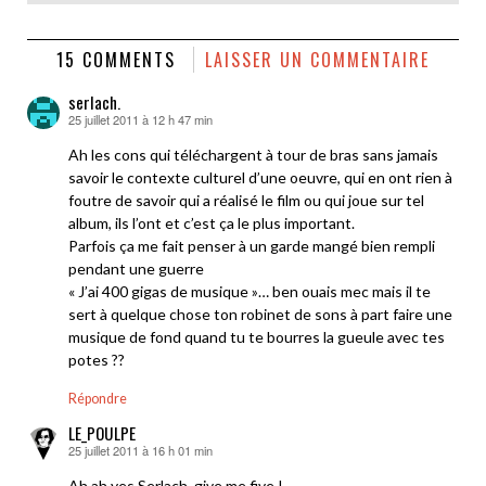
15 COMMENTS
LAISSER UN COMMENTAIRE
serlach.
25 juillet 2011 à 12 h 47 min
dit :
Ah les cons qui téléchargent à tour de bras sans jamais
savoir le contexte culturel d’une oeuvre, qui en ont rien à
foutre de savoir qui a réalisé le film ou qui joue sur tel
album, ils l’ont et c’est ça le plus important.
Parfois ça me fait penser à un garde mangé bien rempli
pendant une guerre
« J’ai 400 gigas de musique »… ben ouais mec mais il te
sert à quelque chose ton robinet de sons à part faire une
musique de fond quand tu te bourres la gueule avec tes
potes ??
Répondre
LE_POULPE
25 juillet 2011 à 16 h 01 min
dit :
Ah ah yes Serlach, give me five !