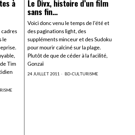
tes à
Le Divx, histoire d’un film
sans fin…
n
Voici donc venu le temps de l’été et
t cadres
des paginations light, des
 le
suppléments minceur et des Sudoku
eprise.
pour mourir calciné sur la plage.
oyable,
Plutôt de que de céder à la facilité,
 de Tim
Gonzaï
tidien
24 JUILLET 2011
BD
·
CULTURISME
RISME