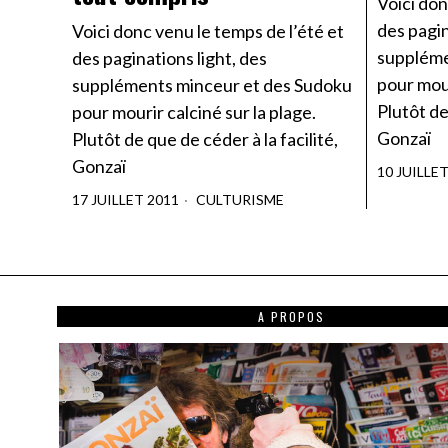
Voici don
des pagin
Voici donc venu le temps de l’été et
suppléme
des paginations light, des
pour mour
suppléments minceur et des Sudoku
Plutôt de
pour mourir calciné sur la plage.
Gonzaï
Plutôt de que de céder à la facilité,
Gonzaï
10 JUILLE
17 JUILLET 2011
CULTURISME
A PROPOS