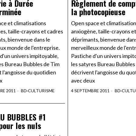
ie à Durée
Règlement de comp
rminée
la photocopieuse
ce et climatisations
Open space et climatisatio
s, taille-crayons et cadres
anxiogène, taille-crayons e
ts, bienvenue dans le
déprimants, bienvenue dans
ux monde de l'entreprise.
merveilleux monde de l'entr
d'un univers impitoyable,
Pastiche d'un univers impit
res Bureau Bubbles de Tim
les satyres Bureau Bubbles
 l'angoisse du quotidien
décrivent l'angoisse du quo
x
avec deux
RE 2011
BD
·
CULTURISME
4 SEPTEMBRE 2011
BD
·
CULTU
U BUBBLES #1
pour les nuls