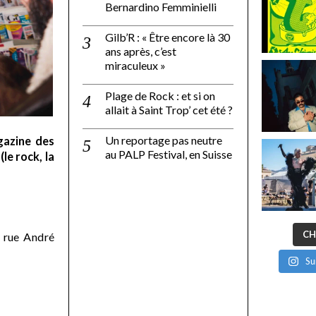
Bernardino Femminielli
Gilb’R : « Être encore là 30
ans après, c’est
miraculeux »
Plage de Rock : et si on
allait à Saint Trop’ cet été ?
Un reportage pas neutre
gazine des
au PALP Festival, en Suisse
le rock, la
CH
 rue André
Su