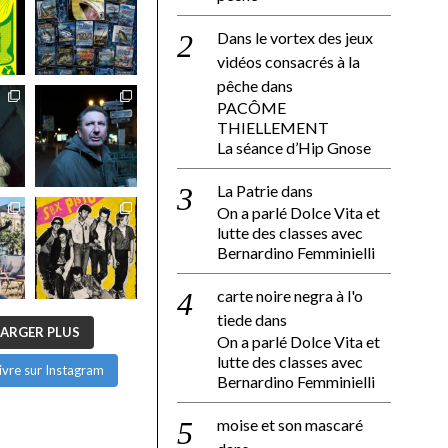
Dans le vortex des jeux
vidéos consacrés à la
pêche
dans
PACÔME
THIELLEMENT
La séance d’Hip Gnose
La Patrie
dans
On a parlé Dolce Vita et
lutte des classes avec
Bernardino Femminielli
carte noire negra à l'o
tiede
dans
ARGER PLUS
On a parlé Dolce Vita et
lutte des classes avec
ivre sur Instagram
Bernardino Femminielli
moise et son mascaré