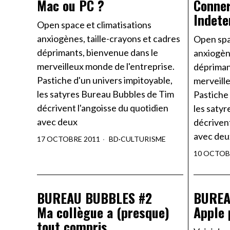
Mac ou PC ?
Conner
Indete
Open space et climatisations
anxiogènes, taille-crayons et cadres
Open spa
déprimants, bienvenue dans le
anxiogène
merveilleux monde de l'entreprise.
dépriman
Pastiche d'un univers impitoyable,
merveille
les satyres Bureau Bubbles de Tim
Pastiche 
décrivent l'angoisse du quotidien
les saty
avec deux
décrivent
avec deu
17 OCTOBRE 2011
BD
·
CULTURISME
10 OCTOB
BUREAU BUBBLES #2
BUREA
Ma collègue a (presque)
Apple 
tout compris