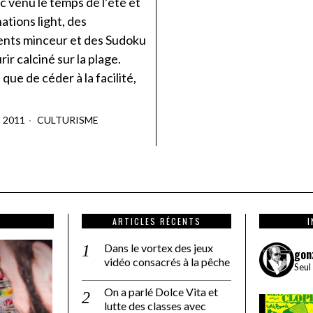
c venu le temps de l’été et
ations light, des
nts minceur et des Sudoku
ir calciné sur la plage.
 que de céder à la facilité,
T 2011
CULTURISME
ARTICLES RÉCENTS
Dans le vortex des jeux
gon
vidéo consacrés à la pêche
Seul
On a parlé Dolce Vita et
lutte des classes avec