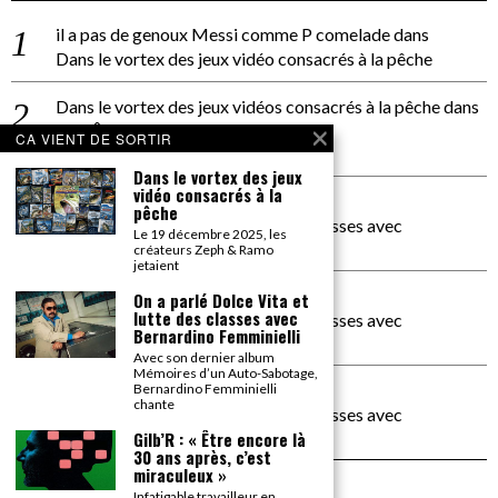
il a pas de genoux Messi comme P comelade
dans
Dans le vortex des jeux vidéo consacrés à la pêche
Dans le vortex des jeux vidéos consacrés à la pêche
dans
PACÔME THIELLEMENT
CA VIENT DE SORTIR
La séance d’Hip Gnose
Dans le vortex des jeux
vidéo consacrés à la
La Patrie
dans
pêche
On a parlé Dolce Vita et lutte des classes avec
Le 19 décembre 2025, les
Bernardino Femminielli
créateurs Zeph & Ramo
jetaient
carte noire negra à l'o tiede
dans
On a parlé Dolce Vita et
lutte des classes avec
On a parlé Dolce Vita et lutte des classes avec
Bernardino Femminielli
Bernardino Femminielli
Avec son dernier album
Mémoires d’un Auto-Sabotage,
moise et son mascaré
dans
Bernardino Femminielli
chante
On a parlé Dolce Vita et lutte des classes avec
Bernardino Femminielli
Gilb’R : « Être encore là
30 ans après, c’est
miraculeux »
Infatigable travailleur en