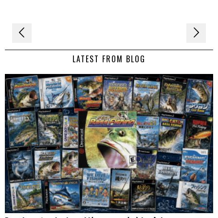
Navigation
de
LATEST FROM BLOG
l’article