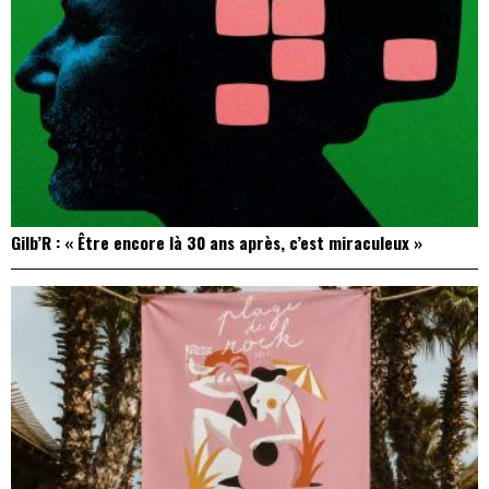
Gilb’R : « Être encore là 30 ans après, c’est miraculeux »