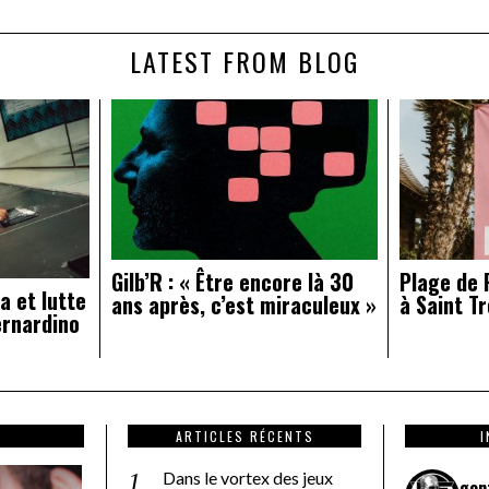
LATEST FROM BLOG
Gilb’R : « Être encore là 30
Plage de R
a et lutte
ans après, c’est miraculeux »
à Saint Tr
ernardino
ARTICLES RÉCENTS
Dans le vortex des jeux
gon