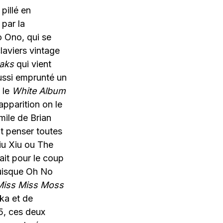
pillé en
par la
 Ono, qui se
laviers vintage
eaks
qui vient
aussi emprunté un
 le
White Album
 apparition on le
mile de Brian
t penser toutes
iu Xiu ou The
ait pour le coup
 puisque Oh No
Miss Miss Moss
ka et de
5, ces deux