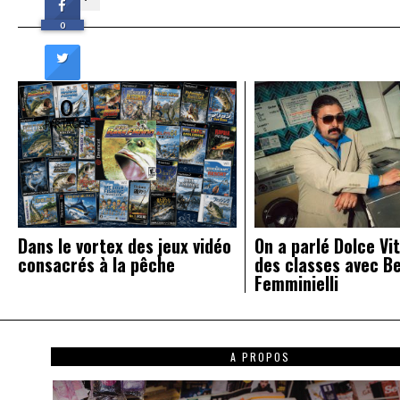
de
0
l’article
0
PARTAGES
Dans le vortex des jeux vidéo
On a parlé Dolce Vit
consacrés à la pêche
des classes avec B
Femminielli
A PROPOS