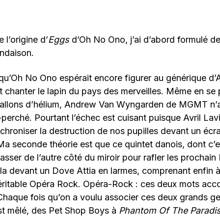
l’origine d’
Eggs
d’Oh No Ono, j’ai d’abord formulé de
ondaison.
qu’Oh No Ono espérait encore figurer au générique d’
t chanter le lapin du pays des merveilles. Même en se
ballons d’hélium, Andrew Van Wyngarden de MGMT n’a
ut-perché. Pourtant l’échec est cuisant puisque Avril La
chroniser la destruction de nos pupilles devant un écr
 Ma seconde théorie est que ce quintet danois, dont c’
asser de l’autre côté du miroir pour rafler les prochai
a devant un Dove Attia en larmes, comprenant enfin à
éritable Opéra Rock. Opéra-Rock : ces deux mots acco
 Chaque fois qu’on a voulu associer ces deux grands g
 est mêlé, des Pet Shop Boys à
Phantom Of The Paradi