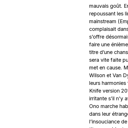
mauvais goût. En
repoussant les l
mainstream (Emp
complaisait dans
s’offre désormai
faire une énième
titre d’une cha
sera vite faite p
met en cause. 
Wilson et Van D
leurs harmonie
Knife version 201
irritante s’il n’
Ono marche habil
dans leur étran
l’insouciance de