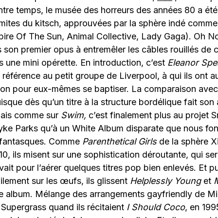
tre temps, le musée des horreurs des années 80 a été 
imites du kitsch, approuvées par la sphère indé comme 
ire Of The Sun, Animal Collective, Lady Gaga). Oh No
 son premier opus à entremêler les câbles rouillés de c
s une mini opérette. En introduction, c’est
Eleanor Sp
 référence au petit groupe de Liverpool, à qui ils ont 
nson pour eux-mêmes se baptiser. La comparaison avec
uisque dès qu’un titre à la structure bordélique fait son
Mais comme sur
Swim,
c’est finalement plus au projet S
yke Parks qu’à un White Album disparate que nous fon
s fantasques. Comme
Parenthetical Girls
de la sphère X
0, ils misent sur une sophistication déroutante, qui ser
y avait pour l’aérer quelques titres pop bien enlevés. Et
ement sur les œufs, ils glissent
Helplessly Young
et
ge album. Mélange des arrangements gayfriendly de Mi
 Supergrass quand ils récitaient
I Should Coco
, en 199