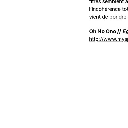
titres semblent a
l’incohérence to
vient de pondre 
Oh No Ono //
E
http://www.my