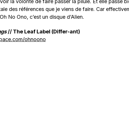
voir la volonté de faire passer la pilule. Et elle passe 
tale des références que je viens de faire. Car effectiv
Oh No Ono, c’est un disque d’Alien.
ggs
// The Leaf Label (Differ-ant)
space.com/ohnoono