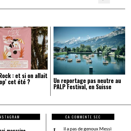
ock : et si on allait
Un reportage pas neutre au
op’ cet été ?
PALP Festival, en Suisse
INSTAGRAM
CA COMMENTE SEC
il a pas de genoux Messi
zai_magazine