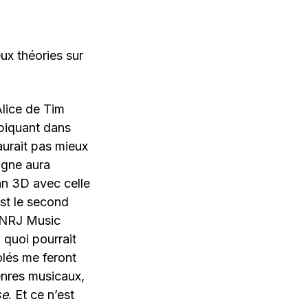
ux théories sur
Alice de Tim
 piquant dans
urait pas mieux
vigne aura
an 3D avec celle
est le second
n NRJ Music
 quoi pourrait
lés me feront
enres musicaux,
se
. Et ce n’est