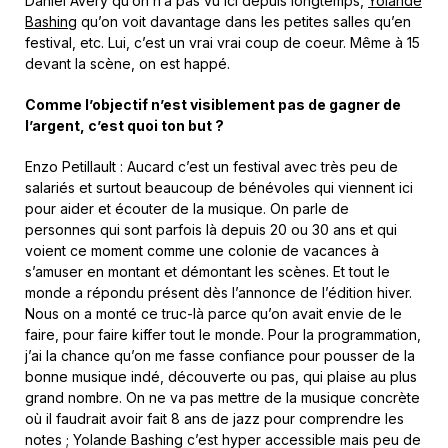
Daniel Avery qu’on n’a pas vu ici depuis longtemps,
Yolande
Bashing
qu’on voit davantage dans les petites salles qu’en
festival, etc. Lui, c’est un vrai vrai coup de coeur. Même à 15
devant la scène, on est happé.
Comme l’objectif n’est visiblement pas de gagner de
l’argent, c’est quoi ton but ?
Enzo Petillault : Aucard c’est un festival avec très peu de
salariés et surtout beaucoup de bénévoles qui viennent ici
pour aider et écouter de la musique. On parle de
personnes qui sont parfois là depuis 20 ou 30 ans et qui
voient ce moment comme une colonie de vacances à
s’amuser en montant et démontant les scènes. Et tout le
monde a répondu présent dès l’annonce de l’édition hiver.
Nous on a monté ce truc-là parce qu’on avait envie de le
faire, pour faire kiffer tout le monde. Pour la programmation,
j’ai la chance qu’on me fasse confiance pour pousser de la
bonne musique indé, découverte ou pas, qui plaise au plus
grand nombre. On ne va pas mettre de la musique concrète
où il faudrait avoir fait 8 ans de jazz pour comprendre les
notes ; Yolande Bashing c’est hyper accessible mais peu de