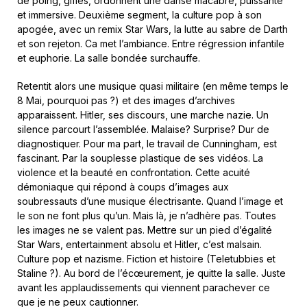
de poing, gifles, ordonnent une danse macabre, puissante
et immersive. Deuxième segment, la culture pop à son
apogée, avec un remix Star Wars, la lutte au sabre de Darth
et son rejeton. Ca met l’ambiance. Entre régression infantile
et euphorie. La salle bondée surchauffe.
Retentit alors une musique quasi militaire (en même temps le
8 Mai, pourquoi pas ?) et des images d’archives
apparaissent. Hitler, ses discours, une marche nazie. Un
silence parcourt l’assemblée. Malaise? Surprise? Dur de
diagnostiquer. Pour ma part, le travail de Cunningham, est
fascinant. Par la souplesse plastique de ses vidéos. La
violence et la beauté en confrontation. Cette acuité
démoniaque qui répond à coups d’images aux
soubressauts d’une musique électrisante. Quand l’image et
le son ne font plus qu’un. Mais là, je n’adhère pas. Toutes
les images ne se valent pas. Mettre sur un pied d’égalité
Star Wars, entertainment absolu et Hitler, c’est malsain.
Culture pop et nazisme. Fiction et histoire (Teletubbies et
Staline ?). Au bord de l’écœurement, je quitte la salle. Juste
avant les applaudissements qui viennent parachever ce
que je ne peux cautionner.