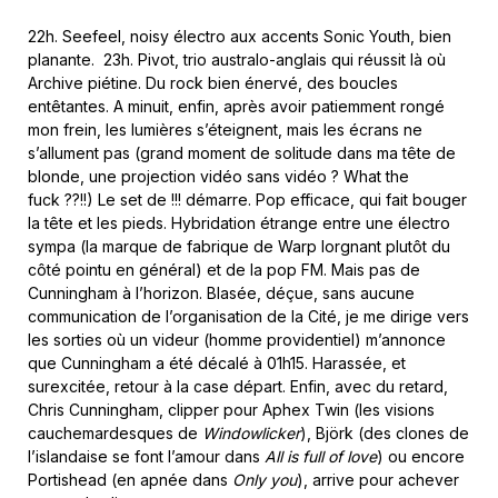
22h. Seefeel, noisy électro aux accents Sonic Youth, bien
planante. 23h. Pivot, trio australo-anglais qui réussit là où
Archive piétine. Du rock bien énervé, des boucles
entêtantes. A minuit, enfin, après avoir patiemment rongé
mon frein, les lumières s’éteignent, mais les écrans ne
s’allument pas (grand moment de solitude dans ma tête de
blonde, une projection vidéo sans vidéo ? What the
fuck ??!!) Le set de !!! démarre. Pop efficace, qui fait bouger
la tête et les pieds. Hybridation étrange entre une électro
sympa (la marque de fabrique de Warp lorgnant plutôt du
côté pointu en général) et de la pop FM. Mais pas de
Cunningham à l’horizon. Blasée, déçue, sans aucune
communication de l’organisation de la Cité, je me dirige vers
les sorties où un videur (homme providentiel) m’annonce
que Cunningham a été décalé à 01h15. Harassée, et
surexcitée, retour à la case départ. Enfin, avec du retard,
Chris Cunningham, clipper pour Aphex Twin (les visions
cauchemardesques de
Windowlicker
), Björk (des clones de
l’islandaise se font l’amour dans
All is full of love
) ou encore
Portishead (en apnée dans
Only you
), arrive pour achever