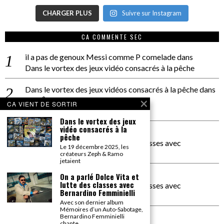
CHARGER PLUS
Suivre sur Instagram
CA COMMENTE SEC
il a pas de genoux Messi comme P comelade
dans
Dans le vortex des jeux vidéo consacrés à la pêche
Dans le vortex des jeux vidéos consacrés à la pêche
dans
PACÔME THIELLEMENT
CA VIENT DE SORTIR
La séance d’Hip Gnose
Dans le vortex des jeux
vidéo consacrés à la
La Patrie
dans
pêche
On a parlé Dolce Vita et lutte des classes avec
Le 19 décembre 2025, les
Bernardino Femminielli
créateurs Zeph & Ramo
jetaient
carte noire negra à l'o tiede
dans
On a parlé Dolce Vita et
lutte des classes avec
On a parlé Dolce Vita et lutte des classes avec
Bernardino Femminielli
Bernardino Femminielli
Avec son dernier album
Mémoires d’un Auto-Sabotage,
moise et son mascaré
dans
Bernardino Femminielli
chante