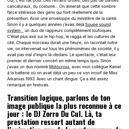
Oui, c’est fait pour. Des refrains drôles, des pas de danses
caricaturaux, du costume… On aimerait que cette sombre
farce intéresse des gens qui font réellement de la
prévention. Avoir une enveloppe du ministère de la santé.
Sinon il y a quelques années j’avais déjà
Soupe sound
system :
un duo de rappeurs complètement loufoques.
C’était plus axé sur le hip hop, le ragga et les cultures de
cité. Chaque morceau durait une heure, on racontait notre
vie, on intervenait sur tous les phénomènes de société, il y
avait pas mal d’impro là-dedans. Le spectacle, c’était leur
premier et dernier concert en même temps quoi. Sinon
j’avais un duo nommé
Mötöcross
, avec mon collègue Kamel
à la batterie où on avait déjà un peu ce son incisif de Miss
Arkansas 1993. Avec un chant dingue. Ça a été assez
remarqué en festivals.
Transition logique, parlons de ton
image publique la plus reconnue à ce
jour : le DJ Zorro Du Cul. Là, ta
prestation ressort autant de