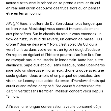
mousse ait touché le rebord on se prend à remuer du cul
en réalisant qu’on découvre des trucs alors qu’on pensait
être en terrain connu.
All right then
, la culture de DJ Zorroducul, plus longue que
ce bon vieux Mississippi vous conduit immanquablement
aux pissotières. Sur le chemin du retour vous entendez un
flow de fuzz, un stud de reverb, un canyon de basse… Du
drone ? Suis-je déjà ivre ? Non, c’est Zorro Du Cul qui a
versé un truc dans votre verre : un (gros) doigt d’audace.
On repart en rigolant et l’histoire pourrait s’arrêter là si l’on
ne revoyait pas le moustachu le lendemain. Autre bar, autre
ambiance. Sapé cuir et clou, sans masque, notre über-héros
joue solo un shoegaze migraineux, drone groové avec une
seule guitare, deux amplis et un parquet de pédales. Une
vision : un Lemmy sous acide du temps d’Hawkwind mais qui
aurait quand même composé
The chase is better than the
catch
! Verdict sans trembler : meilleur concert vécu depuis
18 mois.
À l’issue, une longue conversation avec le concerné où je