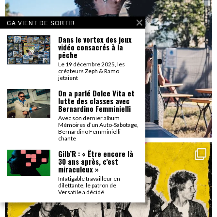
CA VIENT DE SORTIR
Dans le vortex des jeux
vidéo consacrés à la
pêche
Le 19 décembre 2025, les
créateurs Zeph & Ramo
jetaient
On a parlé Dolce Vita et
lutte des classes avec
Bernardino Femminielli
Avec son dernier album
Mémoires d’un Auto-Sabotage,
Bernardino Femminielli
chante
Gilb’R : « Être encore là
30 ans après, c’est
miraculeux »
Infatigable travailleur en
dilettante, le patron de
Versatile a décidé