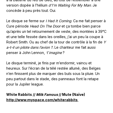
version dopée à l’hélium
d’I’m Waiting For My Man
. Je
concède à peu près tout. Oui.
Le disque se ferme sur
I Had It Coming
. Ca me fait penser à
Cure période
Head On The Door
et ça tombe bien parce
qu’après un tel retournement de veste, des montées à 39°C
et une telle fessée dans les oreilles, j’ai un peu la coupe à
Robert Smith. Ou au chef de la tour de contrôle à la fin de
Y
a-t-il un pilote dans l’avion ?.
Le chanteur me fait aussi
penser à John Lennon, t’
imagine
?
Le disque terminé, je finis par m’endormir, vaincu et
heureux. Sur l’écran de la télé restée allumé, des Belges
n’en finissent plus de marquer des buts sous la pluie. Un
peu partout dans le stade, des panneaux font la retape
pour la Jupiler league.
White Rabbits //
Milk Famous
// Mute (Naïve)
http://www.myspace.com/whiterabbits