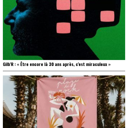
Gilb’R : « Être encore là 30 ans après, c’est miraculeux »