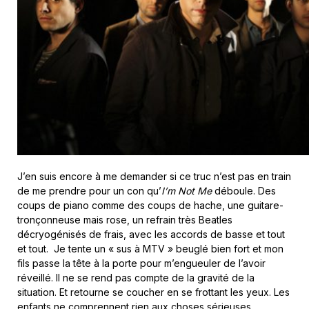
J’en suis encore à me demander si ce truc n’est pas en train
de me prendre pour un con qu’
I’m Not Me
déboule. Des
coups de piano comme des coups de hache, une guitare-
tronçonneuse mais rose, un refrain très Beatles
décryogénisés de frais, avec les accords de basse et tout
et tout. Je tente un « sus à MTV » beuglé bien fort et mon
fils passe la tête à la porte pour m’engueuler de l’avoir
réveillé. Il ne se rend pas compte de la gravité de la
situation. Et retourne se coucher en se frottant les yeux. Les
enfants ne comprennent rien aux choses sérieuses.