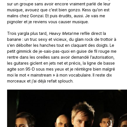
sur un groupe sans avoir encore vraiment parlé de leur
musique, avouez que c’est bien gonzo. Kess qu’on est
malins chez Gonzaï. Et puis érudits, aussi. Je vais me
pignoler et je reviens vous causer musique.
Trois yargla plus tard,
Heavy Metal
me refile direct la
banane : un truc sexy et vicieux, du glam rock de trottoir à
s’en déboîter les hanches tout en claquant des doigts. Le
petit gimmick de je-sais-pas-quoi en guise de fil rouge me
rentre dans les oreilles sans avoir demandé l’autorisation,
les guitares giclent en jets net et précis, la ligne de basse
agite son 95-D sous mes yeux et je réintègre bien malgré
moi le mot « mainstream » à mon vocabulaire. Il reste dix
morceaux et j’ai déjà refait splouch.