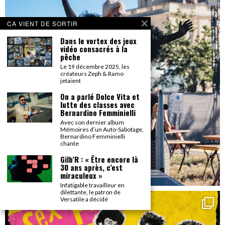
CA VIENT DE SORTIR
Dans le vortex des jeux
vidéo consacrés à la
pêche
Le 19 décembre 2025, les
créateurs Zeph & Ramo
jetaient
On a parlé Dolce Vita et
lutte des classes avec
Bernardino Femminielli
Avec son dernier album
Mémoires d’un Auto-Sabotage,
Bernardino Femminielli
chante
Gilb’R : « Être encore là
30 ans après, c’est
miraculeux »
Infatigable travailleur en
dilettante, le patron de
Versatile a décidé