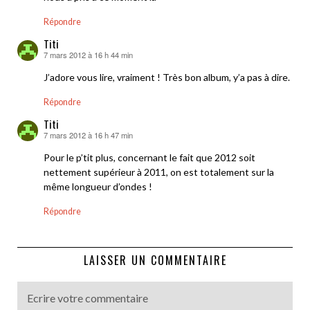
Répondre
Titi
7 mars 2012 à 16 h 44 min
dit :
J’adore vous lire, vraiment ! Très bon album, y’a pas à dire.
Répondre
Titi
7 mars 2012 à 16 h 47 min
dit :
Pour le p’tit plus, concernant le fait que 2012 soit
nettement supérieur à 2011, on est totalement sur la
même longueur d’ondes !
Répondre
LAISSER UN COMMENTAIRE