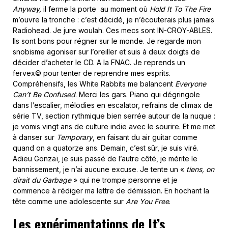
Anyway,
il ferme la porte au moment où
Hold It To The Fire
m’ouvre la tronche : c’est décidé, je n’écouterais plus jamais
Radiohead. Je jure woulah. Ces mecs sont IN-CROY-ABLES.
Ils sont bons pour régner sur le monde. Je regarde mon
snobisme agoniser sur l’oreiller et suis à deux doigts de
décider d’acheter le CD. A la FNAC. Je reprends un
fervex© pour tenter de reprendre mes esprits.
Compréhensifs, les White Rabbits me balancent
Everyone
Can’t Be Confused
. Merci les gars. Piano qui dégringole
dans l’escalier, mélodies en escalator, refrains de climax de
série TV, section rythmique bien serrée autour de la nuque :
je vomis vingt ans de culture indie avec le sourire. Et me met
à danser sur
Temporary
, en faisant du air guitar comme
quand on a quatorze ans. Demain, c’est sûr, je suis viré.
Adieu Gonzaï, je suis passé de l’autre côté, je mérite le
bannissement, je n’ai aucune excuse. Je tente un «
tiens, on
dirait du Garbage
» qui ne trompe personne et je
commence à rédiger ma lettre de démission. En hochant la
tête comme une adolescente sur
Are You Free
.
Les expérimentations de It’s