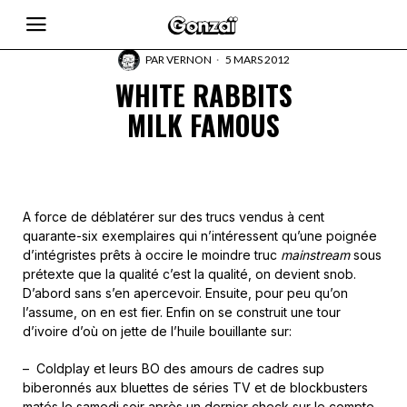
PAR
VERNON
5 MARS 2012
WHITE RABBITS
MILK FAMOUS
A force de déblatérer sur des trucs vendus à cent
quarante-six exemplaires qui n’intéressent qu’une poignée
d’intégristes prêts à occire le moindre truc
mainstream
sous
prétexte que la qualité c’est la qualité, on devient snob.
D’abord sans s’en apercevoir. Ensuite, pour peu qu’on
l’assume, on en est fier. Enfin on se construit une tour
d’ivoire d’où on jette de l’huile bouillante sur:
– Coldplay et leurs BO des amours de cadres sup
biberonnés aux bluettes de séries TV et de blockbusters
matés le samedi soir après un dernier check sur le compte