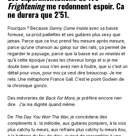
Frightening
me redonnent espoir. Ca
ne durera que 2’51.
Pourquoi ? Because
Danny Come Inside
avec sa basse
foreuse, sa prod paillettes et ses guitares plus sexy que
jamais. Parce que ce truc prend feu mesure après mesure,
parce qu’une chanson au galop sur des rails, ça permet de
regarder le paysage, parce que la basse est
so nineties
et
qu’à cette époque j’avais les cheveux longs et si je me
doute bien que vous n’en avez rien à foutre, que si c’est un
détail pour vous, pour moi ça veut dire beaucoup. Je me
relis. Une métaphore France Gall. C’est le point Godwin de
la chronique gonzo.
Des mièvreries de
Back For More
, je préfère encore rien
dire. J’ai ma dignité quand même.
De
The Day You Won The War
, je concèderai des
compliments à : la mélodie, aux guitares pompiers, à la voix
plus catchy tu meurs, aux refrains plus catchy tu meurs itou,
à la batterie du feu de dieu, au tout de ressembler à une