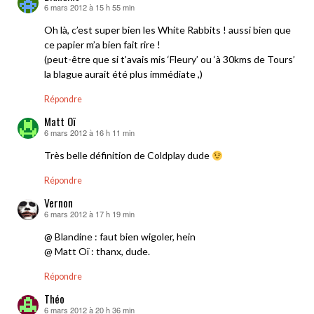
6 mars 2012 à 15 h 55 min
dit :
Oh là, c’est super bien les White Rabbits ! aussi bien que
ce papier m’a bien fait rire !
(peut-être que si t’avais mis ‘Fleury’ ou ‘à 30kms de Tours’
la blague aurait été plus immédiate ,)
Répondre
Matt Oï
6 mars 2012 à 16 h 11 min
dit :
Très belle définition de Coldplay dude
Répondre
Vernon
6 mars 2012 à 17 h 19 min
dit :
@ Blandine : faut bien wigoler, hein
@ Matt Oï : thanx, dude.
Répondre
Théo
6 mars 2012 à 20 h 36 min
dit :