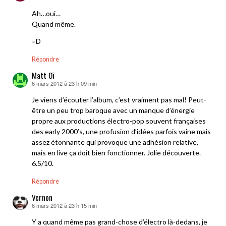
Ah…oui…
Quand même.
=D
Répondre
Matt Oï
6 mars 2012 à 23 h 09 min
dit :
Je viens d’écouter l’album, c’est vraiment pas mal! Peut-
être un peu trop baroque avec un manque d’énergie
propre aux productions électro-pop souvent françaises
des early 2000’s, une profusion d’idées parfois vaine mais
assez étonnante qui provoque une adhésion relative,
mais en live ça doit bien fonctionner. Jolie découverte.
6.5/10.
Répondre
Vernon
6 mars 2012 à 23 h 15 min
dit :
Y a quand même pas grand-chose d’électro là-dedans, je