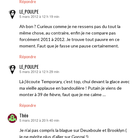
Répondre
LE_POULPE
5 mars 2012 à 12 h 19 min
dit :
Ah bon ? Curieux comme je ne ressens pas du tout la
même chose, au contraire, enfin je ne compare pas
forcément 2011 à 2012. Je trouve tout pauvre en ce
moment. Faut que je fasse une pause certainement.
Répondre
LE_POULPE
5 mars 2012 à 12 h 29 min
dit :
Là j’écoute Temporary, c’est top, chui devant la glace avec
ma vieille applause en bandoulière ! Putain je viens de
monter à 39 de fièvre, faut que je me calme …
Répondre
Théo
5 mars 2012 à 20 h 40 min
dit :
Je n’ai pas compris la blague sur Deuxboule et Brooklyn (
je ne mérite plus d’aller sur Gonzai !)