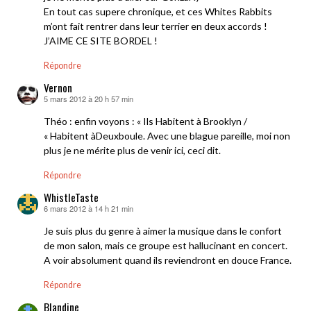
En tout cas supere chronique, et ces Whites Rabbits
m’ont fait rentrer dans leur terrier en deux accords !
J’AIME CE SITE BORDEL !
Répondre
Vernon
5 mars 2012 à 20 h 57 min
dit :
Théo : enfin voyons : « Ils Habitent à Brooklyn /
« Habitent àDeuxboule. Avec une blague pareille, moi non
plus je ne mérite plus de venir ici, ceci dit.
Répondre
WhistleTaste
6 mars 2012 à 14 h 21 min
dit :
Je suis plus du genre à aimer la musique dans le confort
de mon salon, mais ce groupe est hallucinant en concert.
A voir absolument quand ils reviendront en douce France.
Répondre
Blandine