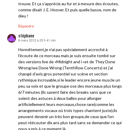
trouve. Et ça s’apprécie au fur et à mesure des écoutes,
comme disait J. E. Hoover. Et puis quelle basse, nom de
dieu !
Répondre
stéphane
6 mars 2012 à 23 h 41 min
dit :
Honnêtement,je n’ai pas spécialement accroché à
l’écoute de ce morceau mais je suis ensuite tombé sur
des versions live de »Midnight and i »et de They Done
Wrong/we Done Wrong (TenthRow Concerts) et j’ai
changé d’avis:gros potentiel sur scène et section
rythmique incroyable,si le leader encore jeune muscle un
peu sa voix et que le groupe ose des morceaux plus longs
6/7 minutes (ils savent faire des breaks sans que ce
soient des astuces à deux balles pour allonger
artificiellement leurs morceaux,chose rare(comme les
arrangements vocaux où trois types chantent juste),ils
peuvent devenir un très bon groupe,de ceux que l’on
peut réécouter dix ans plus tard sans se demander ce qui
nous a pris à ce moment là