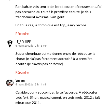
Bon bah, je vais tenter de le réécouter sérieusement, j’ai
pas accroché du tout à la première écoute, je dois
franchement avoir mauvais goût.
En tous cas, la chronique est top, je m’y recolle.
Répondre
LE_POULPE
5 mars 2012 à 12 h 13 min
dit :
Super chronique qui me donne envie de réécouter la
chose, je n’ai pas forcément accroché à la première
écoute (je n’avais pas de fièvre)
Répondre
Vernon
5 mars 2012 à 12 h 14 min
dit :
Ca aide pour y succomber, je te l’accorde. A réécouter
très fort. Sinon, musicalement, en trois mois, 2012 a fait
mieux que 2011.