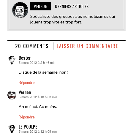
VERNON
DERNIERS ARTICLES
Spécialiste des groupes aux noms bizarres qui
jouent trop vite et trop fort.
20 COMMENTS
LAISSER UN COMMENTAIRE
Bester
5 mars 2012 à 2 h 46 min
dit :
Disque de la semaine, non?
Répondre
Vernon
5 mars 2012 à 10 h 03 min
dit :
Ah oui oui. Au moins.
Répondre
LE_POULPE
5 mars 2012 à 12 h 09 min
dit :