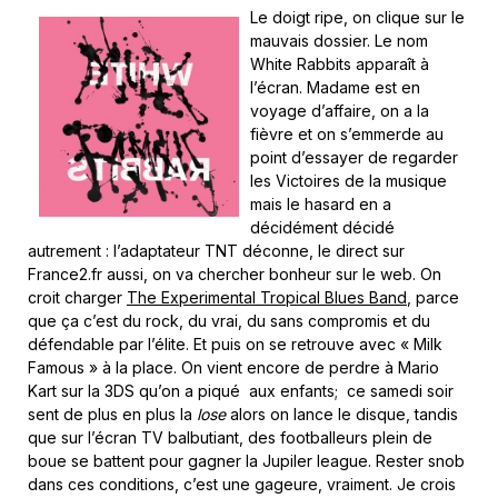
Le doigt ripe, on clique sur le
mauvais dossier. Le nom
White Rabbits apparaît à
l’écran. Madame est en
voyage d’affaire, on a la
fièvre et on s’emmerde au
point d’essayer de regarder
les Victoires de la musique
mais le hasard en a
décidément décidé
autrement : l’adaptateur TNT déconne, le direct sur
France2.fr aussi, on va chercher bonheur sur le web. On
croit charger
The Experimental Tropical Blues Band
, parce
que ça c’est du rock, du vrai, du sans compromis et du
défendable par l’élite. Et puis on se retrouve avec « Milk
Famous » à la place. On vient encore de perdre à Mario
Kart sur la 3DS qu’on a piqué aux enfants; ce samedi soir
sent de plus en plus la
lose
alors on lance le disque, tandis
que sur l’écran TV balbutiant, des footballeurs plein de
boue se battent pour gagner la Jupiler league. Rester snob
dans ces conditions, c’est une gageure, vraiment. Je crois