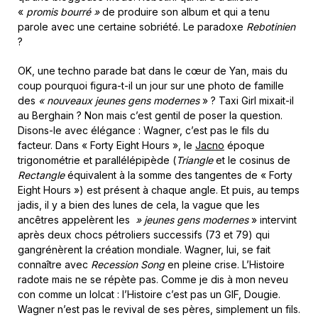
«
promis bourré »
de produire son album et qui a tenu
parole avec une certaine sobriété. Le paradoxe
Rebotinien
?
OK, une techno parade bat dans le cœur de Yan, mais du
coup pourquoi figura-t-il un jour sur une photo de famille
des
« nouveaux
jeunes gens modernes
» ? Taxi Girl mixait-il
au Berghain ? Non mais c’est gentil de poser la question.
Disons-le avec élégance : Wagner, c’est pas le fils du
facteur. Dans « Forty Eight Hours », le
Jacno
époque
trigonométrie et parallélépipède (
Triangle
et le cosinus de
Rectangle
équivalent à la somme des tangentes de « Forty
Eight Hours ») est présent à chaque angle. Et puis, au temps
jadis, il y a bien des lunes de cela, la vague que les
ancêtres appelèrent les
» jeunes gens modernes
» intervint
après deux chocs pétroliers successifs (73 et 79) qui
gangrénèrent la création mondiale. Wagner, lui, se fait
connaître avec
Recession Song
en pleine crise. L’Histoire
radote mais ne se répète pas. Comme je dis à mon neveu
con comme un lolcat : l’Histoire c’est pas un GIF, Dougie.
Wagner n’est pas le revival de ses pères, simplement un fils.