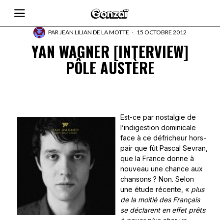
PAR
JEAN LILIAN DE LA MOTTE
15 OCTOBRE 2012
YAN WAGNER [INTERVIEW]
PÔLE AUSTÈRE
Est-ce par nostalgie de
l’indigestion dominicale
face à ce défricheur hors-
pair que fût Pascal Sevran,
que la France donne à
nouveau une chance aux
chansons ? Non. Selon
une étude récente, «
plus
de la moitié des Français
se déclarent en effet prêts