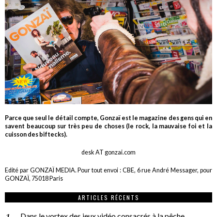
Parce que seul le détail compte, Gonzaï est le magazine des gens qui en
savent beaucoup sur très peu de choses (le rock, la mauvaise foi et la
cuisson des biftecks).
desk AT gonzai.com
Edité par GONZAÏ MEDIA. Pour tout envoi : CBE, 6 rue André Messager, pour
GONZAÏ, 75018 Paris
ARTICLES RÉCENTS
Dans le vortex des jeux vidéo consacrés à la pêche