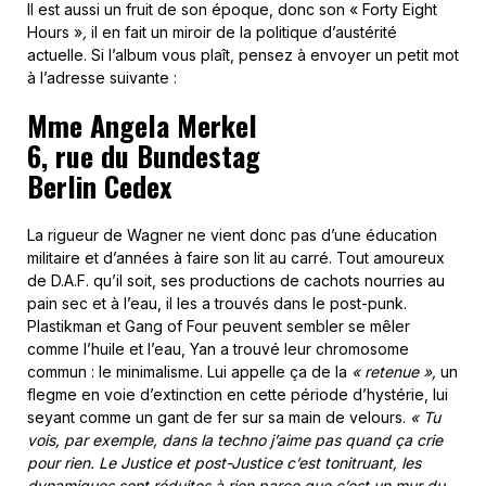
Il est aussi un fruit de son époque, donc son « Forty Eight
Hours »
,
il en fait un miroir de la politique d’austérité
actuelle. Si l’album vous plaît, pensez à envoyer un petit mot
à l’adresse suivante :
Mme Angela Merkel
6, rue du Bundestag
Berlin Cedex
La rigueur de Wagner ne vient donc pas d’une éducation
militaire et d’années à faire son lit au carré. Tout amoureux
de D.A.F. qu’il soit, ses productions de cachots nourries au
pain sec et à l’eau, il les a trouvés dans le post-punk.
Plastikman et Gang of Four peuvent sembler se mêler
comme l’huile et l’eau, Yan a trouvé leur chromosome
commun : le minimalisme. Lui appelle ça de la
« retenue »,
un
flegme en voie d’extinction en cette période d’hystérie, lui
seyant comme un gant de fer sur sa main de velours.
« Tu
vois, par exemple, dans la techno j’aime pas quand ça crie
pour rien. Le Justice et post-Justice c’est tonitruant, les
dynamiques sont réduites à rien parce que c’est un mur du