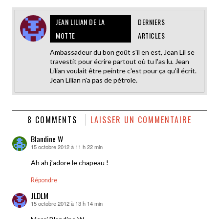
JEAN LILIAN DE LA
DERNIERS
MOTTE
ARTICLES
Ambassadeur du bon goût s'il en est, Jean Lil se
travestit pour écrire partout où tu l'as lu. Jean
Lilian voulait être peintre c'est pour ça qu'il écrit.
Jean Lilian n'a pas de pétrole.
8 COMMENTS
LAISSER UN COMMENTAIRE
Blandine W
15 octobre 2012 à 11 h 22 min
dit :
Ah ah j’adore le chapeau !
Répondre
JLDLM
15 octobre 2012 à 13 h 14 min
dit :