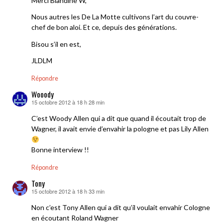
Merci Blandine W,
Nous autres les De La Motte cultivons l’art du couvre-
chef de bon aloi. Et ce, depuis des générations.
Bisou s’il en est,
JLDLM
Répondre
Wooody
15 octobre 2012 à 18 h 28 min
dit :
C’est Woody Allen qui a dit que quand il écoutait trop de
Wagner, il avait envie d’envahir la pologne et pas Lily Allen
Bonne interview !!
Répondre
Tony
15 octobre 2012 à 18 h 33 min
dit :
Non c’est Tony Allen qui a dit qu’il voulait envahir Cologne
en écoutant Roland Wagner