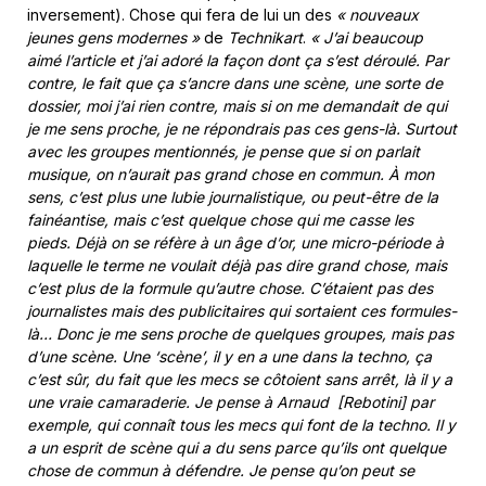
inversement). Chose qui fera de lui un des
« nouveaux
jeunes gens modernes »
de
Technikart
.
« J’ai beaucoup
aimé l’article et j’ai adoré la façon dont ça s’est déroulé. Par
contre, le fait que ça s’ancre dans une scène, une sorte de
dossier, moi j’ai rien contre, mais si on me demandait de qui
je me sens proche, je ne répondrais pas ces gens-là. Surtout
avec les groupes mentionnés, je pense que si on parlait
musique, on n’aurait pas grand chose en commun. À mon
sens, c’est plus une lubie journalistique, ou peut-être de la
fainéantise, mais c’est quelque chose qui me casse les
pieds. Déjà on se réfère à un âge d’or, une micro-période à
laquelle le terme ne voulait déjà pas dire grand chose, mais
c’est plus de la formule qu’autre chose. C’étaient pas des
journalistes mais des publicitaires qui sortaient ces formules-
là… Donc je me sens proche de quelques groupes, mais pas
d’une scène. Une ‘scène’, il y en a une dans la techno, ça
c’est sûr, du fait que les mecs se côtoient sans arrêt, là il y a
une vraie camaraderie. Je pense à Arnaud [Rebotini] par
exemple, qui connaît tous les mecs qui font de la techno. Il y
a un esprit de scène qui a du sens parce qu’ils ont quelque
chose de commun à défendre. Je pense qu’on peut se