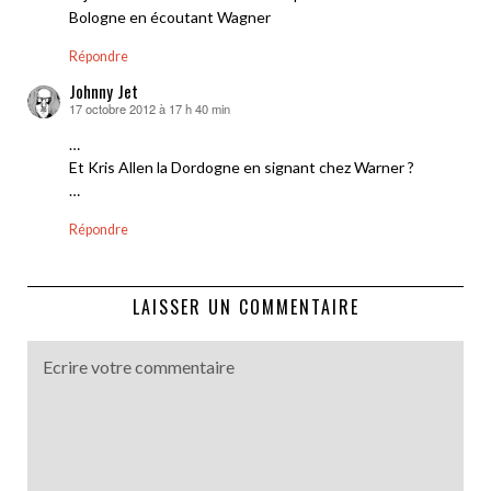
Bologne en écoutant Wagner
Répondre
Johnny Jet
17 octobre 2012 à 17 h 40 min
dit :
…
Et Kris Allen la Dordogne en signant chez Warner ?
…
Répondre
LAISSER UN COMMENTAIRE