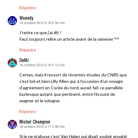
Répondre
Wooody
15 octobre 2012 à 18 h 34 min
dit :
J’retire ce que j’ai dit !
Faut toujours relire un article avant de la ramener °-°
Répondre
DaMz
16 octobre 2012 à 16 h 12 min
dit :
Certes, mais il ressort de récentes études du CNRS que
c’est bel et bien Lilly Allen qui, à l’occasion d’un voyage
d’agréement en Corée du nord, aurait fait ce parrallèle
burlesque autant que pertinent, entre l’écoute de
wagner et la sologne.
Répondre
Michel Champion
16 octobre 2012 à 17 h 39 min
dit :
Si je ne m’abuse c’est Van Halen qui disait vouloir envahir