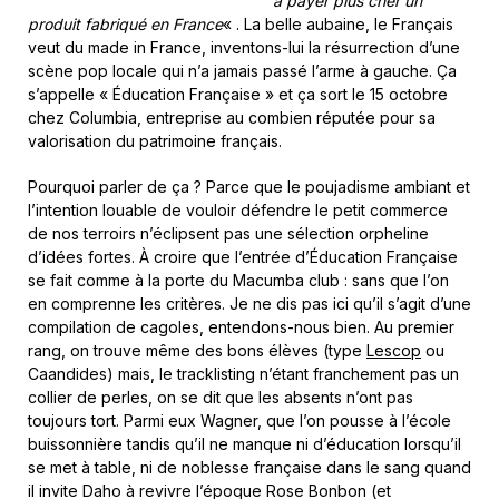
à payer plus cher un
produit fabriqué en France
« . La belle aubaine, le Français
veut du made in France, inventons-lui la résurrection d’une
scène pop locale qui n’a jamais passé l’arme à gauche. Ça
s’appelle « Éducation Française » et ça sort le 15 octobre
chez Columbia, entreprise au combien réputée pour sa
valorisation du patrimoine français.
Pourquoi parler de ça ? Parce que le poujadisme ambiant et
l’intention louable de vouloir défendre le petit commerce
de nos terroirs n’éclipsent pas une sélection orpheline
d’idées fortes. À croire que l’entrée d’Éducation Française
se fait comme à la porte du Macumba club : sans que l’on
en comprenne les critères. Je ne dis pas ici qu’il s’agit d’une
compilation de cagoles, entendons-nous bien. Au premier
rang, on trouve même des bons élèves (type
Lescop
ou
Caandides) mais, le tracklisting n’étant franchement pas un
collier de perles, on se dit que les absents n’ont pas
toujours tort. Parmi eux Wagner, que l’on pousse à l’école
buissonnière tandis qu’il ne manque ni d’éducation lorsqu’il
se met à table, ni de noblesse française dans le sang quand
il invite Daho à revivre l’époque Rose Bonbon (et