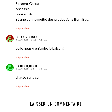
Sergent Garcia
Assassin
Bunker 84
Et une bonne moitié des productions Born Bad.
Répondre
la resistance?
3 août 2021 à 14 h 05 min
dit :
eu le neuski enjambe le balcon!
Répondre
no miam_miam
4 août 2021 à 21 h 12 min
dit :
chatte sans cul!
Répondre
LAISSER UN COMMENTAIRE