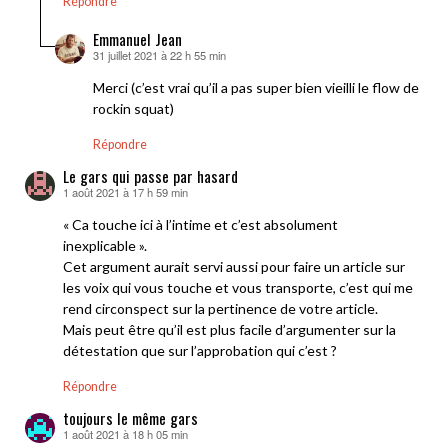
Répondre
Emmanuel Jean
31 juillet 2021 à 22 h 55 min
dit :
Merci (c’est vrai qu’il a pas super bien vieilli le flow de
rockin squat)
Répondre
Le gars qui passe par hasard
1 août 2021 à 17 h 59 min
dit :
« Ca touche ici à l’intime et c’est absolument
inexplicable ».
Cet argument aurait servi aussi pour faire un article sur
les voix qui vous touche et vous transporte, c’est qui me
rend circonspect sur la pertinence de votre article.
Mais peut être qu’il est plus facile d’argumenter sur la
détestation que sur l’approbation qui c’est ?
Répondre
toujours le même gars
1 août 2021 à 18 h 05 min
dit :