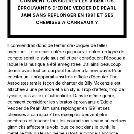
COMMENT CONSIDÉRER LES VIBRATOS
ÉPROUVANTS D’EDDIE VEDDER DE PEARL
JAM SANS REPLONGER EN 1991 ET SES
CHEMISES À CARREAUX ?
Il conviendrait donc de tenter d’expliquer de telles
aversions. Le premier critère qui pourrait entrer en ligne de
compte serait le style musical et par conséquent l’époque à
laquelle la musique a été enregistrée. J’ai ainsi beaucoup
de mal avec tout ce qui peut toucher à la new wave. Pour
en citer un, il m’apparait ainsi très difficile d’écouter The
Associates tant la façon de chanter de Billy Mckenzie est
attachée à une période et à un style. Trop d’effets, trop de
lyrisme, pas assez d’authenticité. Dans le même genre,
comment considérer les vibratos éprouvants d’Eddie
Vedder de Pearl Jam sans replonger en 1991 et ses
chemises à carreaux ? Les exemples peuvent être
nombreux et toucher tous les courants musicaux où certains
gimmicks affectent la voix, que ce soit dans le punk, le
metal, le folk ou le rap même si tout le monde s’accorde