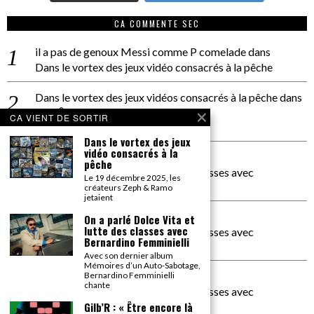
CA COMMENTE SEC
il a pas de genoux Messi comme P comelade
dans
Dans le vortex des jeux vidéo consacrés à la pêche
Dans le vortex des jeux vidéos consacrés à la pêche
dans
PACÔME THIELLEMENT
CA VIENT DE SORTIR
La séance d’Hip Gnose
Dans le vortex des jeux
vidéo consacrés à la
La Patrie
dans
pêche
On a parlé Dolce Vita et lutte des classes avec
Le 19 décembre 2025, les
Bernardino Femminielli
créateurs Zeph & Ramo
jetaient
carte noire negra à l'o tiede
dans
On a parlé Dolce Vita et
lutte des classes avec
On a parlé Dolce Vita et lutte des classes avec
Bernardino Femminielli
Bernardino Femminielli
Avec son dernier album
Mémoires d’un Auto-Sabotage,
moise et son mascaré
dans
Bernardino Femminielli
chante
On a parlé Dolce Vita et lutte des classes avec
Bernardino Femminielli
Gilb’R : « Être encore là