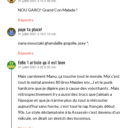
31 juillet 2021 à 15 h 46 min
dit :
NOU GARO! Grand Con Malade !
Répondre
paye ta place!
31 juillet 2021 à 18 h 12 min
dit :
nana moustaki ghandaille gogolle, joey *,
Répondre
Enfin 1 article qu il est bien
31 juillet 2021 à 22 h 05 min
dit :
Mais carrément Manu, ça touche tout le monde. Moi c’est
tout le métal années 80 (iron Maiden etc…) et le punk
hardcore que je digère pas à cause des voix/chants . Mais
rétrospectivement il y a aussi des trucs que j’aimais a
l’époque et que je n’arrive plus du tout à réécouter
aujourd’hui sans honte, c’est tout le rap français début
90s. Le style déclamatoire à la Assassin c’est devenu d’un
ridicule, on dirait un sketch des inconnus.