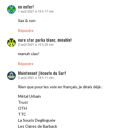
en enfer!
1 août 2021 à 19 h 17 min
dit :
Sax & son
Répondre
euro star parka blanc, minable!
2 août 2021 à 15 h 25 min
dit :
manuh ciao!
Répondre
Maintenant j’écoute du Surf
2 août 2021 à 18 h 11 min
dit :
Rien que pour les voix en français, je dirais déjà :
Métal Urbain
Trust
OTH
TTC
La Souris Deglinguée
Les Ogres de Barback