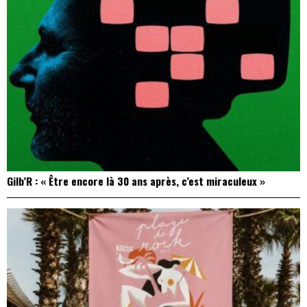
Gilb’R : « Être encore là 30 ans après, c’est miraculeux »