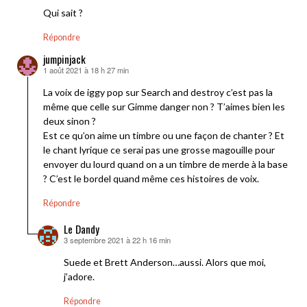
Qui sait ?
Répondre
jumpinjack
1 août 2021 à 18 h 27 min
dit :
La voix de iggy pop sur Search and destroy c’est pas la
même que celle sur Gimme danger non ? T’aimes bien les
deux sinon ?
Est ce qu’on aime un timbre ou une façon de chanter ? Et
le chant lyrique ce serai pas une grosse magouille pour
envoyer du lourd quand on a un timbre de merde à la base
? C’est le bordel quand même ces histoires de voix.
Répondre
Le Dandy
3 septembre 2021 à 22 h 16 min
dit :
Suede et Brett Anderson…aussi. Alors que moi,
j’adore.
Répondre