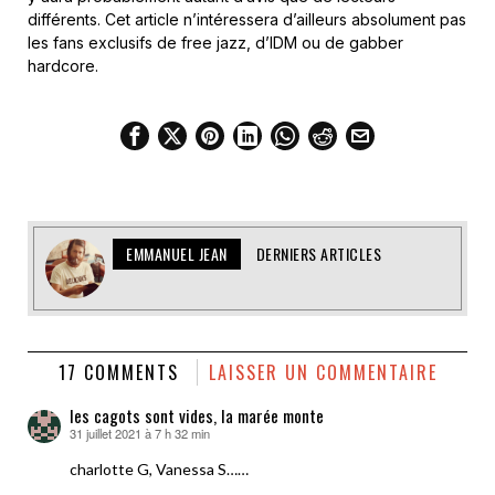
différents. Cet article n’intéressera d’ailleurs absolument pas
les fans exclusifs de free jazz, d’IDM ou de gabber
hardcore.
EMMANUEL JEAN
DERNIERS ARTICLES
17 COMMENTS
LAISSER UN COMMENTAIRE
les cagots sont vides, la marée monte
31 juillet 2021 à 7 h 32 min
dit :
charlotte G, Vanessa S……