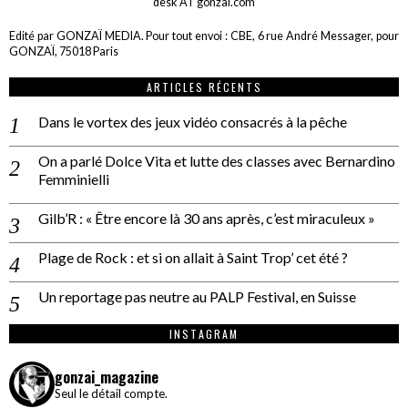
desk AT gonzai.com
Edité par GONZAÏ MEDIA. Pour tout envoi : CBE, 6 rue André Messager, pour
GONZAÏ, 75018 Paris
ARTICLES RÉCENTS
Dans le vortex des jeux vidéo consacrés à la pêche
On a parlé Dolce Vita et lutte des classes avec Bernardino
Femminielli
Gilb’R : « Être encore là 30 ans après, c’est miraculeux »
Plage de Rock : et si on allait à Saint Trop’ cet été ?
Un reportage pas neutre au PALP Festival, en Suisse
INSTAGRAM
gonzai_magazine
Seul le détail compte.