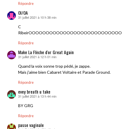
Répondre
OI/OA
31 juillet 2021 à 10 h 38 min
dit :
C
RibeirOOOOOOOOOOOOOOOOOOOOOOOOOOO
Répondre
Make La Flèche d'or Great Again
31 juillet 2021 à 12 h 01 min
dit :
Quand la voix sonne trop pédé, je zappe.
Mais j’aime bien Cabaret Voltaire et Parade Ground.
Répondre
evey breath u take
31 juillet 2021 à 13 h 44 min
dit :
BY GRG
Répondre
passe vaginale