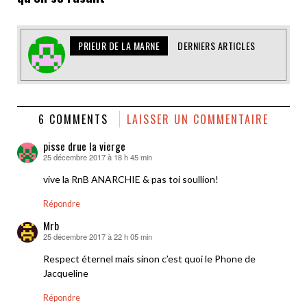
PRIEUR DE LA MARNE
DERNIERS ARTICLES
6 COMMENTS
LAISSER UN COMMENTAIRE
pisse drue la vierge
25 décembre 2017 à 18 h 45 min
dit :
vive la RnB ANARCHIE & pas toi soullion!
Répondre
Mrb
25 décembre 2017 à 22 h 05 min
dit :
Respect éternel mais sinon c’est quoi le Phone de
Jacqueline
Répondre