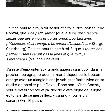
Tout ça pour te dire, à toi Bester et à toi auditeur/visiteur de
Gonzaï, que «
ce petit garçon
[que je suis]
qui n’récolte
jamais que des ennuis et qui les prend pourtant avec
philosophie, c’est l’image d’un enfant d’aujourd’hui
» (Serge
Gainsbourg).
Tout ça pour te dire à toi là, que «
toutes ces
petites misères seront passagères et que tout ça
s’arrangera
» (Maurice Chevalier).
J’arrête d’emprunter aux grands auteurs sans quoi, dans la
prochain paragraphe pour t’inviter à cliquer sur le bouton
orange avec un triangle blanc je vais citer Barbelivien en sa
qualité de parolier pour Dave… Donc non… Chez Gonzaï,
seul le détail compte et j’ai décidé d’être digne de la ligne
éditoriale de ce merveilleux « canard » (oui je dis
canard)
Oh… Et puis si…
«
Heureusement que la musique est là quand le cœur n’y est