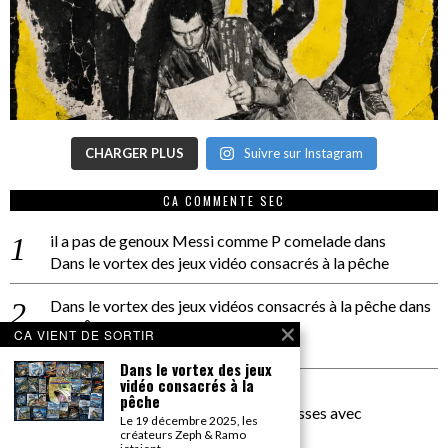
CHARGER PLUS
Suivre sur Instagram
CA COMMENTE SEC
il a pas de genoux Messi comme P comelade
dans
Dans le vortex des jeux vidéo consacrés à la pêche
Dans le vortex des jeux vidéos consacrés à la pêche
dans
PACÔME THIELLEMENT
CA VIENT DE SORTIR
La séance d’Hip Gnose
Dans le vortex des jeux
vidéo consacrés à la
La Patrie
dans
pêche
On a parlé Dolce Vita et lutte des classes avec
Le 19 décembre 2025, les
Bernardino Femminielli
créateurs Zeph & Ramo