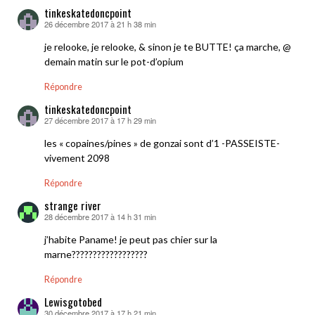
tinkeskatedoncpoint
26 décembre 2017 à 21 h 38 min
dit :
je relooke, je relooke, & sinon je te BUTTE! ça marche, @
demain matin sur le pot-d’opium
Répondre
tinkeskatedoncpoint
27 décembre 2017 à 17 h 29 min
dit :
les « copaines/pines » de gonzai sont d’1 -PASSEISTE-
vivement 2098
Répondre
strange river
28 décembre 2017 à 14 h 31 min
dit :
j’habite Paname! je peut pas chier sur la
marne??????????????????
Répondre
Lewisgotobed
30 décembre 2017 à 17 h 21 min
dit :