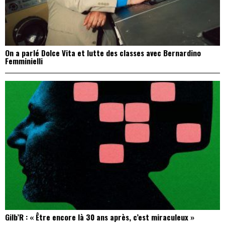
On a parlé Dolce Vita et lutte des classes avec Bernardino
Femminielli
Gilb’R : « Être encore là 30 ans après, c’est miraculeux »