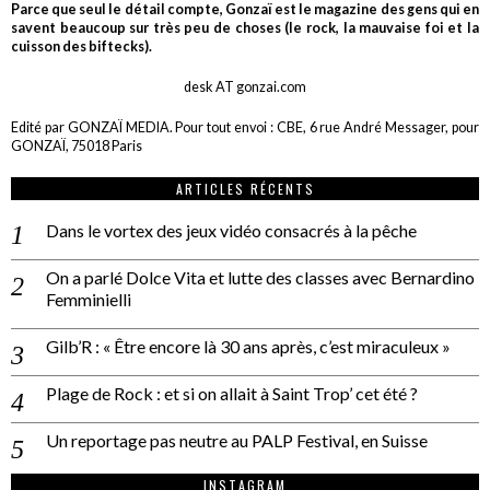
Parce que seul le détail compte, Gonzaï est le magazine des gens qui en
savent beaucoup sur très peu de choses (le rock, la mauvaise foi et la
cuisson des biftecks).
desk AT gonzai.com
Edité par GONZAÏ MEDIA. Pour tout envoi : CBE, 6 rue André Messager, pour
GONZAÏ, 75018 Paris
ARTICLES RÉCENTS
Dans le vortex des jeux vidéo consacrés à la pêche
On a parlé Dolce Vita et lutte des classes avec Bernardino
Femminielli
Gilb’R : « Être encore là 30 ans après, c’est miraculeux »
Plage de Rock : et si on allait à Saint Trop’ cet été ?
Un reportage pas neutre au PALP Festival, en Suisse
INSTAGRAM