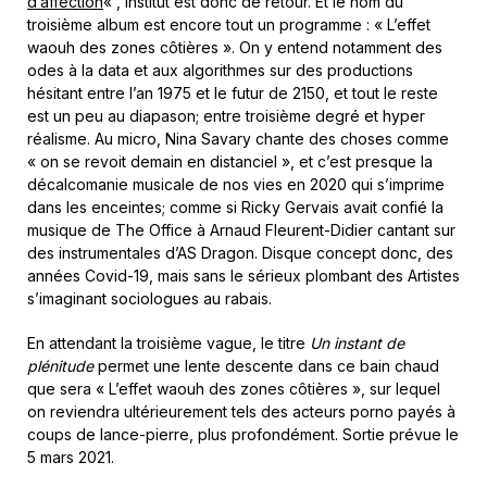
d’affection
« , Institut est donc de retour. Et le nom du
troisième album est encore tout un programme : « L’effet
waouh des zones côtières ». On y entend notamment des
odes à la data et aux algorithmes sur des productions
hésitant entre l’an 1975 et le futur de 2150, et tout le reste
est un peu au diapason; entre troisième degré et hyper
réalisme. Au micro, Nina Savary chante des choses comme
« on se revoit demain en distanciel », et c’est presque la
décalcomanie musicale de nos vies en 2020 qui s’imprime
dans les enceintes; comme si Ricky Gervais avait confié la
musique de The Office à Arnaud Fleurent-Didier cantant sur
des instrumentales d’AS Dragon. Disque concept donc, des
années Covid-19, mais sans le sérieux plombant des Artistes
s’imaginant sociologues au rabais.
En attendant la troisième vague, le titre
Un instant de
plénitude
permet une lente descente dans ce bain chaud
que sera « L’effet waouh des zones côtières », sur lequel
on reviendra ultérieurement tels des acteurs porno payés à
coups de lance-pierre, plus profondément. Sortie prévue le
5 mars 2021.