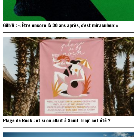
Gilb’R : « Être encore là 30 ans après, c’est miraculeux »
Plage de Rock : et si on allait à Saint Trop’ cet été ?