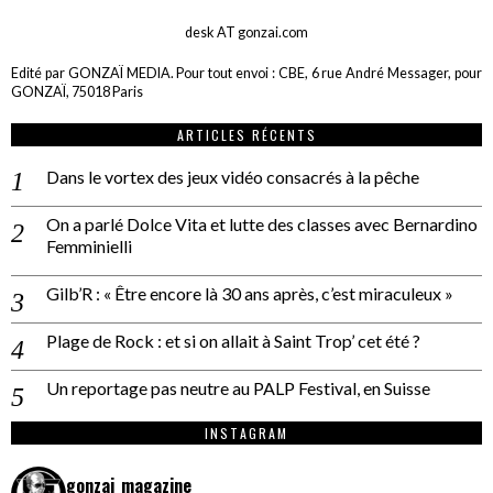
desk AT gonzai.com
Edité par GONZAÏ MEDIA. Pour tout envoi : CBE, 6 rue André Messager, pour
GONZAÏ, 75018 Paris
ARTICLES RÉCENTS
Dans le vortex des jeux vidéo consacrés à la pêche
On a parlé Dolce Vita et lutte des classes avec Bernardino
Femminielli
Gilb’R : « Être encore là 30 ans après, c’est miraculeux »
Plage de Rock : et si on allait à Saint Trop’ cet été ?
Un reportage pas neutre au PALP Festival, en Suisse
INSTAGRAM
gonzai_magazine