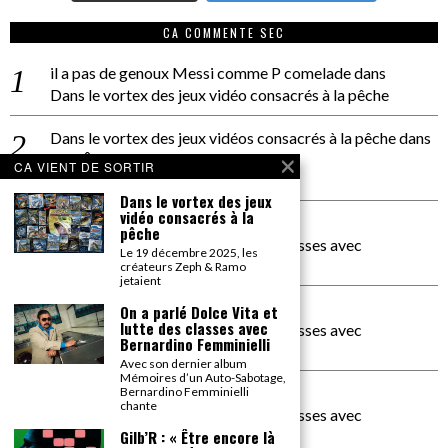
CA COMMENTE SEC
il a pas de genoux Messi comme P comelade
dans
Dans le vortex des jeux vidéo consacrés à la pêche
Dans le vortex des jeux vidéos consacrés à la pêche
dans
PACÔME THIELLEMENT
CA VIENT DE SORTIR
La séance d’Hip Gnose
Dans le vortex des jeux
vidéo consacrés à la
La Patrie
dans
pêche
On a parlé Dolce Vita et lutte des classes avec
Le 19 décembre 2025, les
Bernardino Femminielli
créateurs Zeph & Ramo
jetaient
carte noire negra à l'o tiede
dans
On a parlé Dolce Vita et
lutte des classes avec
On a parlé Dolce Vita et lutte des classes avec
Bernardino Femminielli
Bernardino Femminielli
Avec son dernier album
Mémoires d’un Auto-Sabotage,
moise et son mascaré
dans
Bernardino Femminielli
chante
On a parlé Dolce Vita et lutte des classes avec
Bernardino Femminielli
Gilb’R : « Être encore là