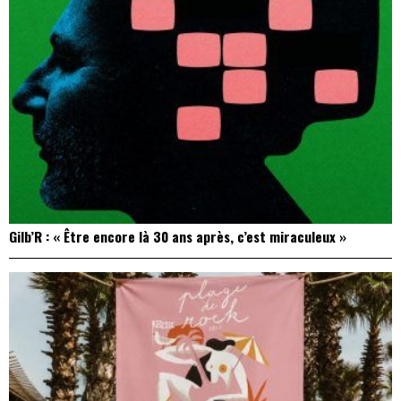
Gilb’R : « Être encore là 30 ans après, c’est miraculeux »