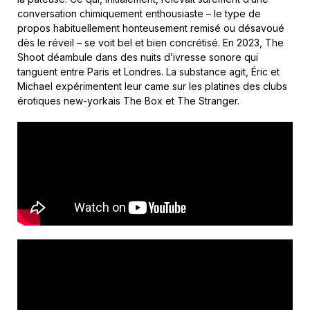
conversation chimiquement enthousiaste – le type de
propos habituellement honteusement remisé ou désavoué
dès le réveil – se voit bel et bien concrétisé. En 2023, The
Shoot déambule dans des nuits d’ivresse sonore qui
tanguent entre Paris et Londres. La substance agit, Éric et
Michael expérimentent leur came sur les platines des clubs
érotiques new-yorkais The Box et The Stranger.