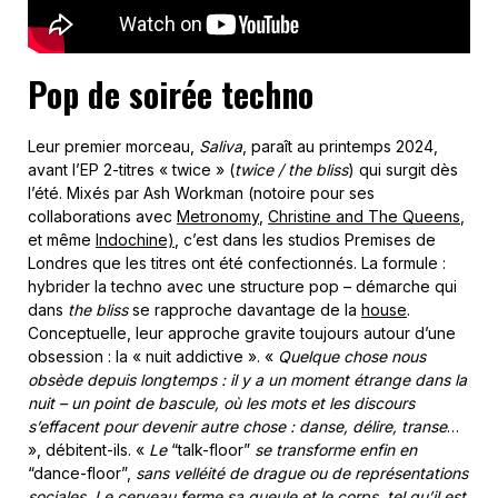
Pop de soirée techno
Leur premier morceau,
Saliva
, paraît au printemps 2024,
avant l’EP 2-titres « twice » (
twice / the bliss
) qui surgit dès
l’été. Mixés par Ash Workman (notoire pour ses
collaborations avec
Metronomy
,
Christine and The Queens
,
et même
Indochine)
, c’est dans les studios Premises de
Londres que les titres ont été confectionnés. La formule :
hybrider la techno avec une structure pop – démarche qui
dans
the bliss
se rapproche davantage de la
house
.
Conceptuelle, leur approche gravite toujours autour d’une
obsession : la « nuit addictive ». «
Quelque chose nous
obsède depuis longtemps : il y a un moment étrange dans la
nuit – un point de bascule, où les mots et les discours
s’effacent pour devenir autre chose : danse, délire, transe
…
», débitent-ils. «
Le
“talk-floor”
se transforme enfin en
“dance-floor”,
sans velléité de drague ou de représentations
sociales. Le cerveau ferme sa gueule et le corps, tel qu’il est,