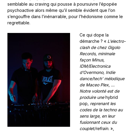
semblable au craving qui pousse à poursuivre l’épopée
psychoactive alors même qu’il semble évident que l’on
s’engouffre dans l’inénarrable, pour l’hédonisme comme le
regrettable.
Ce qui dope la
démarche ? «
L’electro-
clash de chez Gigolo
Records, minimale
façon Minus,
IDM/Electronica
d’Overmono, Indie
dance/tech’ mélodique
de Maceo Plex, …
Notre volonté est de
produire une
hybrid
pop
, reprenant les
codes de la techno au
sens large, en leur
fusionnant ceux du
couplet/refrain.
»,