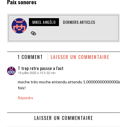
Paix sonores
MIKEL ANGÉLO
DERNIERS ARTICLES
1 COMMENT
LAISSER UN COMMENTAIRE
T trop retro passse a l'act
19 juillet 2025 à 15 h 32 min
dit :
moche très moche entendu attendu 1.00000000000000à
fois!
Répondre
LAISSER UN COMMENTAIRE