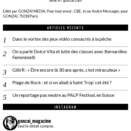
desk AT gonzai.com
Edité par GONZAÏ MEDIA. Pour tout envoi : CBE, 6 rue André Messager, pour
GONZAÏ, 75018 Paris
ARTICLES RÉCENTS
Dans le vortex des jeux vidéo consacrés à la pêche
On a parlé Dolce Vita et lutte des classes avec Bernardino
Femminielli
Gilb’R : « Être encore là 30 ans après, c’est miraculeux »
Plage de Rock : et si on allait à Saint Trop’ cet été ?
Un reportage pas neutre au PALP Festival, en Suisse
INSTAGRAM
gonzai_magazine
Seul le détail compte.