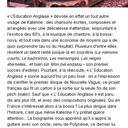
« L’Education Anglaise » dévoile en effet un tout autre
visage de Katerine : des chansons écrites, composées et
arrangées avec une délicatesse inattendue, empruntant à
l’exotica des 60’s, à la musique de chambre, à la bossa-
nova, et tout cela dans une économie de moyens qui a de
quoi surprendre (au vu du résultat). Plusieurs d’entre elles
révèlent un talent resté jusque-là en sourdine (
La mémoire
courte, Le badminton, Les mensonges, Les neiges
éternelles
… et bien sûr
Mon bel andalou
– son premier
succès d’estime). Pourtant, à la réécoute, « L’ Education
Anglaise » sonne aujourd’hui un peu lisse : on a l’impression
de s’enfiler le premier disque de Nouvelle Vague, ce projet
français qui fit un carton à sa sortie sur la seule foi de son
pitch (malin). Sauf que « L’ Education Anglaise » est paru…
dix ans plus tôt, et avec des compositions originales. Qui en
France s’intéressait alors à la bossa ? Le plus dingue dans
l’histoire, c’est que même Katerine n’y prêtait guère
attention… La biographie nous apprend qu’il a appris la
guitare avec son oncle, venu de Polynésie, ce dernier lui