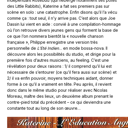
indépendant Rosebud (qui héberge notamment ses potes
des Little Rabbits), Katerine a fait ses premiers pas sur
scène en solo : une catastrophe. Enfin disons qu’il l’a vécu
comme ça : tout seul, il n’y arrive pas. C’est alors que Joe
Dassin lui vient en aide : convié à une compilation-hommage
où l’on retrouve divers jeunes gens qui forment la base de
ce que l’on nommera bientôt la « nouvelle chanson
française », Philippe enregistre une version très
personnelle de
L’Eté Indien
… en mode bossa-nova. Il
découvre alors les possibilités du studio, et dirige pour la
première fois d’autres musiciens, au feeling. C’est une
révélation pour deux raisons : 1/ il comprend qu’il lui est
nécessaire de s’entourer (ce qu’il fera aussi sur scène) et
2/ il va enfin pouvoir, moyens techniques aidant, donner
forme à ce qu’il a vraiment en tête. Peu après, il revient
donc dans le même studio pour réaliser avec Nicolas
Moreau, maître des lieux, un deuxième album prenant le
contre-pied total du précédent – ce qui deviendra une
constante tout au long de son œuvre…