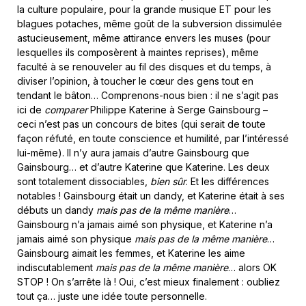
la culture populaire, pour la grande musique ET pour les
blagues potaches, même goût de la subversion dissimulée
astucieusement, même attirance envers les muses (pour
lesquelles ils composèrent à maintes reprises), même
faculté à se renouveler au fil des disques et du temps, à
diviser l’opinion, à toucher le cœur des gens tout en
tendant le bâton… Comprenons-nous bien : il ne s’agit pas
ici de
comparer
Philippe Katerine à Serge Gainsbourg –
ceci n’est pas un concours de bites (qui serait de toute
façon réfuté, en toute conscience et humilité, par l’intéressé
lui-même). Il n’y aura jamais d’autre Gainsbourg que
Gainsbourg… et d’autre Katerine que Katerine. Les deux
sont totalement dissociables,
bien sûr
. Et les différences
notables ! Gainsbourg était un dandy, et Katerine était à ses
débuts un dandy
mais pas de la même manière
…
Gainsbourg n’a jamais aimé son physique, et Katerine n’a
jamais aimé son physique
mais pas de la même manière
…
Gainsbourg aimait les femmes, et Katerine les aime
indiscutablement
mais pas de la même manière
… alors OK
STOP ! On s’arrête là ! Oui, c’est mieux finalement : oubliez
tout ça… juste une idée toute personnelle.