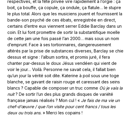
respectives, et la fête privée vire rapidement à l’orgie : ça
boit, ça bouffe, ça copule, ça ondule, ça flatule… le stupre
le plus total. Alors que les musiciens jouent et fournissent la
bande-son psyché de ces ébats, enregistrée en direct,
certains d’entre eux viennent serrer Eddie Barclay dans un
coin. Et lui font promettre de sortir la substantifique moelle
de cette jam une fois passé l’an 2000… mais sous un nom
d’emprunt. Face à ses tortionnaires, dangereusement
altérés par la prise de substances diverses, Barclay se chie
dessus et signe : l’album sortira, et promis juré, il fera
chanter par-dessus le doux Jésus vendéen qui vient de
voir le jour… Voilà. Personne ne savait cela, il fallait bien
qu’un jour la vérité soit dite. Katerine à poil sous une toge
blanche, se gavant de raisin rouge et caressant des seins
blancs ? Capable de composer un truc comme
Où je vais la
nuit
? De sortir l’un des plus grands disques de variété
française jamais réalisés ? Mon cul ! «
Je fais de ma vie un
chef-d’œuvre / que l’on visite pour cent francs / tous les
deux ou trois ans.
» Merci les copains !