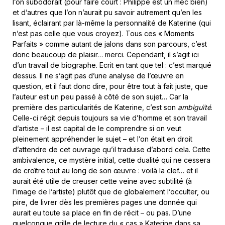
l’on subodorait (pour faire court : Philippe est un mec bien)
et d’autres que l’on n’aurait pu savoir autrement qu’en les
lisant, éclairant par là-même la personnalité de Katerine (qui
n’est pas celle que vous croyez). Tous ces « Moments
Parfaits » comme autant de jalons dans son parcours, c’est
donc beaucoup de plaisir… merci. Cependant, il s’agit ici
d’un travail de biographe. Ecrit en tant que tel : c’est marqué
dessus. Il ne s’agit pas d’une analyse de l’œuvre en
question, et il faut donc dire, pour être tout à fait juste, que
l’auteur est un peu passé à côté de son sujet… Car la
première des particularités de Katerine, c’est son
ambiguïté
.
Celle-ci régit depuis toujours sa vie d’homme et son travail
d’artiste – il est capital de le comprendre si on veut
pleinement appréhender le sujet – et l’on était en droit
d’attendre de cet ouvrage qu’il traduise d’abord cela. Cette
ambivalence, ce mystère initial, cette dualité qui ne cessera
de croître tout au long de son œuvre : voilà la clef… et il
aurait été utile de creuser cette veine avec subtilité (à
l’image de l’artiste) plutôt que de globalement l’occulter, ou
pire, de livrer dès les premières pages une donnée qui
aurait eu toute sa place en fin de récit – ou pas. D’une
quelconque grille de lecture du « cas » Katerine dans sa