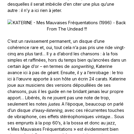
desquelles il serait imbécile d’en citer une plus qu’une
autre : il n’y a ici rien à jeter.
C’est un ravissement permanent, un disque d’une
cohérence rare et, oui, tout cela n’a pas pris une ride vingt-
cinq ans plus tard… Il y a d’abord les chansons : à la fois
simples et raffinées, hors du temps bien qu’ancrées dans un
certain âge d’or – en termes de
songwriting
, Katerine
avance ici à pas de géant. Ensuite, il y a l’enrobage : le trio
ici à l’œuvre apporte à son hôte un écrin 24 carats. Katerine
joue aux musiciens des versions dépouillées de ses
chansons, puis il les guide en ne bridant jamais leur propre
apport… Libérés, ils ne jouent pas une note de trop,
seulement les notes
justes
. A l’époque, beaucoup on parlé
d’un disque
d’easy-listening
, avec ces récurrentes touches
de vibraphone, ces effets stéréophoniques
vintage
… Sous
ses emprunts à la pop 60’s, à la bossa et donc au jazz,
« Mes Mauvaises Fréquentations » est évidemment bien