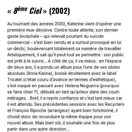
ème
«
8
Ciel
» (2002)
Au tournant des années 2000, Katerine vient d’opérer une
première mue décisive. Contre toute attente, son dernier
geste bicéphale – qui relevait pourtant du suicide
commercial – s’est bien vendu et a surtout provoqué en lui
un déclic, bouleversant totalement sa manière de travailler.
Artistiquement, il sait qu’il peut tout se permettre : son public
est prêt à le suivre… A côté de ça, il va mieux : en l’espace
de deux ans, il a pondu un album pour l’une de ses idoles
absolues (Anna Karina), bossé étroitement avec le label
Tricatel (c’était couru d’avance en termes d’esthétique),
s’est maqué en passant avec Helena Noguerra (pourquoi
se faire chier ?), débuté en tant qu’acteur dans des court-
métrages… Bref, il a repris confiance et c’est tant mieux car
il est attendu. Ses précédentes sessions avec les Recyclers
et François Ripoche (arrangeur) ayant bien fonctionné, il
choisit donc de reconduire la même équipe pour son
nouvel album. Mais bien sûr, il souhaite une fois de plus
partir dans une autre direction…