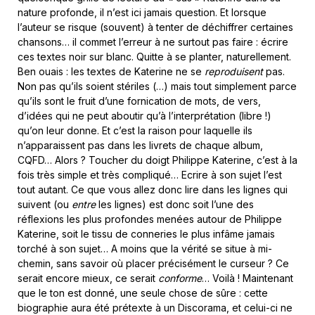
nature profonde, il n’est ici jamais question. Et lorsque
l’auteur se risque (souvent) à tenter de déchiffrer certaines
chansons… il commet l’erreur à ne surtout pas faire : écrire
ces textes noir sur blanc. Quitte à se planter, naturellement.
Ben ouais : les textes de Katerine ne se
reproduisent
pas.
Non pas qu’ils soient stériles (…) mais tout simplement parce
qu’ils sont le fruit d’une fornication de mots, de vers,
d’idées qui ne peut aboutir qu’à l’interprétation (libre !)
qu’on leur donne. Et c’est la raison pour laquelle ils
n’apparaissent pas dans les livrets de chaque album,
CQFD… Alors ? Toucher du doigt Philippe Katerine, c’est à la
fois très simple et très compliqué… Ecrire à son sujet l’est
tout autant. Ce que vous allez donc lire dans les lignes qui
suivent (ou
entre
les lignes) est donc soit l’une des
réflexions les plus profondes menées autour de Philippe
Katerine, soit le tissu de conneries le plus infâme jamais
torché à son sujet… A moins que la vérité se situe à mi-
chemin, sans savoir où placer précisément le curseur ? Ce
serait encore mieux, ce serait
conforme
… Voilà ! Maintenant
que le ton est donné, une seule chose de sûre : cette
biographie aura été prétexte à un Discorama, et celui-ci ne