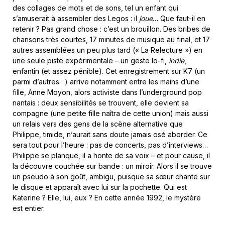
des collages de mots et de sons, tel un enfant qui
s’amuserait à assembler des Legos : il
joue
… Que faut-il en
retenir ? Pas grand chose : c’est un brouillon. Des bribes de
chansons très courtes, 17 minutes de musique au final, et 17
autres assemblées un peu plus tard (« La Relecture ») en
une seule piste expérimentale – un geste lo-fi,
indie
,
enfantin (et assez pénible). Cet enregistrement sur K7 (un
parmi d’autres…) arrive notamment entre les mains d’une
fille, Anne Moyon, alors activiste dans l’underground pop
nantais : deux sensibilités se trouvent, elle devient sa
compagne (une petite fille naîtra de cette union) mais aussi
un relais vers des gens de la scène alternative que
Philippe, timide, n’aurait sans doute jamais osé aborder. Ce
sera tout pour l’heure : pas de concerts, pas d’interviews…
Philippe se planque, il a honte de sa voix – et pour cause, il
la découvre couchée sur bande : un miroir. Alors il se trouve
un pseudo à son goût, ambigu, puisque sa sœur chante sur
le disque et apparaît avec lui sur la pochette. Qui est
Katerine ? Elle, lui, eux ? En cette année 1992, le mystère
est entier.