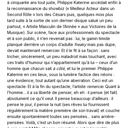
à cinquante ans tout juste, Philippe Katerine accédait enfin à
la reconnaissance du showbiz (« Meilleur Acteur dans un
Second Rôle » lors des Césars puis, quelques mois plus
tard suite à la sortie de son dernier disque salué un peu
partout, « Artiste Masculin de l’Année » aux Victoires de la
Musique). Sur scène, face aux professionnels du spectacle
et à son public, il n’en revenait pas : lui, le gamin timide
planqué derrière un corps d’adulte
freaky
mais pas dupe,
devait maintenant remercier. Et il le fit à sa façon : sans
tricher, sincèrement, un peu maladroit mais touchant, avec
ces traits d’humour qui n’appartiennent qu’à lui – ceux d’un
homme que chacun sait
à côté
, et lui le premier. Philippe
Katerine en ces lieux, sous la lumière factice des néons :
une évidence, tout autant qu’une aberration. Ceci est un
spectacle. Et à la fin du spectacle, l’artiste
remercie
. Quant à
l’homme… il a sa liberté de penser, eh eh : il pense (et fait)
absolument ce qu’il veut. Il pense beaucoup d’ailleurs : il
pense le jour, il pense la nuit (ses rêves lui fournissent
régulièrement la matière première de son travail) et couche
ensuite spontanément toutes ses pensées… sans arrière-
pensées. Voilà, c’est un bon résumé. Alors que dire de plus