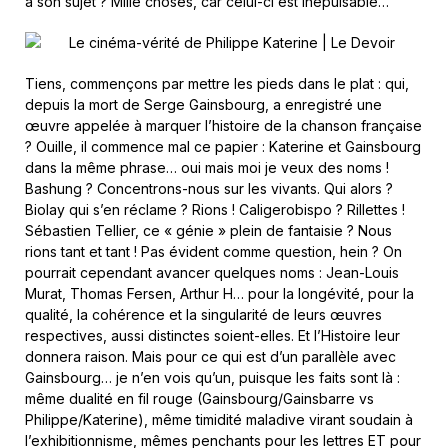
à son sujet ? Mille choses, car celui-ci est inépuisable…
Tiens, commençons par mettre les pieds dans le plat : qui,
depuis la mort de Serge Gainsbourg, a enregistré une
œuvre appelée à marquer l’histoire de la chanson française
? Ouille, il commence mal ce papier : Katerine et Gainsbourg
dans la même phrase… oui mais moi je veux des noms !
Bashung ? Concentrons-nous sur les vivants. Qui alors ?
Biolay qui s’en réclame ? Rions ! Caligerobispo ? Rillettes !
Sébastien Tellier, ce « génie » plein de fantaisie ? Nous
rions tant et tant ! Pas évident comme question, hein ? On
pourrait cependant avancer quelques noms : Jean-Louis
Murat, Thomas Fersen, Arthur H… pour la longévité, pour la
qualité, la cohérence et la singularité de leurs œuvres
respectives, aussi distinctes soient-elles. Et l’Histoire leur
donnera raison. Mais pour ce qui est d’un parallèle avec
Gainsbourg… je n’en vois qu’un, puisque les faits sont là :
même dualité en fil rouge (Gainsbourg/Gainsbarre vs
Philippe/Katerine), même timidité maladive virant soudain à
l’exhibitionnisme, mêmes penchants pour les lettres ET pour