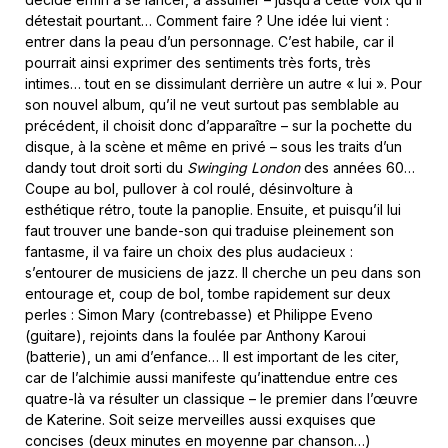
détestait pourtant… Comment faire ? Une idée lui vient :
entrer dans la peau d’un personnage. C’est habile, car il
pourrait ainsi exprimer des sentiments très forts, très
intimes… tout en se dissimulant derrière un autre « lui ». Pour
son nouvel album, qu’il ne veut surtout pas semblable au
précédent, il choisit donc d’apparaître – sur la pochette du
disque, à la scène et même en privé – sous les traits d’un
dandy tout droit sorti du
Swinging London
des années 60…
Coupe au bol, pullover à col roulé, désinvolture à
esthétique rétro, toute la panoplie. Ensuite, et puisqu’il lui
faut trouver une bande-son qui traduise pleinement son
fantasme, il va faire un choix des plus audacieux :
s’entourer de musiciens de jazz. Il cherche un peu dans son
entourage et, coup de bol, tombe rapidement sur deux
perles : Simon Mary (contrebasse) et Philippe Eveno
(guitare), rejoints dans la foulée par Anthony Karoui
(batterie), un ami d’enfance… Il est important de les citer,
car de l’alchimie aussi manifeste qu’inattendue entre ces
quatre-là va résulter un classique – le premier dans l’œuvre
de Katerine. Soit seize merveilles aussi exquises que
concises (deux minutes en moyenne par chanson…)