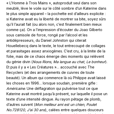
« L’Homme à Trois Mains », autoproduit seul dans son
meublé, lève le voile sur le côté sombre d’un Katerine dans
le plus simple appareil – la pochette est d’ailleurs explicite :
si Katerine avait eu la liberté de montrer sa bite, soyez sûrs
qu’il l’aurait fait (ou alors non, c’est finalement bien mieux
comme ça). On a l’impression d’écouter du Joao Gilberto
sous camisole de force, rongé par l’alcool et les
antidépresseurs, du Daniel Johnston qui citerait
Houellebecq dans le texte, le tout entrecoupé de collages
et parasitages assez anxiogènes. C’est cru, à la limite de la
folie, mais de ce chaos émerge des moments qui relèvent
du génie divin (
Nous Rions, Ma langue au chat, Le bonheur
).
Et puis il y a « Les Créatures »… accouché avec The
Recyclers (et des arrangements de cuivres de toute
beauté). Un album qui commence là où Philippe avait laissé
les choses en 1996… lorsque soudain, première gifle :
Américaine
. Une déflagration qui pulvérise tout ce que
Katerine avait montré jusqu’à présent, sur laquelle il pose un
texte d’une intensité dingue. Au rayon pétage de plomb,
d’autres suivent (
Mon meilleur ami est un chien, Poulet
No.728120, J’ai 30 ans
), calées entre quelques douceurs