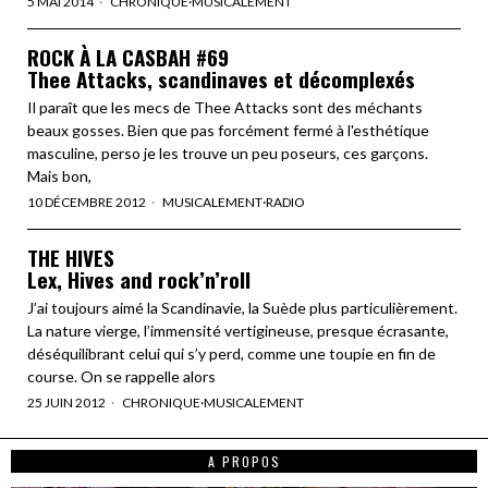
5 MAI 2014
CHRONIQUE
·
MUSICALEMENT
ROCK À LA CASBAH #69
Thee Attacks, scandinaves et décomplexés
Il paraît que les mecs de Thee Attacks sont des méchants
beaux gosses. Bien que pas forcément fermé à l'esthétique
masculine, perso je les trouve un peu poseurs, ces garçons.
Mais bon,
10 DÉCEMBRE 2012
MUSICALEMENT
·
RADIO
THE HIVES
Lex, Hives and rock’n’roll
J’ai toujours aimé la Scandinavie, la Suède plus particulièrement.
La nature vierge, l’immensité vertigineuse, presque écrasante,
déséquilibrant celui qui s’y perd, comme une toupie en fin de
course. On se rappelle alors
25 JUIN 2012
CHRONIQUE
·
MUSICALEMENT
A PROPOS