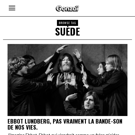
BROWSE TAG
SUÈDE
EBBOT LUNDBERG, PAS VRAIMENT LA BANDE-SON
DE NOS VIES.
J’imagine Ebbot. Ebbot qui viendrait comme un frère m’aider