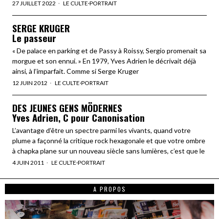
27 JUILLET 2022
LE CULTE
·
PORTRAIT
SERGE KRUGER
Le passeur
« De palace en parking et de Passy à Roissy, Sergio promenait sa
morgue et son ennui. » En 1979, Yves Adrien le décrivait déjà
ainsi, à l’imparfait. Comme si Serge Kruger
12 JUIN 2012
LE CULTE
·
PORTRAIT
DES JEUNES GENS MÖDERNES
Yves Adrien, C pour Canonisation
L’avantage d’être un spectre parmi les vivants, quand votre
plume a façonné la critique rock hexagonale et que votre ombre
à chapka plane sur un nouveau siècle sans lumières, c’est que le
4 JUIN 2011
LE CULTE
·
PORTRAIT
A PROPOS