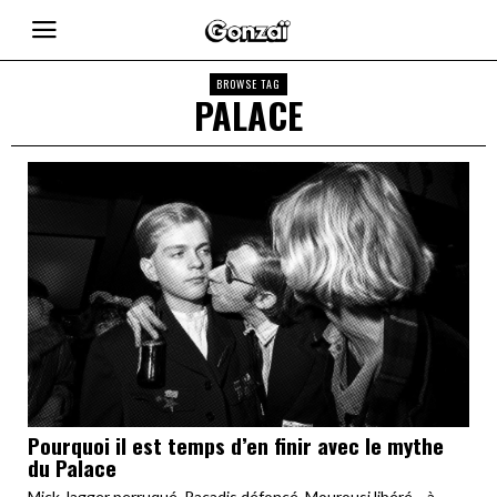
BROWSE TAG
PALACE
Pourquoi il est temps d’en finir avec le mythe
du Palace
Mick Jagger perruqué, Pacadis défoncé, Mourousi libéré… à