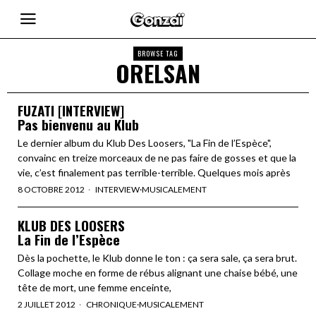
BROWSE TAG
ORELSAN
FUZATI [INTERVIEW]
Pas bienvenu au Klub
Le dernier album du Klub Des Loosers, "La Fin de l’Espèce",
convainc en treize morceaux de ne pas faire de gosses et que la
vie, c’est finalement pas terrible-terrible. Quelques mois après
8 OCTOBRE 2012
INTERVIEW
·
MUSICALEMENT
KLUB DES LOOSERS
La Fin de l’Espèce
Dès la pochette, le Klub donne le ton : ça sera sale, ça sera brut.
Collage moche en forme de rébus alignant une chaise bébé, une
tête de mort, une femme enceinte,
2 JUILLET 2012
CHRONIQUE
·
MUSICALEMENT