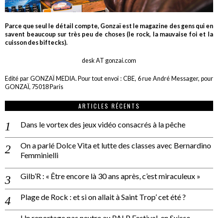
Parce que seul le détail compte, Gonzaï est le magazine des gens qui en
savent beaucoup sur très peu de choses (le rock, la mauvaise foi et la
cuisson des biftecks).
desk AT gonzai.com
Edité par GONZAÏ MEDIA. Pour tout envoi : CBE, 6 rue André Messager, pour
GONZAÏ, 75018 Paris
ARTICLES RÉCENTS
Dans le vortex des jeux vidéo consacrés à la pêche
On a parlé Dolce Vita et lutte des classes avec Bernardino
Femminielli
Gilb’R : « Être encore là 30 ans après, c’est miraculeux »
Plage de Rock : et si on allait à Saint Trop’ cet été ?
Un reportage pas neutre au PALP Festival, en Suisse