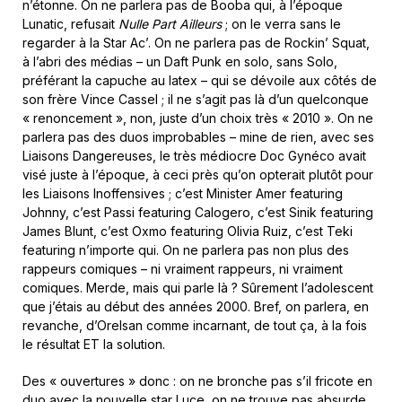
n’étonne. On ne parlera pas de Booba qui, à l’époque
Lunatic, refusait
Nulle Part Ailleurs
; on le verra sans le
regarder à la Star Ac’. On ne parlera pas de Rockin’ Squat,
à l’abri des médias – un Daft Punk en solo, sans Solo,
préférant la capuche au latex – qui se dévoile aux côtés de
son frère Vince Cassel ; il ne s’agit pas là d’un quelconque
« renoncement », non, juste d’un choix très « 2010 ». On ne
parlera pas des duos improbables – mine de rien, avec ses
Liaisons Dangereuses, le très médiocre Doc Gynéco avait
visé juste à l’époque, à ceci près qu’on opterait plutôt pour
les Liaisons Inoffensives ; c’est Minister Amer featuring
Johnny, c’est Passi featuring Calogero, c’est Sinik featuring
James Blunt, c’est Oxmo featuring Olivia Ruiz, c’est Teki
featuring n’importe qui. On ne parlera pas non plus des
rappeurs comiques – ni vraiment rappeurs, ni vraiment
comiques. Merde, mais qui parle là ? Sûrement l’adolescent
que j’étais au début des années 2000. Bref, on parlera, en
revanche, d’Orelsan comme incarnant, de tout ça, à la fois
le résultat ET la solution.
Des « ouvertures » donc : on ne bronche pas s’il fricote en
duo avec la nouvelle star Luce, on ne trouve pas absurde