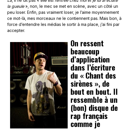
Là
, il ne dit pas «
elle est rentrée chez moi et je lui ai éclaté
la gueule
», non, le mec se met en scène, avec un côté un
peu loser. Enfin, pas vraiment loser, je l’aime moyennement
ce mot-là, mes morceaux ne le contiennent pas. Mais bon, à
force d’entendre les médias le sortir à ma place, j’ai fini par
accepter.
On ressent
beaucoup
d’application
dans l’écriture
du « Chant des
sirènes », de
bout en bout. Il
ressemble à un
(bon) disque de
rap français
comme je