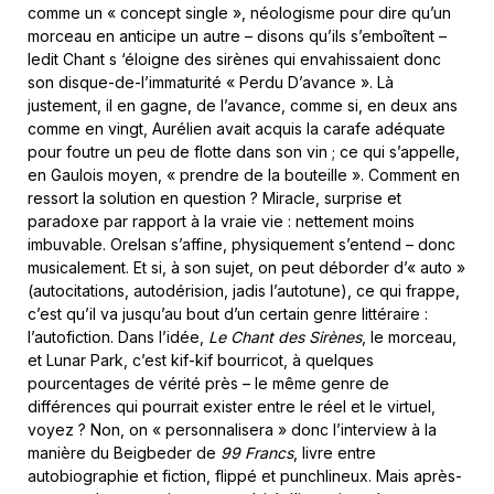
comme un « concept single », néologisme pour dire qu’un
morceau en anticipe un autre – disons qu’ils s’emboîtent –
ledit Chant s ‘éloigne des sirènes qui envahissaient donc
son disque-de-l’immaturité « Perdu D’avance ». Là
justement, il en gagne, de l’avance, comme si, en deux ans
comme en vingt, Aurélien avait acquis la carafe adéquate
pour foutre un peu de flotte dans son vin ; ce qui s’appelle,
en Gaulois moyen, « prendre de la bouteille ». Comment en
ressort la solution en question ? Miracle, surprise et
paradoxe par rapport à la vraie vie : nettement moins
imbuvable. Orelsan s’affine, physiquement s’entend – donc
musicalement. Et si, à son sujet, on peut déborder d’« auto »
(autocitations, autodérision, jadis l’autotune), ce qui frappe,
c’est qu’il va jusqu’au bout d’un certain genre littéraire :
l’autofiction. Dans l’idée,
Le Chant des Sirènes
, le morceau,
et Lunar Park, c’est kif-kif bourricot, à quelques
pourcentages de vérité près – le même genre de
différences qui pourrait exister entre le réel et le virtuel,
voyez ? Non, on « personnalisera » donc l’interview à la
manière du Beigbeder de
99 Francs
, livre entre
autobiographie et fiction, flippé et punchlineux. Mais après-