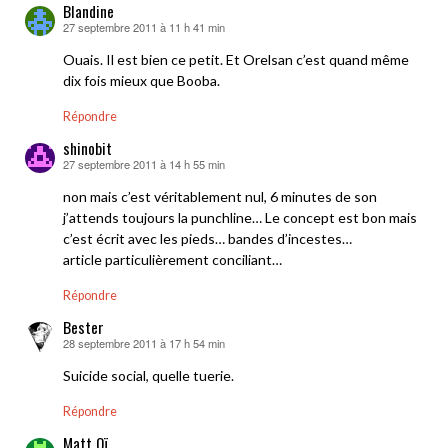
Blandine
27 septembre 2011 à 11 h 41 min
dit :
Ouais. Il est bien ce petit. Et Orelsan c’est quand même
dix fois mieux que Booba.
Répondre
shinobit
27 septembre 2011 à 14 h 55 min
dit :
non mais c’est véritablement nul, 6 minutes de son
j’attends toujours la punchline… Le concept est bon mais
c’est écrit avec les pieds… bandes d’incestes…
article particulièrement conciliant…
Répondre
Bester
28 septembre 2011 à 17 h 54 min
dit :
Suicide social, quelle tuerie.
Répondre
Matt Oï