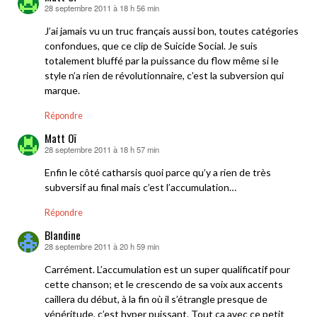
28 septembre 2011 à 18 h 56 min
dit :
J’ai jamais vu un truc français aussi bon, toutes catégories
confondues, que ce clip de Suicide Social. Je suis
totalement bluffé par la puissance du flow même si le
style n’a rien de révolutionnaire, c’est la subversion qui
marque.
Répondre
Matt Oï
28 septembre 2011 à 18 h 57 min
dit :
Enfin le côté catharsis quoi parce qu’y a rien de très
subversif au final mais c’est l’accumulation…
Répondre
Blandine
28 septembre 2011 à 20 h 59 min
dit :
Carrément. L’accumulation est un super qualificatif pour
cette chanson; et le crescendo de sa voix aux accents
caillera du début, à la fin où il s’étrangle presque de
vénéritude, c’est hyper puissant. Tout ça avec ce petit