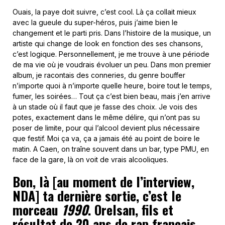
Ouais, la paye doit suivre, c’est cool. Là ça collait mieux
avec la gueule du super-héros, puis j’aime bien le
changement et le parti pris. Dans l’histoire de la musique, un
artiste qui change de look en fonction des ses chansons,
c’est logique. Personnellement, je me trouve à une période
de ma vie où je voudrais évoluer un peu. Dans mon premier
album, je racontais des conneries, du genre bouffer
n’importe quoi à n’importe quelle heure, boire tout le temps,
fumer, les soirées… Tout ça c’est bien beau, mais j’en arrive
à un stade où il faut que je fasse des choix. Je vois des
potes, exactement dans le même délire, qui n’ont pas su
poser de limite, pour qui l’alcool devient plus nécessaire
que festif. Moi ça va, ça a jamais été au point de boire le
matin. A Caen, on traîne souvent dans un bar, type PMU, en
face de la gare, là on voit de vrais alcooliques.
Bon, là [au moment de l’interview,
NDA] ta dernière sortie, c’est le
morceau
1990
. Orelsan, fils et
résultat de 20 ans de rap français,