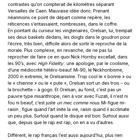
contrastes qu’on compterait de kilomètres séparant
Versailles de Caen. Mauvaise idée donc. Prenant
néanmoins ce point de départ comme repère, les
réticences s’entassaient, nombreuses, dans le coffre.
En pointant du curseur les vingtenaires, Orelsan, lui, trempait
ses deux baskets dedans, les doigts dans le goudron pour
l’écrire, très bien, difficile alors de sortir le reproche de la
morale. Plus complexe, en revanche, de ne pas lui
reprocher de faire ce en quoi Nick Hornby excellait, dans
les 90’s, avec
High Fidelity
: une apologie, par le coolisme,
d’une médiocrité hétéro-beauf. Mi-90, le Nickhonbisme,
2000 in extremis, le Orelsanisme. Trop cool le « bonne » ou
le « chienne » ou le « pute », Orelsan sort un des trois – ou
la brochette – à gogo. Et Orelsan, au fond, c’est pas un
pauvre type misanthrope, rien à voir avec Fuzati, il n’est ni
fou ni beauf, c’est juste
un mec comme nous
. Mi-figue mi-
raisin ; figue quand l’art imite la vie, raisin quand il acclimate
un peu plus. Surtout quand le disque est bon. Surtout aussi
que, depuis que le rap est rap, on en a vu d’autres.
Différent, le rap français l’est aussi aujourd’hui, plus rien