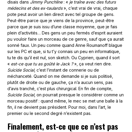
disais dans
Jimmy Punchline
: «
je traîne avec des futurs
médecins et des ex-taulards
», c’est vrai de vrai, chaque
pote peut avoir un lien direct avec tel groupe de gens.
Peut-être parce que je viens de la province, peut-être
parce que je suis issu d’une classe moyenne, que je fais
plein d’activités… Des gens un peu fermés d’esprit auraient
pu vouloir faire un morceau de ce genre, sauf que ça aurait
sonné faux. Un peu comme quand Anne Roumanoff blague
sur les PC et que, si tu t’y connais un peu en informatique,
tu te dis qu’il est nul, son sketch. Ou Cyprien, quand il sort
«
est-ce que tu as goûté le Jack ?
», ça veut rien dire.
Suicide Social
, c’est l’instant de connerie ou de
méchanceté. Quand on me demande si je suis politisé,
plutôt de droite ou de gauche, ça n’a aucun sens, pas
d’avis tranché, c’est plus chirurgical. En fin de compte,
Suicide Social
, on pourrait presque le considérer comme un
morceau positif : quand même, le mec se met une balle à la
fin, il ne devient pas président. Pour moi, dans l’art, le
premier ou le second degré n’existent pas.
Finalement, est-ce que ce n’est pas