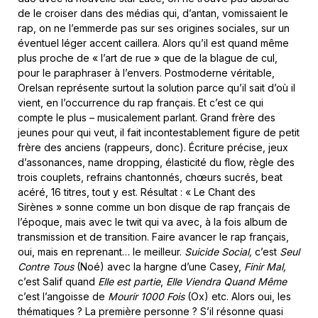
de le croiser dans des médias qui, d’antan, vomissaient le
rap, on ne l’emmerde pas sur ses origines sociales, sur un
éventuel léger accent caillera. Alors qu’il est quand même
plus proche de « l’art de rue » que de la blague de cul,
pour le paraphraser à l’envers. Postmoderne véritable,
Orelsan représente surtout la solution parce qu’il sait d’où il
vient, en l’occurrence du rap français. Et c’est ce qui
compte le plus – musicalement parlant. Grand frère des
jeunes pour qui veut, il fait incontestablement figure de petit
frère des anciens (rappeurs, donc). Écriture précise, jeux
d’assonances, name dropping, élasticité du flow, règle des
trois couplets, refrains chantonnés, chœurs sucrés, beat
acéré, 16 titres, tout y est. Résultat : « Le Chant des
Sirènes » sonne comme un bon disque de rap français de
l’époque, mais avec le twit qui va avec, à la fois album de
transmission et de transition. Faire avancer le rap français,
oui, mais en reprenant… le meilleur.
Suicide Social,
c’est
Seul
Contre Tous
(Noé) avec la hargne d’une Casey,
Finir Mal,
c’est Salif quand
Elle est partie
,
Elle Viendra Quand Même
c’est l’angoisse de
Mourir 1000 Fois
(Ox) etc. Alors oui, les
thématiques ? La première personne ? S’il résonne quasi