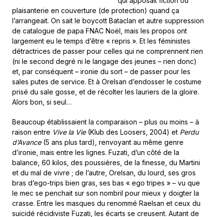
qui apposait fiction ou
plaisanterie en couverture (de protection) quand ça
l’arrangeait. On sait le boycott Bataclan et autre suppression
de catalogue de papa FNAC Noël, mais les propos ont
largement eu le temps d’être « repris ». Et les féministes
détractrices de passer pour celles qui ne comprennent rien
(ni le second degré ni le langage des jeunes – rien donc)
et, par conséquent – ironie du sort – de passer pour les
sales putes de service. Et à Orelsan d’endosser le costume
prisé du sale gosse, et de récolter les lauriers de la gloire.
Alors bon, si seul…
Beaucoup établissaient la comparaison – plus ou moins – à
raison entre
Vive la Vie
(Klub des Loosers, 2004) et
Perdu
d’Avance
(5 ans plus tard), renvoyant au même genre
d’ironie, mais entre les lignes. Fuzati, d’un côté de la
balance, 60 kilos, des poussières, de la finesse, du Martini
et du mal de vivre ; de l’autre, Orelsan, du lourd, ses gros
bras d’ego-trips bien gras, ses bas « ego tripes » – vu que
le mec se penchait sur son nombril pour mieux y doigter la
crasse. Entre les masques du renommé Raelsan et ceux du
suicidé récidiviste Fuzati, les écarts se creusent. Autant de