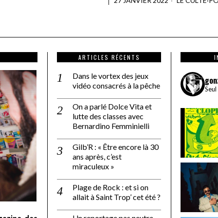
27 JANVIER 2022
LE CULTE
·
PO
ARTICLES RÉCENTS
Dans le vortex des jeux
gon
vidéo consacrés à la pêche
Seul
On a parlé Dolce Vita et
lutte des classes avec
Bernardino Femminielli
Gilb’R : « Être encore là 30
ans après, c’est
miraculeux »
Plage de Rock : et si on
allait à Saint Trop’ cet été ?
Un reportage pas neutre