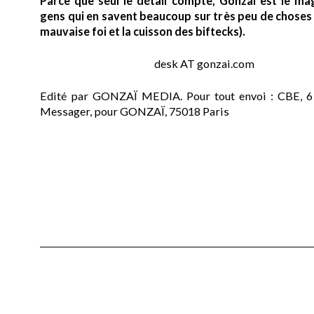
Parce que seul le détail compte, Gonzaï est le ma
gens qui en savent beaucoup sur très peu de choses (
mauvaise foi et la cuisson des biftecks).
desk AT gonzai.com
Edité par GONZAÏ MEDIA. Pour tout envoi : CBE, 6
Messager, pour GONZAÏ, 75018 Paris