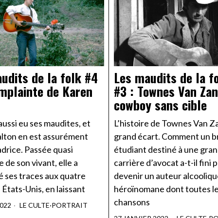
udits de la folk #4
Les maudits de la f
omplainte de Karen
#3 : Townes Van Zan
cowboy sans cible
 aussi eu ses maudites, et
L’histoire de Townes Van Z
lton en est assurément
grand écart. Comment un br
adrice. Passée quasi
étudiant destiné à une gra
 de son vivant, elle a
carrière d’avocat a-t-il fini 
é ses traces aux quatre
devenir un auteur alcooliqu
 États-Unis, en laissant
héroïnomane dont toutes l
chansons
2022
LE CULTE
·
PORTRAIT