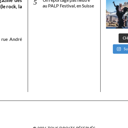
gazine des
au PALP Festival, en Suisse
le rock, la
CH
 rue André
Su