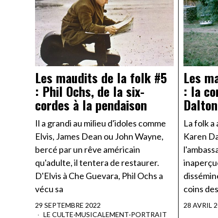
Les maudits de la folk #5
Les ma
: Phil Ochs, de la six-
: la c
cordes à la pendaison
Dalton
Il a grandi au milieu d'idoles comme
La folk a
Elvis, James Dean ou John Wayne,
Karen Da
bercé par un rêve américain
l'ambass
qu'adulte, il tentera de restaurer.
inaperçue
D'Elvis à Che Guevara, Phil Ochs a
dissémin
vécu sa
coins des
29 SEPTEMBRE 2022
28 AVRIL 
LE CULTE
·
MUSICALEMENT
·
PORTRAIT