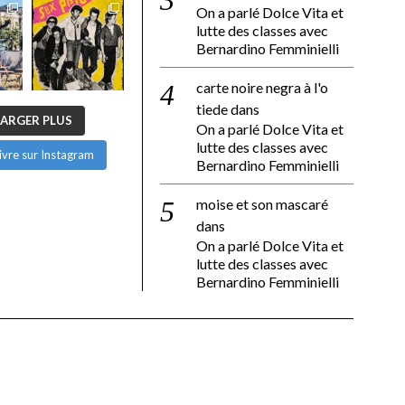
On a parlé Dolce Vita et
lutte des classes avec
Bernardino Femminielli
carte noire negra à l'o
tiede
dans
ARGER PLUS
On a parlé Dolce Vita et
lutte des classes avec
ivre sur Instagram
Bernardino Femminielli
moise et son mascaré
dans
On a parlé Dolce Vita et
lutte des classes avec
Bernardino Femminielli