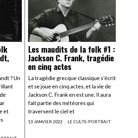
olk
Les maudits de la folk #1 :
dt,
Jackson C. Frank, tragédie
en cinq actes
andt ? Un
La tragédie grecque classique s’écrit
illant
et se joue en cinq actes, et la vie de
nde
Jackson C. Frank en est une. Il aura
par
fait partie des météores qui
e et
traversent le ciel et
es
13 JANVIER 2022
LE CULTE
·
PORTRAIT