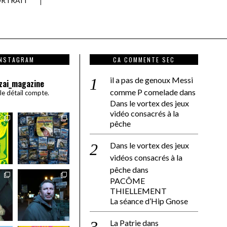
RTRAIT
INSTAGRAM
CA COMMENTE SEC
il a pas de genoux Messi
zai_magazine
comme P comelade
dans
 le détail compte.
Dans le vortex des jeux
vidéo consacrés à la
pêche
Dans le vortex des jeux
vidéos consacrés à la
pêche
dans
PACÔME
THIELLEMENT
La séance d’Hip Gnose
La Patrie
dans