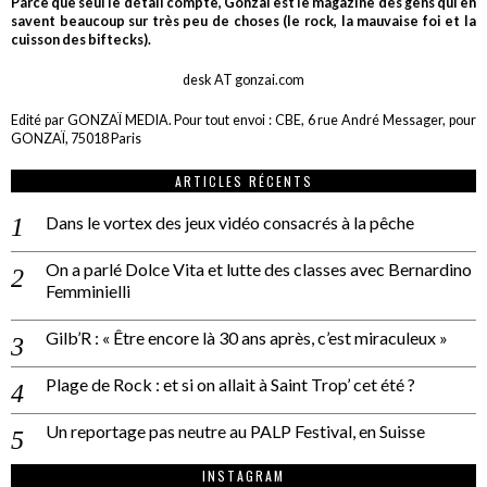
Parce que seul le détail compte, Gonzaï est le magazine des gens qui en
savent beaucoup sur très peu de choses (le rock, la mauvaise foi et la
cuisson des biftecks).
desk AT gonzai.com
Edité par GONZAÏ MEDIA. Pour tout envoi : CBE, 6 rue André Messager, pour
GONZAÏ, 75018 Paris
ARTICLES RÉCENTS
Dans le vortex des jeux vidéo consacrés à la pêche
On a parlé Dolce Vita et lutte des classes avec Bernardino
Femminielli
Gilb’R : « Être encore là 30 ans après, c’est miraculeux »
Plage de Rock : et si on allait à Saint Trop’ cet été ?
Un reportage pas neutre au PALP Festival, en Suisse
INSTAGRAM