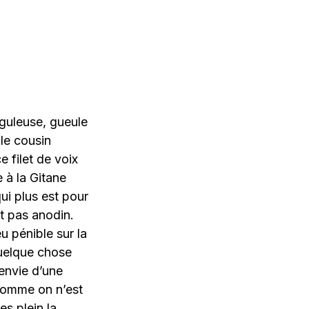
guleuse, gueule
 le cousin
filet de voix
 à la Gitane
ui plus est pour
t pas anodin.
u pénible sur la
quelque chose
envie d’une
Comme on n’est
s plein la