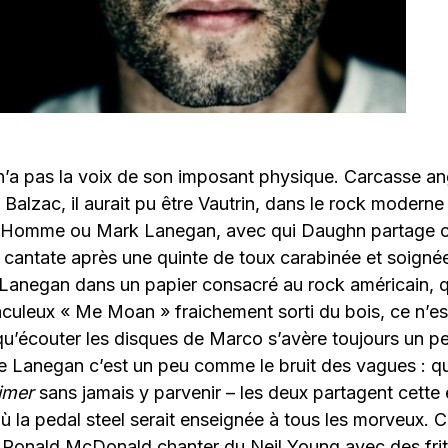
n’a pas la voix de son imposant physique. Carcasse an
 Balzac, il aurait pu être Vautrin, dans le rock moderne
 Homme ou Mark Lanegan, avec qui Daughn partage ce 
cantate après une quinte de toux carabinée et soignée
er Lanegan dans un papier consacré au rock américain, q
aculeux « Me Moan » fraichement sorti du bois, ce n’es
qu’écouter les disques de Marco s’avère toujours un pe
ue Lanegan c’est un peu comme le bruit des vagues : 
imer
sans jamais y parvenir – les deux partagent cette 
 la pedal steel serait enseignée à tous les morveux. 
 Ronald McDonald chanter du Neil Young avec des frite