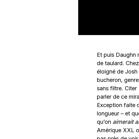
Et puis Daughn 
de taulard. Chez
éloigné de Josh
bucheron, genre 
sans filtre. Cit
parler de ce mir
Exception faite 
longueur – et q
qu’on
aimerait a
Amérique XXL où
pas près de voir