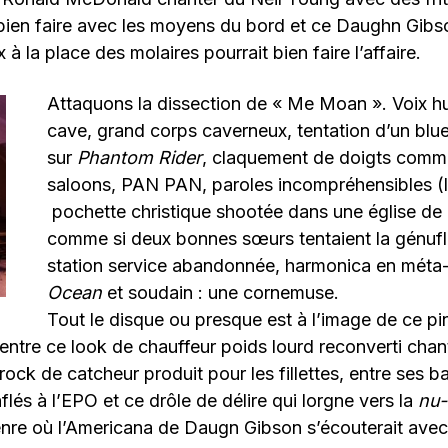
bien faire avec les moyens du bord et ce Daughn Gibs
 à la place des molaires pourrait bien faire l’affaire.
Attaquons la dissection de « Me Moan ». Voix hu
cave, grand corps caverneux, tentation d’un blu
sur
Phantom Rider
, claquement de doigts comm
saloons, PAN PAN, paroles incompréhensibles (
pochette christique shootée dans une église de
comme si deux bonnes sœurs tentaient la génuf
station service abandonnée, harmonica en méta
Ocean
et soudain : une cornemuse.
Tout le disque ou presque est à l’image de ce p
 entre ce look de chauffeur poids lourd reconverti chan
rock de catcheur produit pour les fillettes, entre ses b
flés à l’EPO et ce drôle de délire qui lorgne vers la
nu-
nre où l’Americana de Daugn Gibson s’écouterait ave