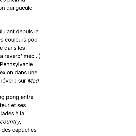
on qui gueule
lulant depuis la
es couleurs pop
e dans les
la réverb’ mec…)
 Pennsylvanie
lexion dans une
-réverb sur
Mad
ing pong entre
teur et ses
alades à la
country
,
c des capuches