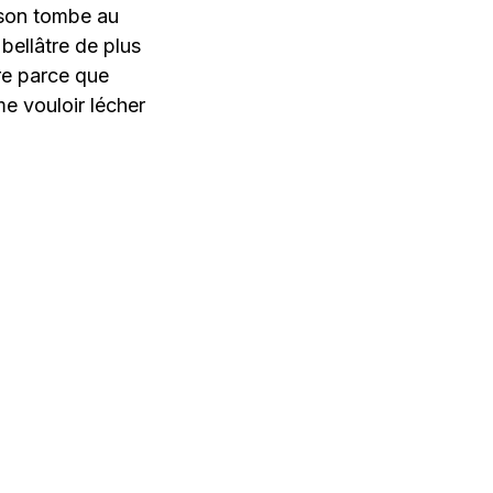
bson tombe au
bellâtre de plus
re parce que
me vouloir lécher