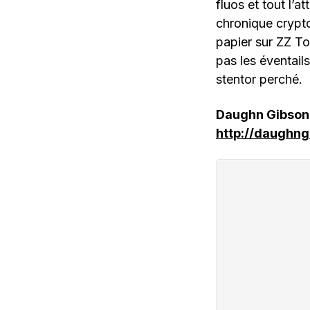
fluos et tout l’a
chronique crypt
papier sur ZZ T
pas les éventail
stentor perché.
Daughn Gibson 
http://daughn