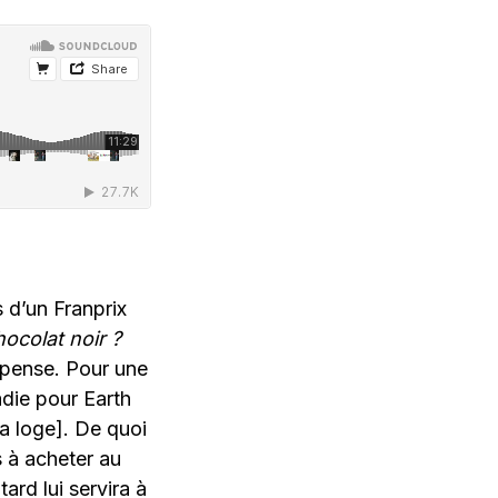
s d’un Franprix
ocolat noir ?
 pense. Pour une
adie pour Earth
sa loge]. De quoi
s à acheter au
ard lui servira à