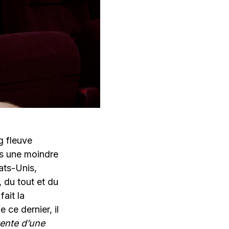
g fleuve
ans une moindre
ats-Unis,
 du tout et du
ait la
ce dernier, il
tente d’une