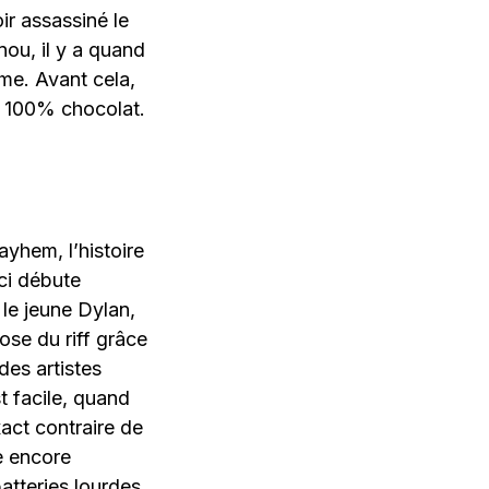
ir assassiné le
ou, il y a quand
me. Avant cela,
es 100% chocolat.
yhem, l’histoire
-ci débute
 le jeune Dylan,
éose du riff grâce
es artistes
 facile, quand
xact contraire de
e encore
atteries lourdes