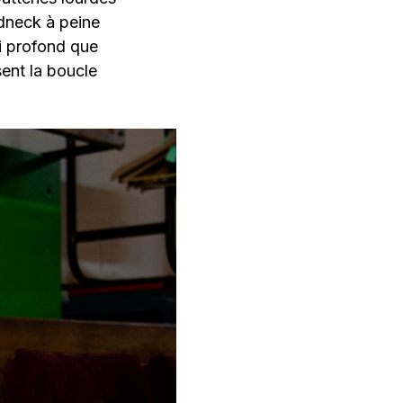
dneck à peine
 si profond que
sent la boucle