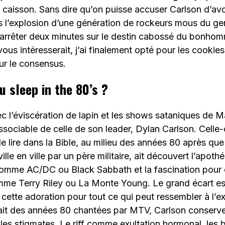
le caisson. Sans dire qu’on puisse accuser Carlson d’avo
 l’explosion d’une génération de rockeurs mous du gen
arrêter deux minutes sur le destin cabossé du bonhom
vous intéresserait, j’ai finalement opté pour les cooki
ur le consensus.
u sleep in the 80’s ?
l’éviscération de lapin et les shows sataniques de Ma
issociable de celle de son leader, Dylan Carlson. Celle
 lire dans la Bible, au milieu des années 80 après que
ille en ville par un père militaire, ait découvert l’apoth
omme AC/DC ou Black Sabbath et la fascination pour d
me Terry Riley ou La Monte Young. Le grand écart est
 cette adoration pour tout ce qui peut ressembler à l’e
 fait des années 80 chantées par MTV, Carlson conserv
 les stigmates. Le riff comme exultation hormonal, les b