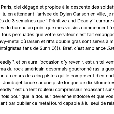
Paris, ciel dégagé et propice à la descente des soldats 
 là, en attendant l’arrivée de Dylan Carlson en ville, je r
ès de 3 semaines que ‘’Primitive and Deadly’’ carbure 
tes du bureau au point que mes voisins commencent à s
 tous persuadés que votre serviteur s’est fait embriga
vy-metal où larsen et riffs double gras sont servis à 
s intégristes fans de Sunn O))). Bref, c’est ambiance
Sat
eadly’’, et on aura l’occasion d’y revenir, est un tel vent
ma du rock américain désormais goudronné ras la gueu
on au cours des cinq pistes qui le composent d’entend
n Jumbojet lancé sur une piste longue de dix kilomètr
eadly’’ est un lent rouleau compresseur repassant sur vo
fois pour que la douleur devienne indolore et que vos o
sent par oublier ce metal lourd capable à lui seul de rela