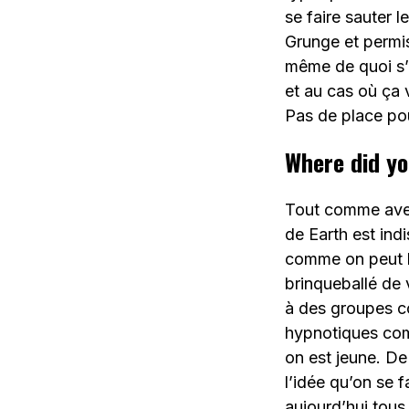
se faire sauter 
Grunge et permis
même de quoi s’
et au cas où ça 
Pas de place po
Where did yo
Tout comme avec 
de Earth est ind
comme on peut le
brinqueballé de v
à des groupes c
hypnotiques com
on est jeune. De
l’idée qu’on se
aujourd’hui tous