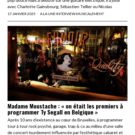
pop douce mais a débuté sur une guitare électrique, il a joué
avec Charlotte Gainsbourg, Sébastien Tellier ou Nicolas
17 JANVIER 2025
A LA UNE
·
INTERVIEW
·
MUSICALEMENT
Madame Moustache : « on était les premiers à
programmer Ty Segall en Belgique »
Après 10 ans d’existence au cœur de Bruxelles, à programmer
tour à tour rock psyché, garage, trap & co au milieu d’une salle
de concert lourdement influencée par l’esthétique cabaret et