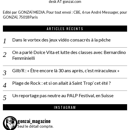
desk AT gonzai.com
Edité par GONZAÏ MEDIA. Pour tout envoi : CBE, 6 rue André Messager, pour
GONZAÏ, 75018 Paris
ARTICLES RÉCENTS
Dans le vortex des jeux vidéo consacrés à la pêche
On a parlé Dolce Vita et lutte des classes avec Bernardino
Femminielli
Gilb’R : « Être encore là 30 ans après, c’est miraculeux »
Plage de Rock : et si on allait à Saint Trop’ cet été ?
Un reportage pas neutre au PALP Festival, en Suisse
INSTAGRAM
gonzai_magazine
Seul le détail compte.