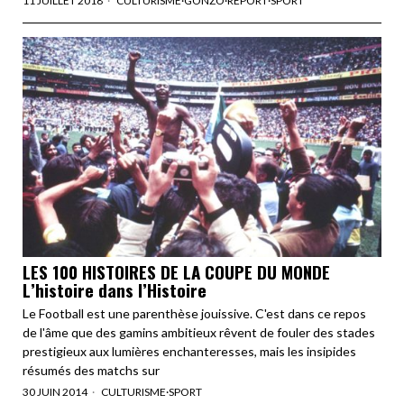
11 JUILLET 2018
CULTURISME
·
GONZO
·
REPORT
·
SPORT
LES 100 HISTOIRES DE LA COUPE DU MONDE
L’histoire dans l’Histoire
Le Football est une parenthèse jouissive. C'est dans ce repos
de l'âme que des gamins ambitieux rêvent de fouler des stades
prestigieux aux lumières enchanteresses, mais les insipides
résumés des matchs sur
30 JUIN 2014
CULTURISME
·
SPORT