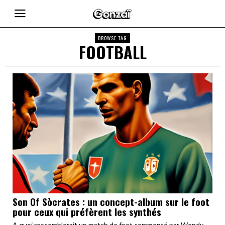
BROWSE TAG
FOOTBALL
Son Of Sòcrates : un concept-album sur le foot
pour ceux qui préfèrent les synthés
A quoi ressemblerait un match de foot commenté par Wendy