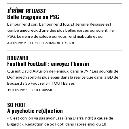
JÉRÔME REIJASSE
Balle tragique au PSG
L’amour rend con. L’amour rend fou. Et Jérôme Reijasse est
tombé amoureux d’une des plus belles garces qui soient : le
PSG. Le genre de salope qui vous rend maboule et qui
4 JUIN 2012
LE CULTE
·
N'IMPORTE QUOI
BOUZARD
Football Football : envoyez l’bouzin
Qui est David Aiguillon de Fenioux, dans le 79 ? Les sourcils de
Domenech sont-ils plus épais dans la réalité que dans la BD de
Bouzard ? So Foot relit-il TOUTES ses
12 JUIN 2011
CULTURISME
SO FOOT
A psychotic re(d)action
« C’est con, on va pas avoir Lass (ana Diarra, ndlr) à cause de
Bigard ! ». Rédaction de So Foot, dans l’après-midi du 18