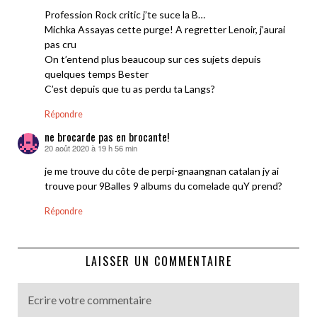
Profession Rock critic j’te suce la B…
Michka Assayas cette purge! A regretter Lenoir, j’aurai
pas cru
On t’entend plus beaucoup sur ces sujets depuis
quelques temps Bester
C’est depuis que tu as perdu ta Langs?
Répondre
ne brocarde pas en brocante!
20 août 2020 à 19 h 56 min
dit :
je me trouve du côte de perpi-gnaangnan catalan jy ai
trouve pour 9Balles 9 albums du comelade quY prend?
Répondre
LAISSER UN COMMENTAIRE