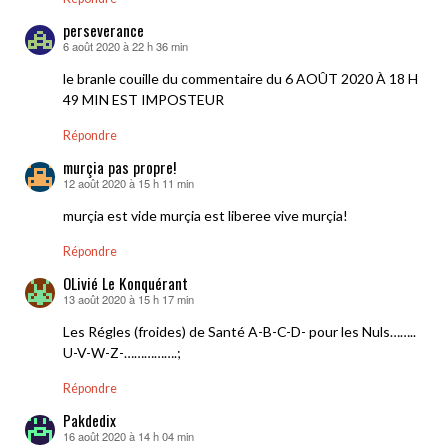
perseverance
6 août 2020 à 22 h 36 min
dit :
le branle couille du commentaire du 6 AOÛT 2020 À 18 H
49 MIN EST IMPOSTEUR
Répondre
murçia pas propre!
12 août 2020 à 15 h 11 min
dit :
murçia est vide murçia est liberee vive murçia!
Répondre
OLivié Le Konquérant
13 août 2020 à 15 h 17 min
dit :
Les Régles (froides) de Santé A-B-C-D- pour les Nuls……..
U-V-W-Z-…………….;
Répondre
Pakdedix
16 août 2020 à 14 h 04 min
dit :