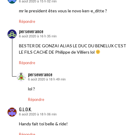
6 août 2020 à 15 h 02 min
dit :
mr le president êtes vous le novo ken-e_ditte ?
Répondre
perseverance
6 août 2020 à 16 h 35 min
dit :
BESTER DE GONZAI ALIAS LE DUC DU BENELUX C’EST
LE FILS CACHÉ DE Philippe de Villiers lol
Répondre
perseverance
6 août 2020 à 18 h 49 min
dit :
lol ?
Répondre
G.L.O.K.
6 août 2020 à 18 h 06 min
dit :
Handy fait toi belle & ride!
Répondre