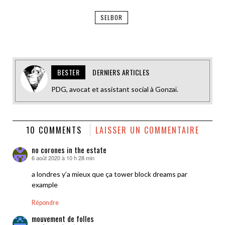
SELBOR
BESTER
DERNIERS ARTICLES
PDG, avocat et assistant social à Gonzaï.
10 COMMENTS
LAISSER UN COMMENTAIRE
no corones in the estate
6 août 2020 à 10 h 28 min
dit :
a londres y’a mieux que ça tower block dreams par
example
Répondre
mouvement de folles