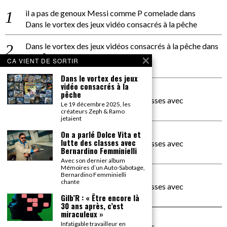
il a pas de genoux Messi comme P comelade
dans
Dans le vortex des jeux vidéo consacrés à la pêche
Dans le vortex des jeux vidéos consacrés à la pêche
dans
PACÔME THIELLEMENT
CA VIENT DE SORTIR
La séance d’Hip Gnose
Dans le vortex des jeux
vidéo consacrés à la
La Patrie
dans
pêche
On a parlé Dolce Vita et lutte des classes avec
Le 19 décembre 2025, les
Bernardino Femminielli
créateurs Zeph & Ramo
jetaient
carte noire negra à l'o tiede
dans
On a parlé Dolce Vita et
lutte des classes avec
On a parlé Dolce Vita et lutte des classes avec
Bernardino Femminielli
Bernardino Femminielli
Avec son dernier album
Mémoires d’un Auto-Sabotage,
moise et son mascaré
dans
Bernardino Femminielli
chante
On a parlé Dolce Vita et lutte des classes avec
Bernardino Femminielli
Gilb’R : « Être encore là
30 ans après, c’est
miraculeux »
Infatigable travailleur en