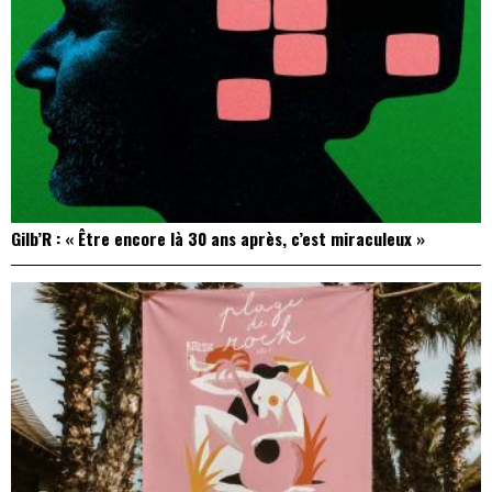
Gilb’R : « Être encore là 30 ans après, c’est miraculeux »