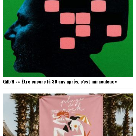
Gilb’R : « Être encore là 30 ans après, c’est miraculeux »