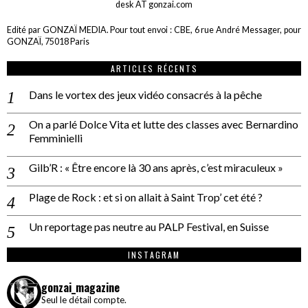
desk AT gonzai.com
Edité par GONZAÏ MEDIA. Pour tout envoi : CBE, 6 rue André Messager, pour
GONZAÏ, 75018 Paris
ARTICLES RÉCENTS
Dans le vortex des jeux vidéo consacrés à la pêche
On a parlé Dolce Vita et lutte des classes avec Bernardino
Femminielli
Gilb’R : « Être encore là 30 ans après, c’est miraculeux »
Plage de Rock : et si on allait à Saint Trop’ cet été ?
Un reportage pas neutre au PALP Festival, en Suisse
INSTAGRAM
gonzai_magazine
Seul le détail compte.