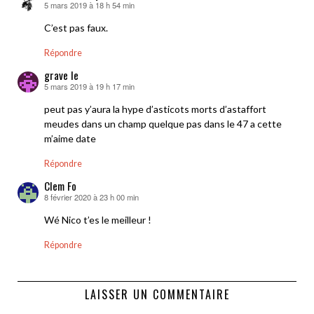
5 mars 2019 à 18 h 54 min
dit :
C’est pas faux.
Répondre
grave le
5 mars 2019 à 19 h 17 min
dit :
peut pas y’aura la hype d’asticots morts d’astaffort
meudes dans un champ quelque pas dans le 47 a cette
m’aime date
Répondre
Clem Fo
8 février 2020 à 23 h 00 min
dit :
Wé Nico t’es le meilleur !
Répondre
LAISSER UN COMMENTAIRE