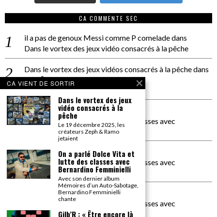
CA COMMENTE SEC
il a pas de genoux Messi comme P comelade
dans
Dans le vortex des jeux vidéo consacrés à la pêche
Dans le vortex des jeux vidéos consacrés à la pêche
dans
PACÔME THIELLEMENT
CA VIENT DE SORTIR
La séance d’Hip Gnose
Dans le vortex des jeux
vidéo consacrés à la
La Patrie
dans
pêche
On a parlé Dolce Vita et lutte des classes avec
Le 19 décembre 2025, les
Bernardino Femminielli
créateurs Zeph & Ramo
jetaient
carte noire negra à l'o tiede
dans
On a parlé Dolce Vita et
lutte des classes avec
On a parlé Dolce Vita et lutte des classes avec
Bernardino Femminielli
Bernardino Femminielli
Avec son dernier album
Mémoires d’un Auto-Sabotage,
moise et son mascaré
dans
Bernardino Femminielli
chante
On a parlé Dolce Vita et lutte des classes avec
Bernardino Femminielli
Gilb’R : « Être encore là