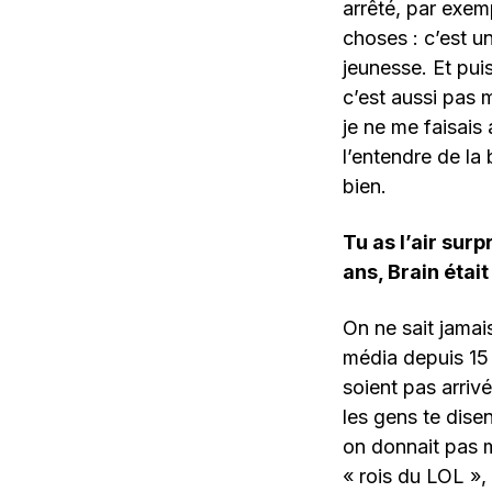
arrêté, par exem
choses : c’est 
jeunesse. Et puis
c’est aussi pas m
je ne me faisais
l’entendre de la
bien.
Tu as l’air sur
ans, Brain était
On ne sait jama
média depuis 15
soient pas arriv
les gens te disen
on donnait pas m
« rois du LOL »