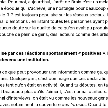
ple. Pour moi, aujourd’hui, l’arrêt de Brain c’est un mé
une époque qui s’achève, une nostalgie pour beaucoup 
 le RIP est toujours populaire sur les réseaux sociaux. 
al d’émotions : en listant toutes les personnes ayant pa
 aucun doute sur la qualité de ce qu’on avait pu produir
 bouche de plein de gens, des lecteurs comme des artist
prise par ces réactions spontanément « positives ». 
 devenu une institution.
is ce que peut provoquer une information comme ça, q
 ans. Quelque part, c’est dommage que ces déclaratio
ées tant qu’on était en activité. Quand tu débutes, en t
t beaucoup plus qu’ils t’aiment, c’est normal d’ailleurs
al d’interviews, on était vu comme les nouveaux gens 
, avec notamment la couverture des
Inrocks.
Quand tu e