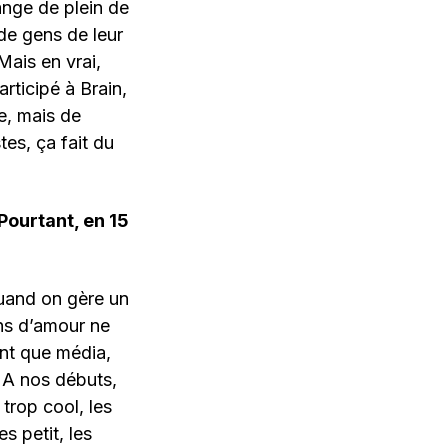
lange de plein de
de gens de leur
Mais en vrai,
rticipé à Brain,
e, mais de
es, ça fait du
Pourtant, en 15
uand on gère un
ns d’amour ne
ant que média,
. A nos débuts,
trop cool, les
s petit, les