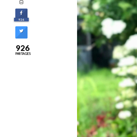
926
926
PARTAGES