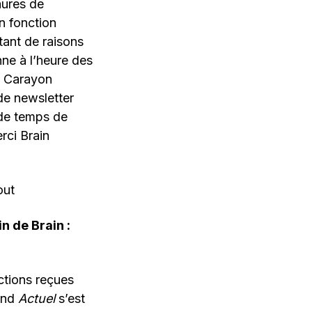
aures de
n fonction
tant de raisons
ne à l’heure des
is Carayon
de newsletter
de temps de
rci Brain
n de Brain :
ctions reçues
uand
Actuel
s’est