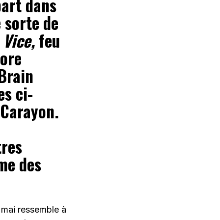
part dans
 sorte de
 Vice,
feu
core
 Brain
s ci-
 Carayon.
tres
ême des
6 mai ressemble à