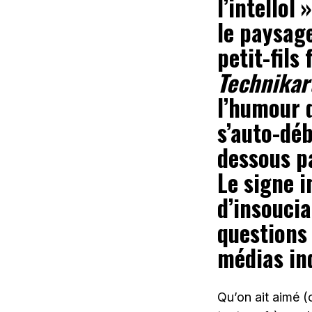
l’intellol
le paysag
petit-fils 
Technika
l’humour d
s’auto-déb
dessous p
Le signe i
d’insoucia
questions
médias in
Qu’on ait aimé (