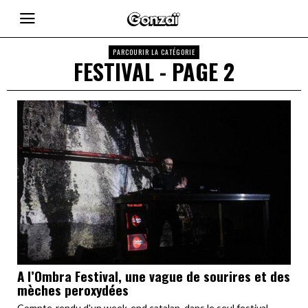
PARCOURIR LA CATÉGORIE
FESTIVAL
- PAGE 2
A l’Ombra Festival, une vague de sourires et des
mèches peroxydées
Compte-rendu d'un week-end catalan, dans le seul festival