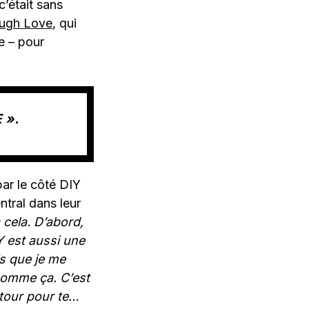
c’était sans
ugh Love
, qui
e – pour
 ».
ar le côté DIY
ntral dans leur
à cela. D’abord,
IY est aussi une
is que je me
comme ça. C’est
tour pour te…