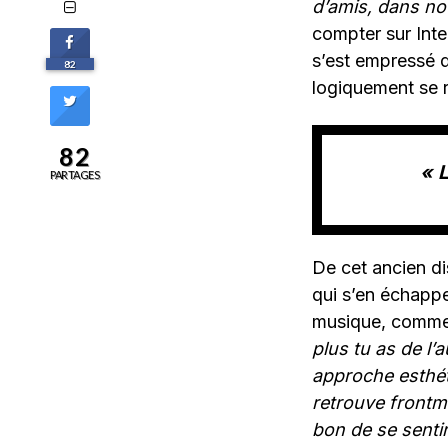
d’amis, dans not
compter sur Inter
s’est empressé d
82
logiquement se r
82
« 
PARTAGES
De cet ancien d
qui s’en échappe
musique, comme 
plus tu as de l’
approche esthéti
retrouve frontm
bon de se senti