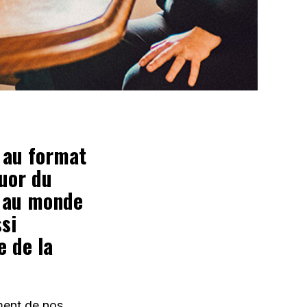
e au format
tuor du
e au monde
si
e de la
ement de nos