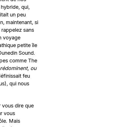
hybride, qui,
itait un peu
n, maintenant, si
s rappelez sans
un voyage
hique petite île
 Dunedin Sound.
oupes comme The
prédominent, ou
finissait feu
us), qui nous
r vous dire que
ur vous
ôle. Mais