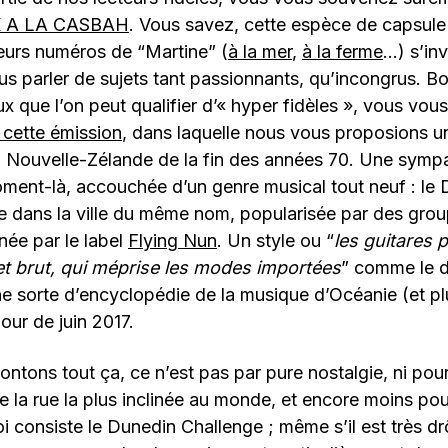
 A LA CASBAH
. Vous savez, cette espèce de capsule 
eurs numéros de “Martine” (
à la mer
,
à la ferme
…) s’inv
us parler de sujets tant passionnants, qu’incongrus. Bo
x que l’on peut qualifier d’« hyper fidèles », vous vou
 cette émission
, dans laquelle nous vous proposions 
 Nouvelle-Zélande de la fin des années 70. Une sympat
moment-là, accouchée d’un genre musical tout neuf : le
 dans la ville du même nom, popularisée par des gr
née par le label
Flying Nun
. Un style ou “
les guitares 
 et brut, qui méprise les modes importées
” comme le dé
e sorte d’encyclopédie de la musique d’Océanie (et pl
 jour de juin 2017.
ontons tout ça, ce n’est pas par pure nostalgie, ni pou
la rue la plus inclinée au monde, et encore moins po
i consiste le Dunedin Challenge ; même s’il est très dr