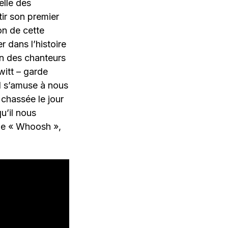
elle des
tir son premier
on de cette
r dans l’histoire
n des chanteurs
itt – garde
l s’amuse à nous
t chassée le jour
u’il nous
 de « Whoosh »,