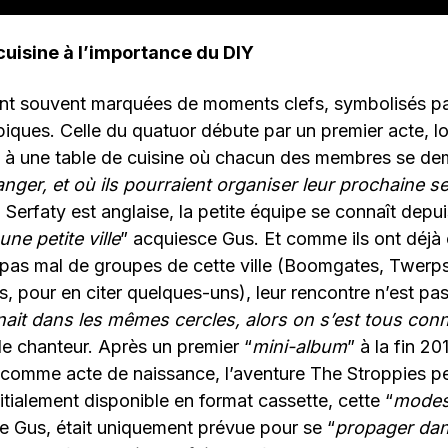
cuisine à l’importance du DIY
nt souvent marquées de moments clefs, symbolisés p
ques. Celle du quatuor débute par un premier acte, lo
, à une table de cuisine où chacun des membres se de
manger, et où ils pourraient organiser leur prochaine 
Serfaty est anglaise, la petite équipe se connaît depui
ne petite ville
” acquiesce Gus. Et comme ils ont déjà
 pas mal de groupes de cette ville (Boomgates, Twerp
, pour en citer quelques-uns), leur rencontre n’est pas
nait dans les mêmes cercles, alors on s’est tous c
le chanteur. Après un premier “
mini-album
” à la fin 20
comme acte de naissance, l’aventure The Stroppies pe
nitialement disponible en format cassette, cette “
modest
e Gus, était uniquement prévue pour se “
propager dan