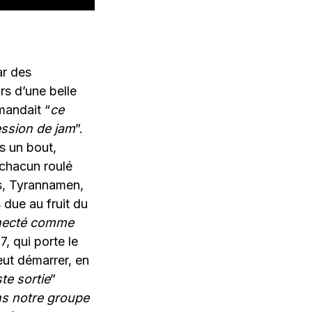
ar des
rs d’une belle
mandait “
ce
session de jam
”.
s un bout,
 chacun roulé
s, Tyrannamen,
 due au fruit du
onnecté comme
17, qui porte le
ut démarrer, en
e sortie
”
s notre groupe