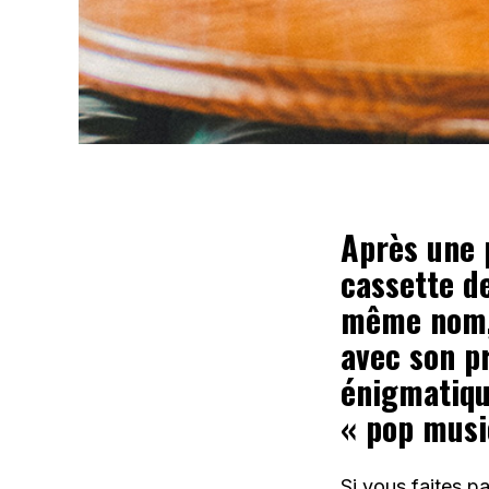
Après une 
cassette de
même nom, 
avec son p
énigmatique
« pop musi
Si vous faites p