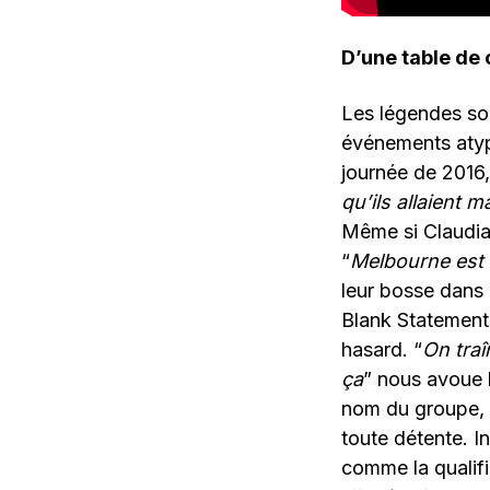
D’une table de 
Les légendes so
événements atypi
journée de 2016
qu’ils allaient 
Même si Claudia 
“
Melbourne est u
leur bosse dans
Blank Statements
hasard. “
On traî
ça
” nous avoue 
nom du groupe, 
toute détente. I
comme la qualifi