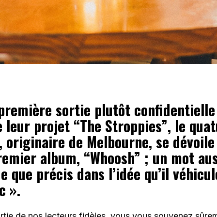
première sortie plutôt confidentiell
 leur projet “The Stroppies”, le qua
originaire de Melbourne, se dévoil
remier album, “Whoosh” ; un mot aus
 que précis dans l’idée qu’il véhicul
c ».
artie de nos lecteurs fidèles, vous vous souvenez sûr